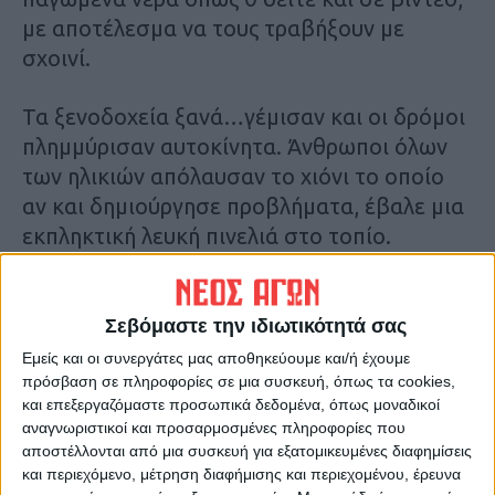
με αποτέλεσμα να τους τραβήξουν με
σχοινί.
Τα ξενοδοχεία ξανά…γέμισαν και οι δρόμοι
πλημμύρισαν αυτοκίνητα. Άνθρωποι όλων
των ηλικιών απόλαυσαν το χιόνι το οποίο
αν και δημιούργησε προβλήματα, έβαλε μια
εκπληκτική λευκή πινελιά στο τοπίο.
Άνθρωποι από διάφορα μέρη της χώρας
επέλεξαν την περιοχή για μια εκδρομή στα
χιόνια και τη φύση ενώ και οι Καρδιτσιώτες
Σεβόμαστε την ιδιωτικότητά σας
δεν έχασαν την ευκαιρία και ανηφόρισαν
Εμείς και οι συνεργάτες μας αποθηκεύουμε και/ή έχουμε
πρόσβαση σε πληροφορίες σε μια συσκευή, όπως τα cookies,
για να απολαύσουν το τοπίο. Η περιοχή
και επεξεργαζόμαστε προσωπικά δεδομένα, όπως μοναδικοί
αποδεικνύει ότι είναι ένας ιδανικός
αναγνωριστικοί και προσαρμοσμένες πληροφορίες που
χειμερινός προορισμός με…φανατικό κοινό.
αποστέλλονται από μια συσκευή για εξατομικευμένες διαφημίσεις
Αυτό πρέπει να αποτελεί γνώμονα για όλους
και περιεχόμενο, μέτρηση διαφήμισης και περιεχομένου, έρευνα