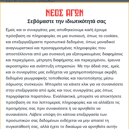
της Κωνσταντινούπολης
Σεβόμαστε την ιδιωτικότητά σας
Εμείς και οι συνεργάτες μας αποθηκεύουμε και/ή έχουμε
πρόσβαση σε πληροφορίες σε μια συσκευή, όπως τα cookies,
και επεξεργαζόμαστε προσωπικά δεδομένα, όπως μοναδικοί
αναγνωριστικοί και προσαρμοσμένες πληροφορίες που
αποστέλλονται από μια συσκευή για εξατομικευμένες διαφημίσεις
ΝΕΟΣ ΑΓΩΝ
και περιεχόμενο, μέτρηση διαφήμισης και περιεχομένου, έρευνα
ακροατηρίου και ανάπτυξη υπηρεσιών.
Με την άδειά σας, εμείς
https://neosagon.gr
και οι συνεργάτες μας ενδέχεται να χρησιμοποιήσουμε ακριβή
Η Αρχαιότερη Καθημερινή Πρωινή Εφημερίδα της Καρδίτσας
δεδομένα γεωγραφικής τοποθεσίας και ταυτοποίησης μέσω
σάρωσης συσκευών. Μπορείτε να κάνετε κλικ για να συναινέσετε
στην επεξεργασία από εμάς και τους συνεργάτες μας όπως
περιγράφεται παραπάνω. Εναλλακτικά, μπορείτε να αποκτήσετε
πρόσβαση σε πιο λεπτομερείς πληροφορίες και να αλλάξετε τις
προτιμήσεις σας πριν συναινέσετε ή να αρνηθείτε να
ΠΑΡΟΜΟΙΑ ΑΡΘΡΑ
συναινέσετε.
Λάβετε υπόψη ότι κάποια επεξεργασία των
προσωπικών σας δεδομένων ενδέχεται να μην απαιτεί τη
συγκατάθεσή σας, αλλά έχετε το δικαίωμα να αρνηθείτε αυτήν