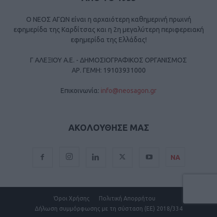
Ο ΝΕΟΣ ΑΓΩΝ είναι η αρχαιότερη καθημερινή πρωινή
εφημερίδα της Καρδίτσας και η 2η μεγαλύτερη περιφερειακή
εφημερίδα της Ελλάδας!
Γ ΑΛΕΞΙΟΥ Α.Ε. - ΔΗΜΟΣΙΟΓΡΑΦΙΚΟΣ ΟΡΓΑΝΙΣΜΟΣ
ΑΡ. ΓΕΜΗ: 19103931000
Επικοινωνία:
info@neosagon.gr
ΑΚΟΛΟΥΘΗΣΕ ΜΑΣ
ΝΑ
Όροι Χρήσης
Πολιτική Απορρήτου
Δήλωση συμμόρφωσης με τη σύσταση (ΕΕ) 2018/334