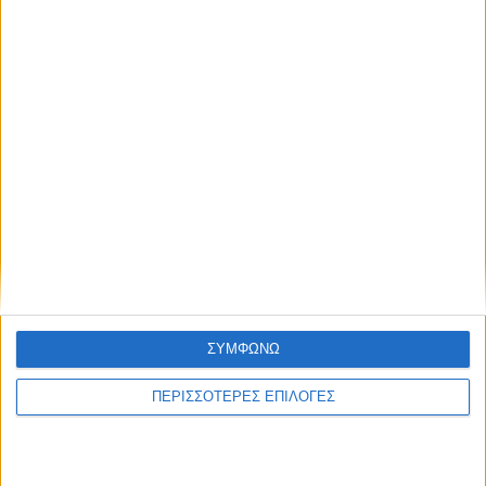
σε 24.000 νέους αγρότες
ΘΕΣΣΑΛΙΑ FM
ΑΚΟΥΣΤΕ ΖΩΝΤΑΝΑ
ΣΥΜΦΩΝΩ
ΠΕΡΙΣΣΟΤΕΡΕΣ ΕΠΙΛΟΓΕΣ
ΕΠΙΚΕΦΑΛΗΣ ΕΙΔΗΣΕΙΣ