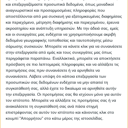
και επεξεργαζόμαστε προσωπικά δεδομένα, όπως μοναδικοί
ΠΑΡΟΜΟΙΑ ΑΡΘΡΑ
αναγνωριστικοί και προσαρμοσμένες πληροφορίες που
αποστέλλονται από μια συσκευή για εξατομικευμένες διαφημίσεις
και περιεχόμενο, μέτρηση διαφήμισης και περιεχομένου, έρευνα
ακροατηρίου και ανάπτυξη υπηρεσιών.
Με την άδειά σας, εμείς
και οι συνεργάτες μας ενδέχεται να χρησιμοποιήσουμε ακριβή
δεδομένα γεωγραφικής τοποθεσίας και ταυτοποίησης μέσω
σάρωσης συσκευών. Μπορείτε να κάνετε κλικ για να συναινέσετε
στην επεξεργασία από εμάς και τους συνεργάτες μας όπως
περιγράφεται παραπάνω. Εναλλακτικά, μπορείτε να αποκτήσετε
πρόσβαση σε πιο λεπτομερείς πληροφορίες και να αλλάξετε τις
προτιμήσεις σας πριν συναινέσετε ή να αρνηθείτε να
συναινέσετε.
Λάβετε υπόψη ότι κάποια επεξεργασία των
προσωπικών σας δεδομένων ενδέχεται να μην απαιτεί τη
VIDEO ΤΗΣ ΘΕΣΣΑΛΙΑΣ
συγκατάθεσή σας, αλλά έχετε το δικαίωμα να αρνηθείτε αυτήν
Περιπέτεια για τον πρόεδρο του Ε.Κ.Λ
την επεξεργασία. Οι προτιμήσεις σας θα ισχύουν μόνο για αυτόν
τον ιστότοπο. Μπορείτε να αλλάξετε τις προτιμήσεις σας ή να
Γιάννη Σκόκα
ανακαλέσετε τη συγκατάθεσή σας ανά πάσα στιγμή
επιστρέφοντας σε αυτόν τον ιστότοπο και κάνοντας κλικ στο
κουμπί "Απορρήτου" στο κάτω μέρος της ιστοσελίδας.