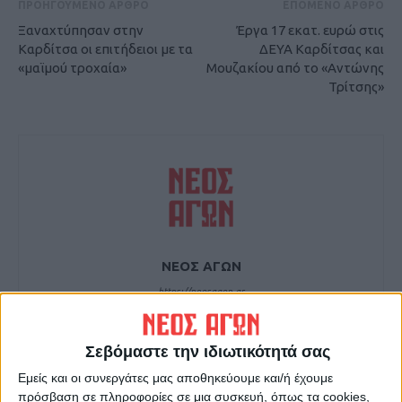
ΠΡΟΗΓΟΥΜΕΝΟ ΑΡΘΡΟ
ΕΠΟΜΕΝΟ ΑΡΘΡΟ
Ξαναχτύπησαν στην
Έργα 17 εκατ. ευρώ στις
Καρδίτσα οι επιτήδειοι με τα
ΔΕΥΑ Καρδίτσας και
«μαϊμού τροχαία»
Μουζακίου από το «Αντώνης
Τρίτσης»
ΝΕΟΣ ΑΓΩΝ
https://neosagon.gr
Η Αρχαιότερη Καθημερινή Πρωινή Εφημερίδα της Καρδίτσας
Σεβόμαστε την ιδιωτικότητά σας
Εμείς και οι συνεργάτες μας αποθηκεύουμε και/ή έχουμε
πρόσβαση σε πληροφορίες σε μια συσκευή, όπως τα cookies,