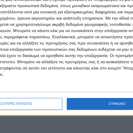
ργαζόμαστε προσωπικά δεδομένα, όπως μοναδικοί αναγνωριστικοί και 
στέλλονται από μια συσκευή για εξατομικευμένες διαφημίσεις και περ
εχομένου, έρευνα ακροατηρίου και ανάπτυξη υπηρεσιών.
Με την άδειά σα
ρίδα ΝΕΟΣ ΑΓΩΝ στο Google News!
χεται να χρησιμοποιήσουμε ακριβή δεδομένα γεωγραφικής τοποθεσίας 
οχή της Καρδίτσας και ευρύτερα της Θεσσαλίας
ών. Μπορείτε να κάνετε κλικ για να συναινέσετε στην επεξεργασία απ
ς περιγράφεται παραπάνω. Εναλλακτικά, μπορείτε να αποκτήσετε πρό
ίες και να αλλάξετε τις προτιμήσεις σας πριν συναινέσετε ή να αρνηθεί
ποια επεξεργασία των προσωπικών σας δεδομένων ενδέχεται να μην απ
ΕΠΟΜΕΝΟ ΑΡΘΡΟ
λά έχετε το δικαίωμα να αρνηθείτε αυτήν την επεξεργασία. Οι προτιμήσ
Η Καρδίτσα στα...κόκκινα για χάρη του έρωτα!
ιστότοπο. Μπορείτε να αλλάξετε τις προτιμήσεις σας ή να ανακαλέσετε
στρέφοντας σε αυτόν τον ιστότοπο και κάνοντας κλικ στο κουμπί "Απ
ς.
ινή Εφημερίδα της Καρδίτσας
ΣΣΟΤΕΡΕΣ ΕΠΙΛΟΓΕΣ
ΣΥΜΦΩΝΩ