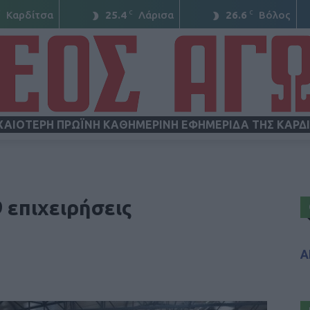
C
C
C
Καρδίτσα
25.4
Λάρισα
26.6
Βόλος
ΧΑΙΟΤΕΡΗ ΠΡΩΪΝΗ ΚΑΘΗΜΕΡΙΝΗ ΕΦΗΜΕΡΙΔΑ ΤΗΣ ΚΑΡΔ
ΝΕΟΣ
 επιχειρήσεις
Α
ΑΓΩΝ