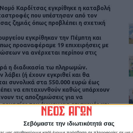
ο Νομό Καρδίτσας εγκρίθηκε η καταβολή
ταστροφές που υπέστησαν από τον
ίσας ζημιάς όπως προβλέπει η σχετική
ουργείου εγκρίθηκαν την Πέμπτη και
πως προαναφέραμε 19 επιχειρήσεις με
ιώσεων να ανέρχεται περίπου στις
ρά η διαδικασία τω πληρωμών.
ν λάβει (ή έχουν εγκριθεί και θα
ται συνολικά στα 550.000 ευρώ έως
ρέπει να επιταχυνθούν καθώς υπάρχουν
νουν τις αποζημιώσεις για να
εργασίες που έγιναν για επισκευές και
Σεβόμαστε την ιδιωτικότητά σας
άτες μας αποθηκεύουμε και/ή έχουμε πρόσβαση σε πληροφορίες σε μια