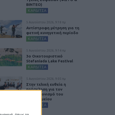
ΒΙΝΤΕΟ)
ΚΑΡΔΙΤΣΑ
5 Αυγούστου 2026, 9:18 πμ
Αντίστροφη μέτρηση για τη
φετινή κυνηγετική περίοδο
ΚΑΡΔΙΤΣΑ
5 Αυγούστου 2026, 9:14 πμ
3ο Οικοτουριστικό
Stefaniada Lake Festival
ΚΑΡΔΙΤΣΑ
5 Αυγούστου 2026, 9:05 πμ
Στην τελική ευθεία η
πρόσκληση για τον
εκσυγχρονισμό του
Νοσοκομείου
ΚΑΡΔΙΤΣΑ
 συσκευή, όπως τα