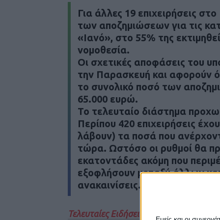
Για άλλες 19 επιχειρήσεις στ
των αποζημιώσεων για τις κα
«Ιανό», στο 55% της εκτιμηθε
νομοθεσία.
Οι σχετικές αποφάσεις του υπ
την Παρασκευή και αφορούν ό
το συνολικό ποσό των αποζημ
65.000 ευρώ.
Το τελευταίο διάστημα προχω
Περίπου 420 επιχειρήσεις έχου
λάβουν) τα ποσά που ανέρχον
τώρα. Ωστόσο οι ρυθμοί θα π
εκατοντάδες ακόμη που περιμέ
εξοφλήσουν μεταξύ άλλων και 
ανακαινίσεις.
Τελευταίες Ειδήσεις Σήμερα
Εμείς και οι συνεργ