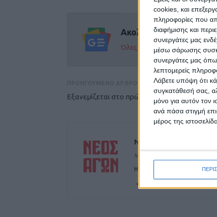
cookies, και επεξε
πληροφορίες που απο
διαφήμισης και περι
Ακολούθησε την εφημε
συνεργάτες μας ενδέ
Όλες οι εξελίξεις στην περι
μέσω σάρωσης συσκευ
συνεργάτες μας όπω
λεπτομερείς πληροφορ
Λάβετε υπόψη ότι κά
ΠΡΟΗΓΟΥΜΕΝΟ ΑΡΘΡΟ
συγκατάθεσή σας, αλ
Εξανεμίζεται στο πρώτο 10ήμερο
μόνο για αυτόν τον 
ανά πάσα στιγμή επι
μέρος της ιστοσελίδα
ΝΕΟΣ ΑΓΩΝ
https://neosagon.gr
Η Αρχαιότερη Καθημερινή Πρω
ΠΕΡΙ