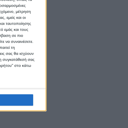
προσαρμοσμένες
ιεχόμενο, μέτρηση
ς, εμείς και οι
και ταυτοποίησης
ό εμάς και τους
σβαση σε πιο
τε να συναινέσετε.
αιτεί τη
εις σας θα ισχύουν
 τη συγκατάθεσή σας
ορρήτου" στο κάτω