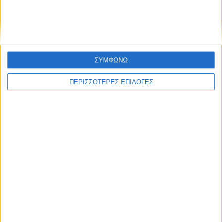
τμήματα των Σοφάδων
ΣΥΜΦΩΝΩ
ΠΕΡΙΣΣΟΤΕΡΕΣ ΕΠΙΛΟΓΕΣ
ΘΕΣΣΑΛΙΑ FM
ΑΚΟΥΣΤΕ ΖΩΝΤΑΝΑ
ΕΠΙΚΕΦΑΛΗΣ ΕΙΔΗΣΕΙΣ