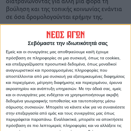
διατρανώνοντας για άλλη μια φορά τη
βούληση και της τοπικής κοινωνίας ενάντια
σε όσα δρομολογούνται ερήμην της.
Τελευταίες Ειδήσεις Σήμερα
Σεβόμαστε την ιδιωτικότητά σας
Εμείς και οι συνεργάτες μας αποθηκεύουμε και/ή έχουμε
Ακολούθησε την εφημερίδα ΝΕΟΣ
πρόσβαση σε πληροφορίες σε μια συσκευή, όπως τα cookies,
ΑΓΩΝ στο Google News!
και επεξεργαζόμαστε προσωπικά δεδομένα, όπως μοναδικοί
Όλες οι εξελίξεις στην περιοχή της
αναγνωριστικοί και προσαρμοσμένες πληροφορίες που
Καρδίτσας και ευρύτερα της Θεσσαλίας
αποστέλλονται από μια συσκευή για εξατομικευμένες διαφημίσεις
και περιεχόμενο, μέτρηση διαφήμισης και περιεχομένου, έρευνα
ακροατηρίου και ανάπτυξη υπηρεσιών.
Με την άδειά σας, εμείς
ΠΡΟΗΓΟΥΜΕΝΟ ΑΡΘΡΟ
ΕΠΟΜΕΝΟ ΑΡΘΡΟ
και οι συνεργάτες μας ενδέχεται να χρησιμοποιήσουμε ακριβή
δεδομένα γεωγραφικής τοποθεσίας και ταυτοποίησης μέσω
Άδειο το κινηματοθέατρο
Κουκουλοφόροι πήραν την
σάρωσης συσκευών. Μπορείτε να κάνετε κλικ για να συναινέσετε
στην έναρξη του
τσάντα υπαλλήλου των ΕΛΤΑ
στην επεξεργασία από εμάς και τους συνεργάτες μας όπως
πανελλήνιου Φεστιβάλ
και εξαφανίστηκαν (video)
περιγράφεται παραπάνω. Εναλλακτικά, μπορείτε να αποκτήσετε
Ερασιτεχνικού Θεάτρου
πρόσβαση σε πιο λεπτομερείς πληροφορίες και να αλλάξετε τις
Καρδίτσας (video)