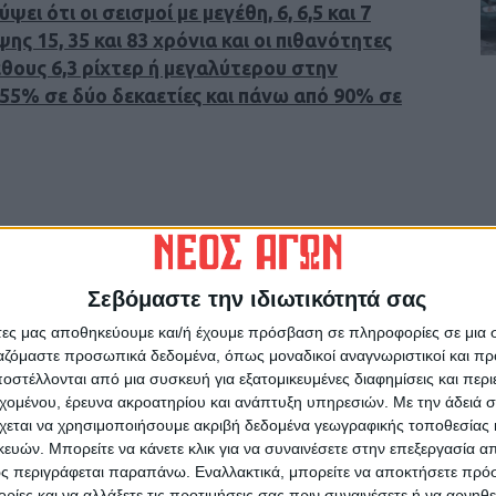
ει ότι οι σεισμοί με μεγέθη, 6, 6,5 και 7
ης 15, 35 και 83 χρόνια και οι πιθανότητες
θους 6,3 ρίχτερ ή μεγαλύτερου στην
 55% σε δύο δεκαετίες και πάνω από 90% σε
ως δεν αναμένεται σύντομα ισχυρός σεισμός
Σεβόμαστε την ιδιωτικότητά σας
άτες μας αποθηκεύουμε και/ή έχουμε πρόσβαση σε πληροφορίες σε μια
ργαζόμαστε προσωπικά δεδομένα, όπως μοναδικοί αναγνωριστικοί και 
ρχουν δύο μέτρα σεισμικότητας, το μέτρο της
στέλλονται από μια συσκευή για εξατομικευμένες διαφημίσεις και περ
εχομένου, έρευνα ακροατηρίου και ανάπτυξη υπηρεσιών.
Με την άδειά σα
τυχαία κατανομή στο χρόνο) και το μέτρο της
χεται να χρησιμοποιήσουμε ακριβή δεδομένα γεωγραφικής τοποθεσίας 
(μεσοπρόθεσμη πρόγνωση). Τα δύο μέτρα είναι
ών. Μπορείτε να κάνετε κλικ για να συναινέσετε στην επεξεργασία απ
ιόδους και διαφέρουν για μικρά χρονικά
ς περιγράφεται παραπάνω. Εναλλακτικά, μπορείτε να αποκτήσετε πρό
κά εξαρτημένης σεισμικότητας είναι υψηλό
ίες και να αλλάξετε τις προτιμήσεις σας πριν συναινέσετε ή να αρνηθεί