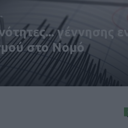
νότητες... γέννησης ε
σμού στο Νομό