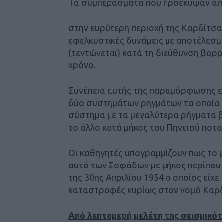
Τα συμπεράσματα που προέκυψαν από
στην ευρύτερη περιοχή της Καρδίτσα
εφελκυστικές δυνάμεις με αποτέλεσμ
(τεντώνεται) κατά τη διεύθυνση βορ
χρόνο.
Συνέπεια αυτής της παραμόρφωσης εί
δύο συστημάτων ρηγμάτων τα οποία έ
σύστημα με τα μεγαλύτερα ρήγματα β
το άλλο κατά μήκος του Πηνειού ποτα
Οι καθηγητές υπογραμμίζουν πως το 
αυτό των Σοφάδων με μήκος περίπου 5
της 30ης Απριλίου 1954 ο οποίος είχ
καταστροφές κυρίως στον νομό Καρδ
Από λεπτομερή μελέτη της σεισμικότ