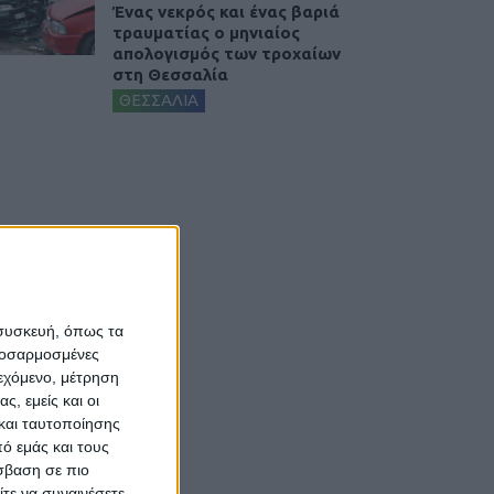
Ένας νεκρός και ένας βαριά
τραυματίας ο μηνιαίος
απολογισμός των τροχαίων
στη Θεσσαλία
ΘΕΣΣΑΛΙΑ
 συσκευή, όπως τα
προσαρμοσμένες
ιεχόμενο, μέτρηση
ς, εμείς και οι
και ταυτοποίησης
ό εμάς και τους
σβαση σε πιο
τε να συναινέσετε.