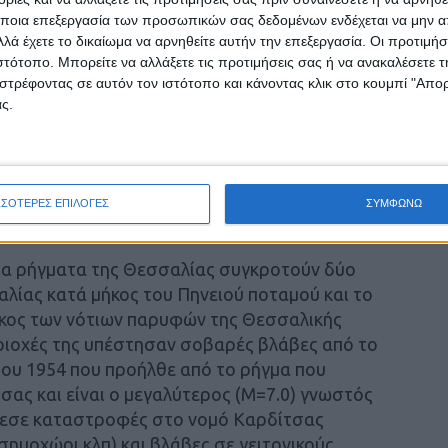
τά τα επόμενα λίγα έτη). Όταν το μέτρο της
ποια επεξεργασία των προσωπικών σας δεδομένων ενδέχεται να μην απ
ίναι μικρό (δεν περιμένουμε σύντομα ισχυρό
λά έχετε το δικαίωμα να αρνηθείτε αυτήν την επεξεργασία. Οι προτιμήσ
ιστότοπο. Μπορείτε να αλλάξετε τις προτιμήσεις σας ή να ανακαλέσετε
μοια τόσο για μικρά όσο και για μεγάλα
στρέφοντας σε αυτόν τον ιστότοπο και κάνοντας κλικ στο κουμπί "Απ
γή του αλγορίθμου του
ς.
α την μεσοπρόθεσμη πρόγνωση των ισχυρών
ι ότι αναμένεται σύντομα ισχυρός σεισμός
ΣΣΟΤΕΡΕΣ ΕΠΙΛΟΓΕΣ
ΣΥΜΦΩΝΩ
 τα ρήγματα της Θεσσαλίας συγκροτούν δύο
αλίας κατά μήκος του Πηνειού ποταμού και το
ήκος των νότιων παρυφών της Θεσσαλικής
εριοχές της υπέστησαν σοβαρές βλάβες από το
ου 1954 που προήλθε από το ρήγμα που
σας και είναι ο μεγαλύτερος (Μ=7.0) γνωστός
λεσε καταστροφές στο νομό Καρδίτσας
σημοχώρι κλπ) και βλάβες σε γειτονικούς