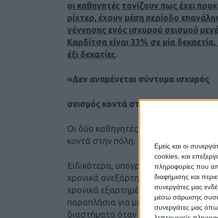
οι καθηγητές τονίζουν πως έχει προκύψ
ρίχτερ, έχουν μέση περίοδο επανάληψ
γέννησης ενός ισχυρού σεισμού μεγέ
Καρδίτσα είναι 33% σε μία δεκαετία,
έξι δεκατίες
.
«Δεν αναμένεται σύντομα ισχυρός
σεισμός κοντά στην πόλη»
Οι δύο καθηγητές εκτιμούν πάντως π
κοντά στην πόλη.
Εμείς και οι συνεργ
cookies, και επεξε
Ειδικότερα, υπογραμμίζουν πως« υπά
πληροφορίες που απο
διαφήμισης και περι
χρονικά ανεξάρτητης σεισμικότητας (
συνεργάτες μας ενδέ
χρονικά εξαρτημένης σεισμικότητας 
μέσω σάρωσης συσκευ
παραπλήσια για μεγάλες χρονικές περ
συνεργάτες μας όπω
διαστήματα όταν το μέτρο της χρονι
λεπτομερείς πληροφορ