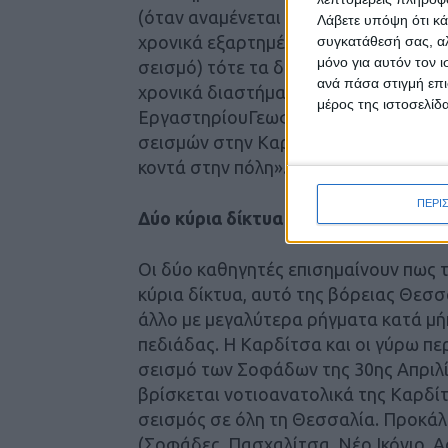
(όταν αναμένεται ισχυρός σεισμός κα
Λάβετε υπόψη ότι κά
χρονικά εξαρτημένης σεισμικότητας ε
συγκατάθεσή σας, αλ
μόνο για αυτόν τον 
σεισμό) τότε τα δύο μέτρα είναι παρό
ανά πάσα στιγμή επι
χρονικά διαστήματα. Από την εφαρμο
μέρος της ιστοσελίδα
ΕργαστηρίουΓεωφυσικής του ΑΠΘ γι
σεισμών στην Καρδίτσα δεν προκύπτε
κοντά στην πόλη».
ΠΕΡΙ
Δύο κύρια δίκτυα
Οι δύο καθηγητές επισημαίνουν πως
κύρια δίκτυα, αυτό της βόρειας Θεσσ
άλλο με μεγαλύτερα ρήγματα κατά μ
πεδιάδας. Η Καρδίτσα και οι γύρω π
σεισμό των Σοφάδων της 30ης Απριλί
βρίσκεται νοτιοανατολικά της Καρδίτ
σεισμός σε όλη τη Θεσσαλία. Προκά
(Σοφάδες, Πασχαλίτσα, Νέο Ικόνιο, Α