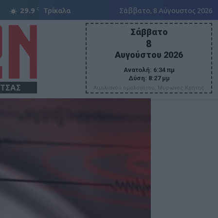
C
29.9
Τρίκαλα
Σάββατο, 8 Αύγουστος 2026
Σάββατο
8
Αυγούστου 2026
Ανατολή:
6:34 πμ
Δύση:
8:27 μμ
ΙΤΣΑΣ
Αιμιλιανού ομολογήτου, Μύρωνος Κρήτης