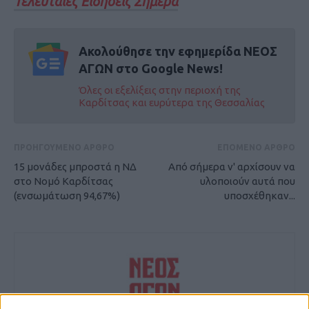
Τελευταίες Ειδήσεις Σήμερα
Ακολούθησε την εφημερίδα ΝΕΟΣ
ΑΓΩΝ στο Google News!
Όλες οι εξελίξεις στην περιοχή της
Καρδίτσας και ευρύτερα της Θεσσαλίας
ΠΡΟΗΓΟΥΜΕΝΟ ΑΡΘΡΟ
ΕΠΟΜΕΝΟ ΑΡΘΡΟ
15 μονάδες μπροστά η ΝΔ
Από σήμερα ν' αρχίσουν να
στο Νομό Καρδίτσας
υλοποιούν αυτά που
(ενσωμάτωση 94,67%)
υποσχέθηκαν...