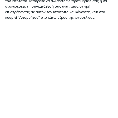
τον ιστότοπο. Μπορείτε να αλλάξετε τις προτιμήσεις σας ή να
ανακαλέσετε τη συγκατάθεσή σας ανά πάσα στιγμή
επιστρέφοντας σε αυτόν τον ιστότοπο και κάνοντας κλικ στο
κουμπί "Απορρήτου" στο κάτω μέρος της ιστοσελίδας.
ΚΑΡΔΙΤΣΑ
Σε εξέλιξη τα έργα αγροτικής οδοποιίας
σε περιοχές του Δήμου Παλαμά (ΦΩΤΟ)