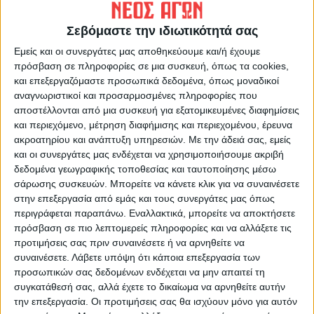
Δημοσιογραφική Ομάδα ΝΕΟΣ ΑΓΩΝ
Σεβόμαστε την ιδιωτικότητά σας
https://neosagon.gr
Εμείς και οι συνεργάτες μας αποθηκεύουμε και/ή έχουμε
Η Αρχαιότερη Καθημερινή Πρωινή Εφημερίδα της Καρδίτσας
πρόσβαση σε πληροφορίες σε μια συσκευή, όπως τα cookies,
και επεξεργαζόμαστε προσωπικά δεδομένα, όπως μοναδικοί
αναγνωριστικοί και προσαρμοσμένες πληροφορίες που
αποστέλλονται από μια συσκευή για εξατομικευμένες διαφημίσεις
και περιεχόμενο, μέτρηση διαφήμισης και περιεχομένου, έρευνα
ακροατηρίου και ανάπτυξη υπηρεσιών.
Με την άδειά σας, εμείς
ΠΑΡΟΜΟΙΑ ΑΡΘΡΑ
και οι συνεργάτες μας ενδέχεται να χρησιμοποιήσουμε ακριβή
δεδομένα γεωγραφικής τοποθεσίας και ταυτοποίησης μέσω
σάρωσης συσκευών. Μπορείτε να κάνετε κλικ για να συναινέσετε
στην επεξεργασία από εμάς και τους συνεργάτες μας όπως
περιγράφεται παραπάνω. Εναλλακτικά, μπορείτε να αποκτήσετε
πρόσβαση σε πιο λεπτομερείς πληροφορίες και να αλλάξετε τις
προτιμήσεις σας πριν συναινέσετε ή να αρνηθείτε να
συναινέσετε.
Λάβετε υπόψη ότι κάποια επεξεργασία των
προσωπικών σας δεδομένων ενδέχεται να μην απαιτεί τη
συγκατάθεσή σας, αλλά έχετε το δικαίωμα να αρνηθείτε αυτήν
την επεξεργασία. Οι προτιμήσεις σας θα ισχύουν μόνο για αυτόν