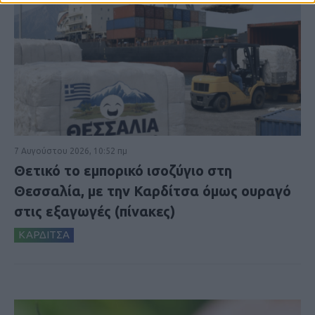
7 Αυγούστου 2026, 10:52 πμ
Θετικό το εμπορικό ισοζύγιο στη
Θεσσαλία, με την Καρδίτσα όμως ουραγό
στις εξαγωγές (πίνακες)
ΚΑΡΔΙΤΣΑ