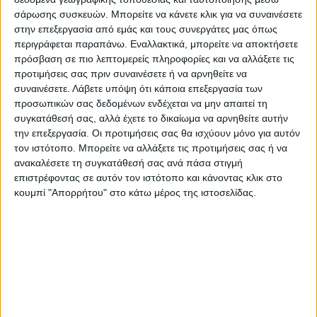
Η καταστολή όσων αμφισβητούν,
σάρωσης συσκευών. Μπορείτε να κάνετε κλικ για να συναινέσετε
αντιστέκονται και υψώνουν το ανάστημα
στην επεξεργασία από εμάς και τους συνεργάτες μας όπως
περιγράφεται παραπάνω. Εναλλακτικά, μπορείτε να αποκτήσετε
είναι δομικό στοιχείο της «ανάπτυξης»,
πρόσβαση σε πιο λεπτομερείς πληροφορίες και να αλλάξετε τις
«πράσινης» ή όχι, που ευαγγελίζονται το
προτιμήσεις σας πριν συναινέσετε ή να αρνηθείτε να
κράτος και οι επενδυτές. Επιβάλλεται βίαια,
συναινέσετε.
Λάβετε υπόψη ότι κάποια επεξεργασία των
ακριβώς γιατί αυτή η ανάπτυξη είναι
προσωπικών σας δεδομένων ενδέχεται να μην απαιτεί τη
συγκατάθεσή σας, αλλά έχετε το δικαίωμα να αρνηθείτε αυτήν
καταστροφική τόσο για τη φύση όσο και
την επεξεργασία. Οι προτιμήσεις σας θα ισχύουν μόνο για αυτόν
για την κοινωνία και στρέφεται ενάντια στα
τον ιστότοπο. Μπορείτε να αλλάξετε τις προτιμήσεις σας ή να
συμφέροντα και τις ανάγκες της μεγάλης
ανακαλέσετε τη συγκατάθεσή σας ανά πάσα στιγμή
επιστρέφοντας σε αυτόν τον ιστότοπο και κάνοντας κλικ στο
κοινωνικής πλειοψηφίας. Γι’ αυτό και έπειτα
κουμπί "Απορρήτου" στο κάτω μέρος της ιστοσελίδας.
από την επιχείρηση εξαγοράς κατοίκων και
συνειδήσεων που προηγήθηκε, τώρα
ακολουθεί η επιχείρηση καταστολής,
εκφοβισμού και φίμωσης όσων
αγωνίζονται και αντιστέκονται.
Η Κυριακάτικη κινητοποίηση