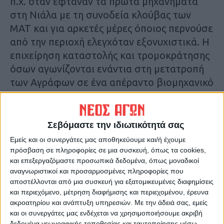
π.χ. όταν έφταναν τα πρώτα μηχανήματα
στη Νιάλα με τη συνοδεία κλούβας των
ΜΑΤ και για αρκετές μέρες όποιος περνούσε
από την περιοχή ελεγχόταν εξονυχιστικά. Η
επιχείρηση καταστολής και τρομοκράτησης
όσων αγωνίζονται ενάντια στη μετατροπή
των Αγράφων σε ένα απέραντο βιομηχανικό
τοπίο συνεχίζεται με αμείωτη ένταση.
Έπειτα από την καταστολή των
κινητοποιήσεων στο Δημαρχείο της
Σεβόμαστε την ιδιωτικότητά σας
Καρδίτσας, όπου πλήθος κόσμου επιχείρησε
Εμείς και οι συνεργάτες μας αποθηκεύουμε και/ή έχουμε
να μπλοκάρει τη δημοπρασία δασικών
πρόσβαση σε πληροφορίες σε μια συσκευή, όπως τα cookies,
και επεξεργαζόμαστε προσωπικά δεδομένα, όπως μοναδικοί
τεμαχίων στους επενδυτές, και τις διώξεις
αναγνωριστικοί και προσαρμοσμένες πληροφορίες που
σε τέσσερις αγωνιστές του κινήματος, χθες
αποστέλλονται από μια συσκευή για εξατομικευμένες διαφημίσεις
βιώσαμε για ακόμα μια φορά την
και περιεχόμενο, μέτρηση διαφήμισης και περιεχομένου, έρευνα
κλιμάκωση της καταστολής.
ακροατηρίου και ανάπτυξη υπηρεσιών.
Με την άδειά σας, εμείς
και οι συνεργάτες μας ενδέχεται να χρησιμοποιήσουμε ακριβή
δεδομένα γεωγραφικής τοποθεσίας και ταυτοποίησης μέσω