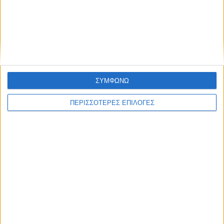
Φωτιά σε φορτηγό στην Καρδίτσα
ΣΥΜΦΩΝΩ
ΠΕΡΙΣΣΟΤΕΡΕΣ ΕΠΙΛΟΓΕΣ
ΚΑΡΔΙΤΣΑ
Σύλληψη στην Καρδίτσα για κλοπή