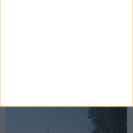
6 Αυγούστου 2026, 10:11 πμ
Ξεκινά η κατεδάφιση ετοιμόρροπων
κτιρίων σε Αγναντερό και Ριζοβούνι
ΚΑΡΔΙΤΣΑ