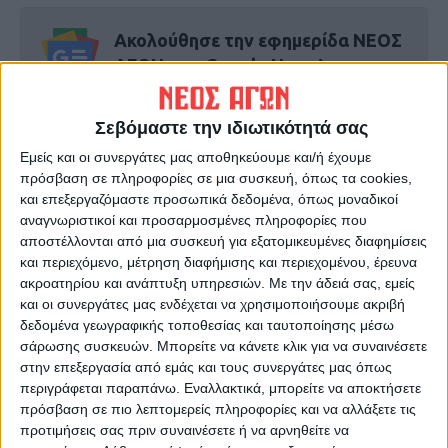
Ακολούθησε την εφημερίδα ΝΕΟΣ
ΑΓΩΝ στο Google News!
Όλες οι εξελίξεις στην περιοχή της
Καρδίτσας και ευρύτερα της Θεσσαλίας
Σεβόμαστε την ιδιωτικότητά σας
Εμείς και οι συνεργάτες μας αποθηκεύουμε και/ή έχουμε
πρόσβαση σε πληροφορίες σε μια συσκευή, όπως τα cookies,
ΠΡΟΗΓΟΥΜΕΝΟ ΑΡΘΡΟ
ΕΠΟΜΕΝΟ ΑΡΘΡΟ
και επεξεργαζόμαστε προσωπικά δεδομένα, όπως μοναδικοί
Άγιο είχε 54χρονη
Ξεκίνησαν με όνειρα και
αναγνωριστικοί και προσαρμοσμένες πληροφορίες που
Καρδιτσιώτισσα
διάθεση οι Ελπίδες
αποστέλλονται από μια συσκευή για εξατομικευμένες διαφημίσεις
Καρδίτσας (Βίντεο)
και περιεχόμενο, μέτρηση διαφήμισης και περιεχομένου, έρευνα
ακροατηρίου και ανάπτυξη υπηρεσιών.
Με την άδειά σας, εμείς
και οι συνεργάτες μας ενδέχεται να χρησιμοποιήσουμε ακριβή
δεδομένα γεωγραφικής τοποθεσίας και ταυτοποίησης μέσω
σάρωσης συσκευών. Μπορείτε να κάνετε κλικ για να συναινέσετε
στην επεξεργασία από εμάς και τους συνεργάτες μας όπως
περιγράφεται παραπάνω. Εναλλακτικά, μπορείτε να αποκτήσετε
πρόσβαση σε πιο λεπτομερείς πληροφορίες και να αλλάξετε τις
προτιμήσεις σας πριν συναινέσετε ή να αρνηθείτε να