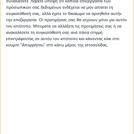
ΝΕΟΣ ΑΓΩΝ
συναινέσετε.
Λάβετε υπόψη ότι κάποια επεξεργασία των
προσωπικών σας δεδομένων ενδέχεται να μην απαιτεί τη
https://neosagon.gr
συγκατάθεσή σας, αλλά έχετε το δικαίωμα να αρνηθείτε αυτήν
Η Αρχαιότερη Καθημερινή Πρωινή Εφημερίδα της Καρδίτσας
την επεξεργασία. Οι προτιμήσεις σας θα ισχύουν μόνο για αυτόν
τον ιστότοπο. Μπορείτε να αλλάξετε τις προτιμήσεις σας ή να
ανακαλέσετε τη συγκατάθεσή σας ανά πάσα στιγμή
επιστρέφοντας σε αυτόν τον ιστότοπο και κάνοντας κλικ στο
κουμπί "Απορρήτου" στο κάτω μέρος της ιστοσελίδας.
ΠΑΡΟΜΟΙΑ ΑΡΘΡΑ