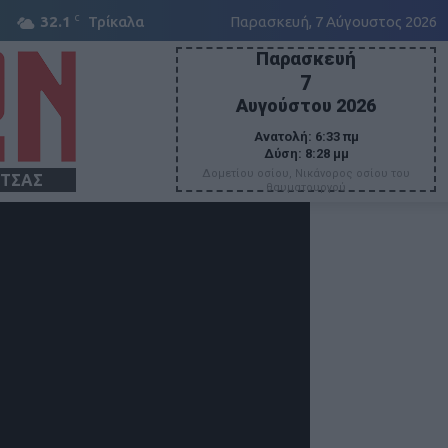
C
32.1
Τρίκαλα
Παρασκευή, 7 Αύγουστος 2026
Παρασκευή
7
Αυγούστου 2026
Ανατολή:
6:33 πμ
Δύση:
8:28 μμ
Δομετίου οσίου, Νικάνορος οσίου του
ΙΤΣΑΣ
θαυματουργού