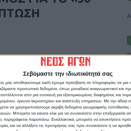
ΙΠΤΩΣΗ
Α
Σεβόμαστε την ιδιωτικότητά σας
άτες μας αποθηκεύουμε και/ή έχουμε πρόσβαση σε πληροφορίες σε μια
ργαζόμαστε προσωπικά δεδομένα, όπως μοναδικοί αναγνωριστικοί και 
στέλλονται από μια συσκευή για εξατομικευμένες διαφημίσεις και περ
ρίδα ΝΕΟΣ ΑΓΩΝ στο Google News!
εχομένου, έρευνα ακροατηρίου και ανάπτυξη υπηρεσιών.
Με την άδειά σα
οχή της Καρδίτσας και ευρύτερα της Θεσσαλίας
χεται να χρησιμοποιήσουμε ακριβή δεδομένα γεωγραφικής τοποθεσίας 
ών. Μπορείτε να κάνετε κλικ για να συναινέσετε στην επεξεργασία απ
ς περιγράφεται παραπάνω. Εναλλακτικά, μπορείτε να αποκτήσετε πρό
ίες και να αλλάξετε τις προτιμήσεις σας πριν συναινέσετε ή να αρνηθεί
ΕΠΟΜΕΝΟ ΑΡΘΡΟ