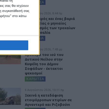
αιτεί τη
ΚΑΡΔΙΤΣΑ
εις σας θα ισχύουν
 τη συγκατάθεσή σας
7 Αυγούστου 2026, 8:44 πμ
ορρήτου" στο κάτω
Ένας νεκρός και ένας βαριά
τραυματίας ο μηνιαίος
απολογισμός των τροχαίων
στη Θεσσαλία
ΘΕΣΣΑΛΙΑ
6 Αυγούστου 2026, 7:48 μμ
Κρούσμα του ιού του
Δυτικού Νείλου στην
Κυψέλη του Δήμου
Σοφάδων - έκτακτοι
ψεκασμοί
ΚΑΡΔΙΤΣΑ
6 Αυγούστου 2026, 10:11 πμ
Ξεκινά η κατεδάφιση
ετοιμόρροπων κτιρίων σε
Αγναντερό και Ριζοβούνι