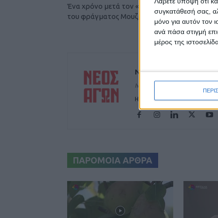
Λάβετε υπόψη ότι κά
Ένα χρόνο μετά τον «Ιανό» αγνοείται η τύχη
συγκατάθεσή σας, αλ
του φράγματος Μουζακίου
μόνο για αυτόν τον 
ανά πάσα στιγμή επι
μέρος της ιστοσελίδα
ΝΕΟΣ ΑΓΩΝ
https://neosagon.gr
ΠΕΡΙ
Η Αρχαιότερη Καθημερινή Πρω
ΠΑΡΟΜΟΙΑ ΑΡΘΡΑ