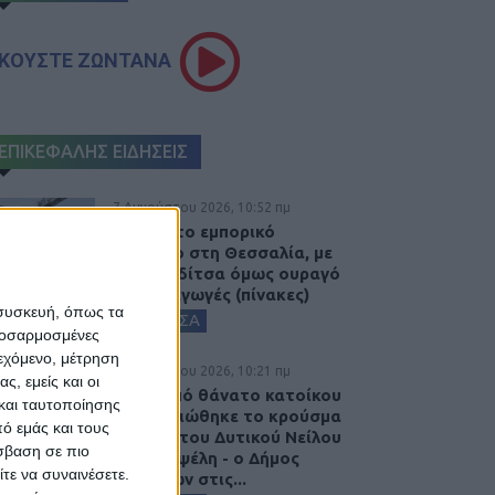
ΚΟΥΣΤΕ ΖΩΝΤΑΝΑ
ΕΠΙΚΕΦΑΛΗΣ ΕΙΔΗΣΕΙΣ
7 Αυγούστου 2026, 10:52 πμ
Θετικό το εμπορικό
ισοζύγιο στη Θεσσαλία, με
την Καρδίτσα όμως ουραγό
στις εξαγωγές (πίνακες)
 συσκευή, όπως τα
ΚΑΡΔΙΤΣΑ
προσαρμοσμένες
ιεχόμενο, μέτρηση
7 Αυγούστου 2026, 10:21 πμ
ς, εμείς και οι
Μετά από θάνατο κατοίκου
και ταυτοποίησης
επιβεβαιώθηκε το κρούσμα
ό εμάς και τους
του ιού του Δυτικού Νείλου
σβαση σε πιο
στην Κυψέλη - ο Δήμος
τε να συναινέσετε.
Σοφάδων στις...