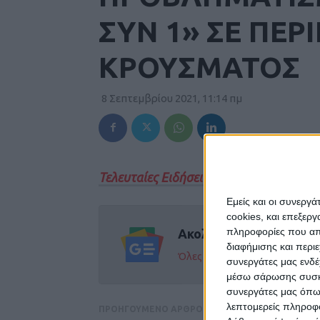
ΣΥΝ 1» ΣΕ ΠΕΡ
ΚΡΟΥΣΜΑΤΟΣ
8 Σεπτεμβρίου 2021, 11:14 πμ
Τελευταίες Ειδήσεις Σήμερα
Εμείς και οι συνεργ
cookies, και επεξε
πληροφορίες που απο
Ακολούθησε την εφημε
διαφήμισης και περι
Όλες οι εξελίξεις στην περι
συνεργάτες μας ενδέ
μέσω σάρωσης συσκευ
συνεργάτες μας όπω
λεπτομερείς πληροφορ
ΠΡΟΗΓΟΥΜΕΝΟ ΑΡΘΡΟ