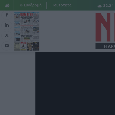
e-Συνδρομή
Ταυτότητα
C
32.2
Η ΑΡ