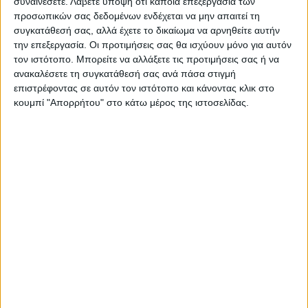
συναινέσετε.
Λάβετε υπόψη ότι κάποια επεξεργασία των
προσωπικών σας δεδομένων ενδέχεται να μην απαιτεί τη
συγκατάθεσή σας, αλλά έχετε το δικαίωμα να αρνηθείτε αυτήν
την επεξεργασία. Οι προτιμήσεις σας θα ισχύουν μόνο για αυτόν
τον ιστότοπο. Μπορείτε να αλλάξετε τις προτιμήσεις σας ή να
ανακαλέσετε τη συγκατάθεσή σας ανά πάσα στιγμή
επιστρέφοντας σε αυτόν τον ιστότοπο και κάνοντας κλικ στο
ΝΕΟΣ ΑΓΩΝ
κουμπί "Απορρήτου" στο κάτω μέρος της ιστοσελίδας.
https://neosagon.gr
Η Αρχαιότερη Καθημερινή Πρωινή Εφημερίδα της Καρδίτσας
ΠΑΡΟΜΟΙΑ ΑΡΘΡΑ