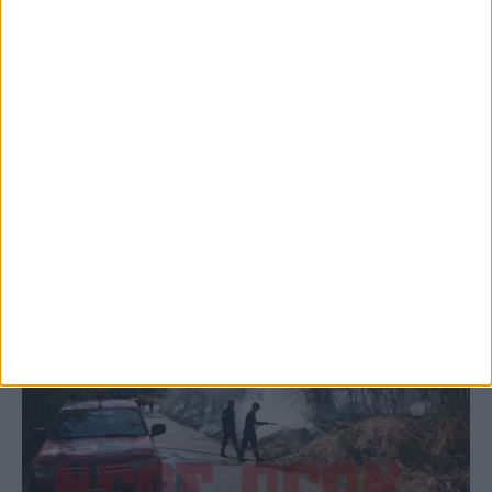
Παρανάλωμα του πυρός έγινε ΙΧ έξω από
το Μορφοβούνι, έσπευσε η Πυροσβεστική
(ΦΩΤΟ)
ΚΑΡΔΙΤΣΑ