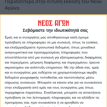
Περισσότερα στην έντυπη έκδοση του Νέου
Αγώνα
Τελευταίες Ειδήσεις Σήμερα
Σεβόμαστε την ιδιωτικότητά σας
Εμείς και οι συνεργάτες μας αποθηκεύουμε και/ή έχουμε
Ακολούθησε την εφημερίδα ΝΕΟΣ
πρόσβαση σε πληροφορίες σε μια συσκευή, όπως τα cookies,
ΑΓΩΝ στο Google News!
και επεξεργαζόμαστε προσωπικά δεδομένα, όπως μοναδικοί
Όλες οι εξελίξεις στην περιοχή της
αναγνωριστικοί και προσαρμοσμένες πληροφορίες που
Καρδίτσας και ευρύτερα της Θεσσαλίας
αποστέλλονται από μια συσκευή για εξατομικευμένες διαφημίσεις
και περιεχόμενο, μέτρηση διαφήμισης και περιεχομένου, έρευνα
ακροατηρίου και ανάπτυξη υπηρεσιών.
Με την άδειά σας, εμείς
ΠΡΟΗΓΟΥΜΕΝΟ ΑΡΘΡΟ
ΕΠΟΜΕΝΟ ΑΡΘΡΟ
και οι συνεργάτες μας ενδέχεται να χρησιμοποιήσουμε ακριβή
δεδομένα γεωγραφικής τοποθεσίας και ταυτοποίησης μέσω
Στο αυτόφωρο ζευγάρι που
«Μένουμε Σπίτι» με τον
σάρωσης συσκευών. Μπορείτε να κάνετε κλικ για να συναινέσετε
«έσπασε» την καραντίνα
«Ιπποκράτειο Όρκο» του
στην επεξεργασία από εμάς και τους συνεργάτες μας όπως
Συνελήφθη στο κέντρο της
Θωμά Μπακαλάκου (video)
περιγράφεται παραπάνω. Εναλλακτικά, μπορείτε να αποκτήσετε
Καρδίτσας
πρόσβαση σε πιο λεπτομερείς πληροφορίες και να αλλάξετε τις
προτιμήσεις σας πριν συναινέσετε ή να αρνηθείτε να