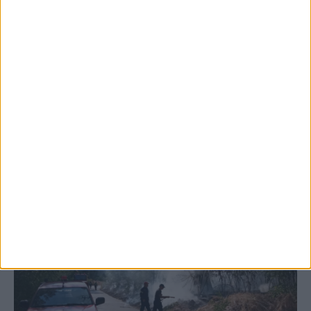
5 Αυγούστου 2026, 6:14 μμ
Παρανάλωμα του πυρός έγινε ΙΧ έξω από
το Μορφοβούνι, έσπευσε η Πυροσβεστική
(ΦΩΤΟ)
ΚΑΡΔΙΤΣΑ