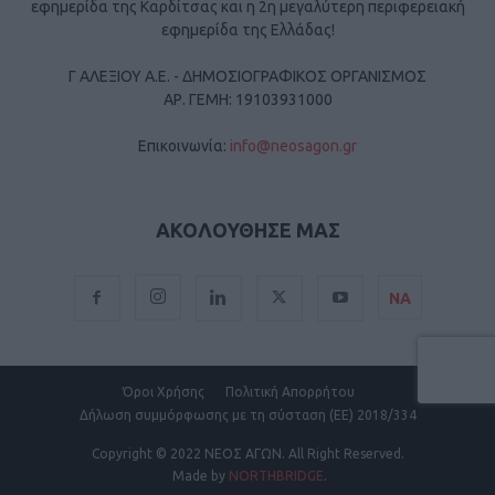
εφημερίδα της Καρδίτσας και η 2η μεγαλύτερη περιφερειακή
εφημερίδα της Ελλάδας!
Γ ΑΛΕΞΙΟΥ Α.Ε. - ΔΗΜΟΣΙΟΓΡΑΦΙΚΟΣ ΟΡΓΑΝΙΣΜΟΣ
ΑΡ. ΓΕΜΗ: 19103931000
Επικοινωνία:
info@neosagon.gr
ΑΚΟΛΟΥΘΗΣΕ ΜΑΣ
ΝΑ
Όροι Χρήσης
Πολιτική Απορρήτου
Δήλωση συμμόρφωσης με τη σύσταση (ΕΕ) 2018/334
Copyright
© 2022 ΝΕΟΣ ΑΓΩΝ.
All Right Reserved.
Made by
NORTHBRIDGE
.