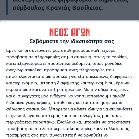
σύμβουλος Κρανιάς Βασίλειος.
Τελευταίες Ειδήσεις Σήμερα
Σεβόμαστε την ιδιωτικότητά σας
Ακολούθησε την εφημερίδα ΝΕΟΣ
Εμείς και οι συνεργάτες μας αποθηκεύουμε και/ή έχουμε
ΑΓΩΝ στο Google News!
πρόσβαση σε πληροφορίες σε μια συσκευή, όπως τα cookies,
και επεξεργαζόμαστε προσωπικά δεδομένα, όπως μοναδικοί
Όλες οι εξελίξεις στην περιοχή της
αναγνωριστικοί και προσαρμοσμένες πληροφορίες που
Καρδίτσας και ευρύτερα της Θεσσαλίας
αποστέλλονται από μια συσκευή για εξατομικευμένες διαφημίσεις
και περιεχόμενο, μέτρηση διαφήμισης και περιεχομένου, έρευνα
ακροατηρίου και ανάπτυξη υπηρεσιών.
Με την άδειά σας, εμείς
ΠΡΟΗΓΟΥΜΕΝΟ ΑΡΘΡΟ
ΕΠΟΜΕΝΟ ΑΡΘΡΟ
και οι συνεργάτες μας ενδέχεται να χρησιμοποιήσουμε ακριβή
Διάθεση 1 εκ. ευρώ για την
Αρχίζει η πληρωμή των
δεδομένα γεωγραφικής τοποθεσίας και ταυτοποίησης μέσω
αποκατάσταση οδικών
προκαταβολών
σάρωσης συσκευών. Μπορείτε να κάνετε κλικ για να συναινέσετε
τμημάτων στην Π.Ε
αποζημίωσης για τον «Ιανό»
στην επεξεργασία από εμάς και τους συνεργάτες μας όπως
Καρδίτσας από την
στις αγροτικές
περιγράφεται παραπάνω. Εναλλακτικά, μπορείτε να αποκτήσετε
Περιφέρεια
εκμεταλλεύσεις του Ν.
πρόσβαση σε πιο λεπτομερείς πληροφορίες και να αλλάξετε τις
Καρδίτσας
προτιμήσεις σας πριν συναινέσετε ή να αρνηθείτε να