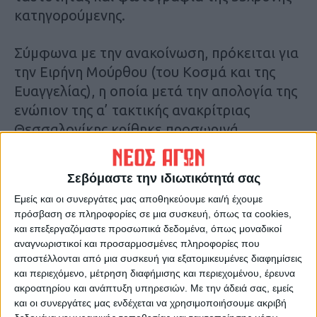
κατηγορούμενης.
Σύμφωνα με την ανακοίνωση, πρόκειται για
την Ειρήνη Μούρθου (του Κοσμά και της
Ευαγγελίας), η οποία μετά την απολογία της
ενώπιον της α’ τακτικής ανακρίτριας
Θεσσαλονίκης κρίθηκε προσωρινά
κρατούμενη.
Σεβόμαστε την ιδιωτικότητά σας
Η κατηγορούμενη -απολογούμενη-
Εμείς και οι συνεργάτες μας αποθηκεύουμε και/ή έχουμε
αρνήθηκε τις βαρύτατες πράξεις που της
πρόσβαση σε πληροφορίες σε μια συσκευή, όπως τα cookies,
αποδίδει το κατηγορητήριο και συνδέονται
και επεξεργαζόμαστε προσωπικά δεδομένα, όπως μοναδικοί
με ασελγείς πράξεις, αποδεχόμενη μόνο την
αναγνωριστικοί και προσαρμοσμένες πληροφορίες που
αποστέλλονται από μια συσκευή για εξατομικευμένες διαφημίσεις
προμήθεια ναρκωτικών, την οποία απέδωσε
και περιεχόμενο, μέτρηση διαφήμισης και περιεχομένου, έρευνα
στην τοξικοεξάρτησή της, ενώ υπέβαλε
ακροατηρίου και ανάπτυξη υπηρεσιών.
Με την άδειά σας, εμείς
αίτημα διενέργειας ψυχιατρικής
και οι συνεργάτες μας ενδέχεται να χρησιμοποιήσουμε ακριβή