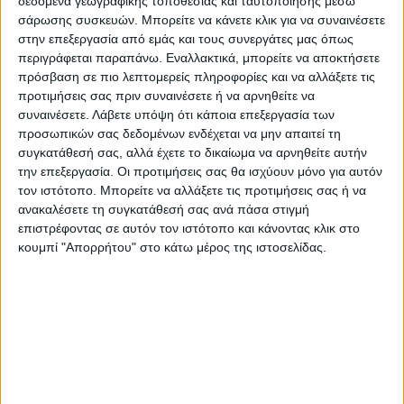
πραγματογνωμοσύνης.
δεδομένα γεωγραφικής τοποθεσίας και ταυτοποίησης μέσω
σάρωσης συσκευών. Μπορείτε να κάνετε κλικ για να συναινέσετε
στην επεξεργασία από εμάς και τους συνεργάτες μας όπως
«Δεν υπήρξε ερωτική έλξη για την 10χρονη,
περιγράφεται παραπάνω. Εναλλακτικά, μπορείτε να αποκτήσετε
σε καμία περίπτωση για ανήλικα παιδιά.
πρόσβαση σε πιο λεπτομερείς πληροφορίες και να αλλάξετε τις
προτιμήσεις σας πριν συναινέσετε ή να αρνηθείτε να
Επιλέγω ερωτικούς συντρόφους
συναινέσετε.
Λάβετε υπόψη ότι κάποια επεξεργασία των
μεγαλύτερους σε ηλικία από εμένα. Έτσι
προσωπικών σας δεδομένων ενδέχεται να μην απαιτεί τη
όπως την πήρα, έτσι θα την παρέδιδα.
συγκατάθεσή σας, αλλά έχετε το δικαίωμα να αρνηθείτε αυτήν
Ήμουν θολωμένη (βλέποντας ειδήσεις), σε
την επεξεργασία. Οι προτιμήσεις σας θα ισχύουν μόνο για αυτόν
τον ιστότοπο. Μπορείτε να αλλάξετε τις προτιμήσεις σας ή να
μια κατάσταση που δεν μπορούσα να
ανακαλέσετε τη συγκατάθεσή σας ανά πάσα στιγμή
αντιμετωπίσω. Κατέστρεψα τον φορητό
επιστρέφοντας σε αυτόν τον ιστότοπο και κάνοντας κλικ στο
υπολογιστή στην Κατερίνη όταν διάβασα
κουμπί "Απορρήτου" στο κάτω μέρος της ιστοσελίδας.
ότι η ΕΛ.ΑΣ. βρίσκεται κοντά στη σύλληψή
μου, πανικόβλητη για να μην εντοπιστώ»,
είπε απολογούμενη η 33χρονη, σύμφωνα με
τον δικηγόρο της.
Τελευταίες Ειδήσεις Σήμερα