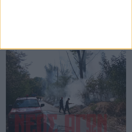
το Μορφοβούνι, έσπευσε η Πυροσβεστική
(ΦΩΤΟ)
ΚΑΡΔΙΤΣΑ