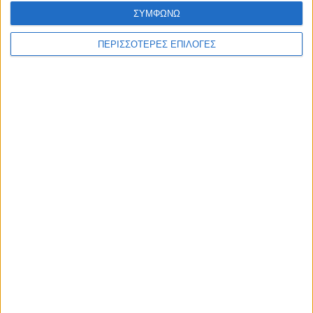
ΣΥΜΦΩΝΩ
ΠΕΡΙΣΣΟΤΕΡΕΣ ΕΠΙΛΟΓΕΣ
ΕΛΛΑΔΑ
Σύγκρουση ελικοπτέρων στην Ψάθα:
Νεκροί ένας Έλληνας και ένας Ρουμάνος,
δύο διασωθέντες