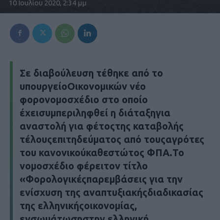
10 Ιουλίου 2020, 2:34 μμ
Σε διαβούλευση τέθηκε από το
υπουργείοΟικονομικών νέο
φορονομοσχέδιο στο οποίο
έχεισυμπεριληφθεί η διάταξηγια
αναστολή για φέτοςτης καταβολής
τέλουςεπιτηδεύματος από τουςαγρότες
του κανονικούκαθεστώτος ΦΠΑ.Το
νομοσχέδιο φέρειτον τίτλο
«Φορολογικέςπαρεμβάσεις για την
ενίσχυση της αναπτυξιακήςδιαδικασίας
της ελληνικήςοικονομίας,
ενσωμάτωσηστην ελληνική