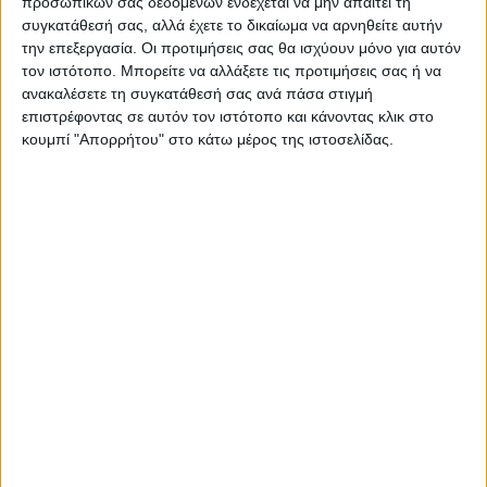
προσωπικών σας δεδομένων ενδέχεται να μην απαιτεί τη
συγκατάθεσή σας, αλλά έχετε το δικαίωμα να αρνηθείτε αυτήν
Η Αρχαιότερη Καθημερινή Πρωινή Εφημερίδα της Καρδίτσας
την επεξεργασία. Οι προτιμήσεις σας θα ισχύουν μόνο για αυτόν
τον ιστότοπο. Μπορείτε να αλλάξετε τις προτιμήσεις σας ή να
ανακαλέσετε τη συγκατάθεσή σας ανά πάσα στιγμή
επιστρέφοντας σε αυτόν τον ιστότοπο και κάνοντας κλικ στο
κουμπί "Απορρήτου" στο κάτω μέρος της ιστοσελίδας.
ΠΑΡΟΜΟΙΑ ΑΡΘΡΑ