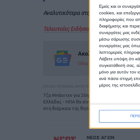
Εμείς και οι συνεργ
Αναλυτικότερα στην έντυπη έκδοση το
cookies, και επεξε
πληροφορίες που απο
διαφήμισης και περι
Τελευταίες Ειδήσεις Σήμερα
συνεργάτες μας ενδέ
μέσω σάρωσης συσκευ
συνεργάτες μας όπω
λεπτομερείς πληροφορ
Ακολούθησε την εφημε
Λάβετε υπόψη ότι κά
Όλες οι εξελίξεις στην περι
συγκατάθεσή σας, αλ
μόνο για αυτόν τον 
ανά πάσα στιγμή επι
μέρος της ιστοσελίδα
ΠΡΟΗΓΟΥΜΕΝΟ ΑΡΘΡΟ
Τζο Μπάιντεν για 25η Μαρτίου: Η σχέση
Ελλάδας - ΗΠΑ θα είναι στενότερη από ποτέ,
στη διάρκεια της θητείας μου
ΠΕΡΙ
ΝΕΟΣ ΑΓΩΝ