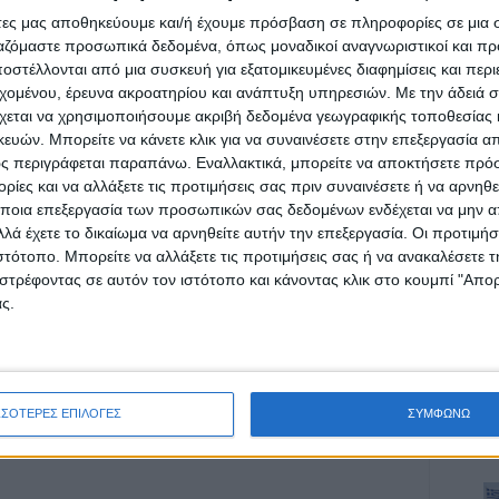
άτες μας αποθηκεύουμε και/ή έχουμε πρόσβαση σε πληροφορίες σε μια
υ Νέου Αγώνα
ργαζόμαστε προσωπικά δεδομένα, όπως μοναδικοί αναγνωριστικοί και 
στέλλονται από μια συσκευή για εξατομικευμένες διαφημίσεις και περ
εχομένου, έρευνα ακροατηρίου και ανάπτυξη υπηρεσιών.
Με την άδειά σα
χεται να χρησιμοποιήσουμε ακριβή δεδομένα γεωγραφικής τοποθεσίας 
ών. Μπορείτε να κάνετε κλικ για να συναινέσετε στην επεξεργασία απ
ς περιγράφεται παραπάνω. Εναλλακτικά, μπορείτε να αποκτήσετε πρό
ίες και να αλλάξετε τις προτιμήσεις σας πριν συναινέσετε ή να αρνηθεί
ρίδα ΝΕΟΣ ΑΓΩΝ στο Google News!
ποια επεξεργασία των προσωπικών σας δεδομένων ενδέχεται να μην απ
οχή της Καρδίτσας και ευρύτερα της Θεσσαλίας
λά έχετε το δικαίωμα να αρνηθείτε αυτήν την επεξεργασία. Οι προτιμήσ
ιστότοπο. Μπορείτε να αλλάξετε τις προτιμήσεις σας ή να ανακαλέσετε
στρέφοντας σε αυτόν τον ιστότοπο και κάνοντας κλικ στο κουμπί "Απ
ς.
ΕΠΟΜΕΝΟ ΑΡΘΡΟ
Γιόρτασε με "χρυσό" βαθμό κόντρα στην
Ισπανία η εθνική μας ομάδα (1-1)
ΣΣΟΤΕΡΕΣ ΕΠΙΛΟΓΕΣ
ΣΥΜΦΩΝΩ