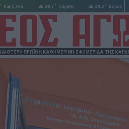
C
C
C
Καρδίτσα
29.7
Λάρισα
30.5
Βόλος
ΧΑΙΟΤΕΡΗ ΠΡΩΪΝΗ ΚΑΘΗΜΕΡΙΝΗ ΕΦΗΜΕΡΙΔΑ ΤΗΣ ΚΑΡΔ
ΝΕΟΣ
ΑΓΩΝ