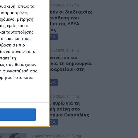
8 Αυγούστου 2026, 9:42 πμ
 συσκευή, όπως τα
Προχωρούν οι διαδικασίες
προσαρμοσμένες
για την ανάθεση του
ιεχόμενο, μέτρηση
masterplan της ΔΕΥΑ
ς, εμείς και οι
Καρδίτσας
και ταυτοποίησης
ΚΑΡΔΙΤΣΑ
ό εμάς και τους
σβαση σε πιο
8 Αυγούστου 2026, 9:41 πμ
τε να συναινέσετε.
Δωρεά ακινήτου και
αιτεί τη
μελέτης για τη δημιουργία
εις σας θα ισχύουν
«Κειμηλιοαρχείου» στη
 τη συγκατάθεσή σας
Ρεντίνα
ορρήτου" στο κάτω
ΚΑΡΔΙΤΣΑ
8 Αυγούστου 2026, 9:40 πμ
2,3 εκατ. ευρώ για τη
φοιτητική στέγη στο
Πανεπιστήμιο Θεσσαλίας
ΚΑΡΔΙΤΣΑ
7 Αυγούστου 2026, 10:52 πμ