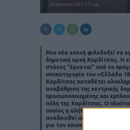
25 Μαρτίου 2021, 1:37 μμ
Μια νέα εποχή φιλοδοξεί να ε
δημοτική αρχή Καρδίτσας. Η ευ
στόχος “έρχεται” από το πρόγ
υποκατηγορία του «Ελλάδα 18
Καρδίτσας καταθέτει ολοκλη
αναβάθμιση της κεντρικής δομή
προσωποποιημένης και εμπλου
πόλη της Καρδίτσας. Ο πλούτ
οποίος η αλήθεια είναι ότι δεν
αναδειχθεί ώστε να αποτελέσε
για τον επισκέπτη αλλά και γν