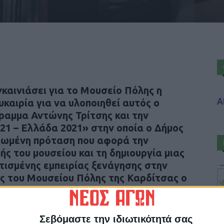
γκαινιάσει για το Μουσείο Πόλης η
Α
καιρία για να υλοποιηθεί αυτός ο
ραμμα Αντώνης Τρίτσης και την
21 – Ελλάδα 2021» στην οποία ο Δήμος
ρωμένη πρόταση που αφορά την
ς του μουσείου και τη δημιουργία μιας
τισμένης εμπειρίας ξενάγησης στην
ος του Μουσείου Πόλης της Καρδίτσας ο
 έχει αξιοποιηθεί στο μέγιστο βαθμό, θα
ι τον πυρήνα μιας μοναδικής εμπειρίας
ώσης για τους ντόπιους.
Σεβόμαστε την ιδιωτικότητά σας