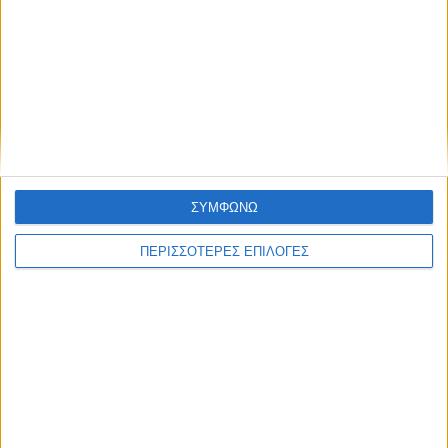
ΑΑΔΕ: Έκτακτη οικονομική ενίσχυση για
αγορά λιπασμάτων
ΣΥΜΦΩΝΩ
ΠΕΡΙΣΣΟΤΕΡΕΣ ΕΠΙΛΟΓΕΣ
ΕΛΛΑΔΑ