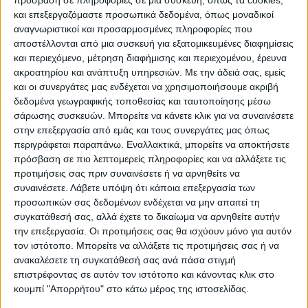
πρόσβαση σε πληροφορίες σε μια συσκευή, όπως τα cookies,
ψέματα
και επεξεργαζόμαστε προσωπικά δεδομένα, όπως μοναδικοί
αναγνωριστικοί και προσαρμοσμένες πληροφορίες που
Μετά την ομιλία του υπουργού Κλιματικής
αποστέλλονται από μια συσκευή για εξατομικευμένες διαφημίσεις
και περιεχόμενο, μέτρηση διαφήμισης και περιεχομένου, έρευνα
Κρίσης και Πολιτικής Προστασίας, ο
ακροατηρίου και ανάπτυξη υπηρεσιών.
Με την άδειά σας, εμείς
πρόεδρος του ΣΥΡΙΖΑ πήρε τον λόγο και
και οι συνεργάτες μας ενδέχεται να χρησιμοποιήσουμε ακριβή
ζήτησε από τον κ. Στυλιανίδη να δώσει
δεδομένα γεωγραφικής τοποθεσίας και ταυτοποίησης μέσω
σάρωσης συσκευών. Μπορείτε να κάνετε κλικ για να συναινέσετε
εξηγήσεις για τα προβλήματα που
στην επεξεργασία από εμάς και τους συνεργάτες μας όπως
προκάλεσε η «Ελπίδα» στην Αττική. «Είστε
περιγράφεται παραπάνω. Εναλλακτικά, μπορείτε να αποκτήσετε
υπουργός κυβερνήσεως της ΝΔ και
πρόσβαση σε πιο λεπτομερείς πληροφορίες και να αλλάξετε τις
οφείλετε να δώσετε απαντήσεις» είπε.
προτιμήσεις σας πριν συναινέσετε ή να αρνηθείτε να
συναινέσετε.
Λάβετε υπόψη ότι κάποια επεξεργασία των
προσωπικών σας δεδομένων ενδέχεται να μην απαιτεί τη
«Δεν κατάλαβα να μας υποδείξατε κάπου να
συγκατάθεσή σας, αλλά έχετε το δικαίωμα να αρνηθείτε αυτήν
κάνατε λάθος. Πού κάνατε λάθος; Γιατί
την επεξεργασία. Οι προτιμήσεις σας θα ισχύουν μόνο για αυτόν
τον ιστότοπο. Μπορείτε να αλλάξετε τις προτιμήσεις σας ή να
ζητήσατε συγγνώμη;» είπε σε έντονο ύφος ο
ανακαλέσετε τη συγκατάθεσή σας ανά πάσα στιγμή
κ. Τσίπρας.
επιστρέφοντας σε αυτόν τον ιστότοπο και κάνοντας κλικ στο
κουμπί "Απορρήτου" στο κάτω μέρος της ιστοσελίδας.
«Δεν έκλεισε μόνο η Αττική Οδός. Έκλεισαν