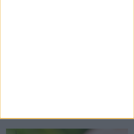
7 Αυγούστου 2026, 10:52 πμ
Θετικό το εμπορικό ισοζύγιο στη
Θεσσαλία, με την Καρδίτσα όμως ουραγό
στις εξαγωγές (πίνακες)
ΚΑΡΔΙΤΣΑ