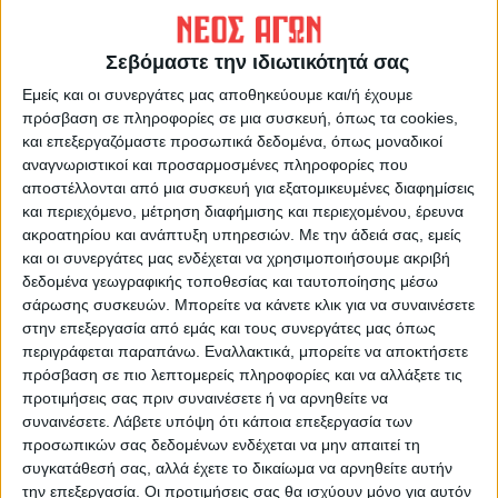
Σεβόμαστε την ιδιωτικότητά σας
Εμείς και οι συνεργάτες μας αποθηκεύουμε και/ή έχουμε
πρόσβαση σε πληροφορίες σε μια συσκευή, όπως τα cookies,
και επεξεργαζόμαστε προσωπικά δεδομένα, όπως μοναδικοί
ΝΕΟΣ ΑΓΩΝ
αναγνωριστικοί και προσαρμοσμένες πληροφορίες που
αποστέλλονται από μια συσκευή για εξατομικευμένες διαφημίσεις
https://neosagon.gr
και περιεχόμενο, μέτρηση διαφήμισης και περιεχομένου, έρευνα
Η Αρχαιότερη Καθημερινή Πρωινή Εφημερίδα της Καρδίτσας
ακροατηρίου και ανάπτυξη υπηρεσιών.
Με την άδειά σας, εμείς
και οι συνεργάτες μας ενδέχεται να χρησιμοποιήσουμε ακριβή
δεδομένα γεωγραφικής τοποθεσίας και ταυτοποίησης μέσω
σάρωσης συσκευών. Μπορείτε να κάνετε κλικ για να συναινέσετε
στην επεξεργασία από εμάς και τους συνεργάτες μας όπως
περιγράφεται παραπάνω. Εναλλακτικά, μπορείτε να αποκτήσετε
ΠΑΡΟΜΟΙΑ ΑΡΘΡΑ
πρόσβαση σε πιο λεπτομερείς πληροφορίες και να αλλάξετε τις
προτιμήσεις σας πριν συναινέσετε ή να αρνηθείτε να
συναινέσετε.
Λάβετε υπόψη ότι κάποια επεξεργασία των
προσωπικών σας δεδομένων ενδέχεται να μην απαιτεί τη
συγκατάθεσή σας, αλλά έχετε το δικαίωμα να αρνηθείτε αυτήν
την επεξεργασία. Οι προτιμήσεις σας θα ισχύουν μόνο για αυτόν