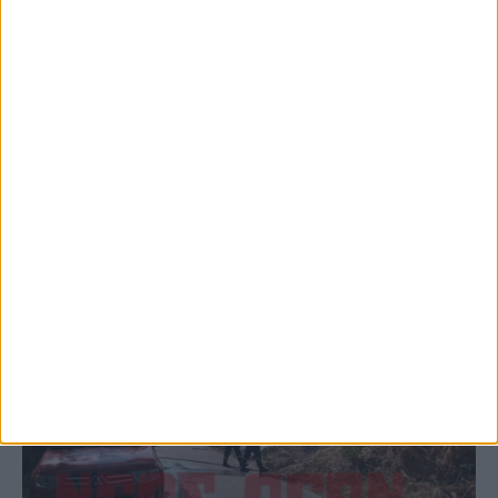
Παρανάλωμα του πυρός έγινε ΙΧ έξω από
το Μορφοβούνι, έσπευσε η Πυροσβεστική
(ΦΩΤΟ)
ΚΑΡΔΙΤΣΑ