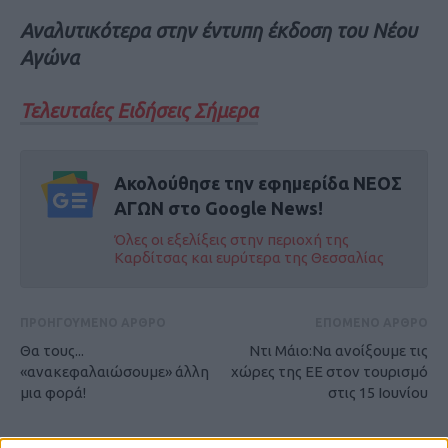
Αναλυτικότερα στην έντυπη έκδοση του Νέου
Αγώνα
Τελευταίες Ειδήσεις Σήμερα
Ακολούθησε την εφημερίδα ΝΕΟΣ
ΑΓΩΝ στο Google News!
Όλες οι εξελίξεις στην περιοχή της
Καρδίτσας και ευρύτερα της Θεσσαλίας
ΠΡΟΗΓΟΥΜΕΝΟ ΑΡΘΡΟ
ΕΠΟΜΕΝΟ ΑΡΘΡΟ
Θα τους...
Ντι Μάιο:Να ανοίξουμε τις
«ανακεφαλαιώσουμε» άλλη
χώρες της ΕΕ στον τουρισμό
μια φορά!
στις 15 Ιουνίου