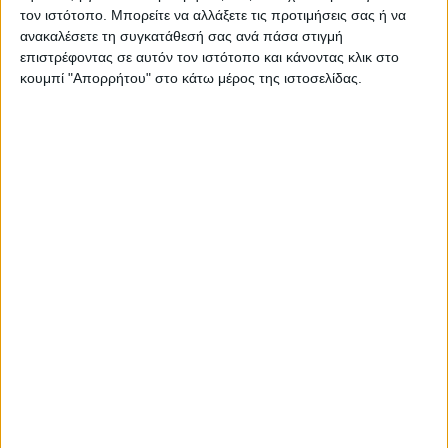
τον ιστότοπο. Μπορείτε να αλλάξετε τις προτιμήσεις σας ή να
ανακαλέσετε τη συγκατάθεσή σας ανά πάσα στιγμή
επιστρέφοντας σε αυτόν τον ιστότοπο και κάνοντας κλικ στο
κουμπί "Απορρήτου" στο κάτω μέρος της ιστοσελίδας.
ΚΑΡΔΙΤΣΑ
Κρούσμα του ιού του Δυτικού Νείλου στην
Κυψέλη του Δήμου Σοφάδων - έκτακτοι
ψεκασμοί