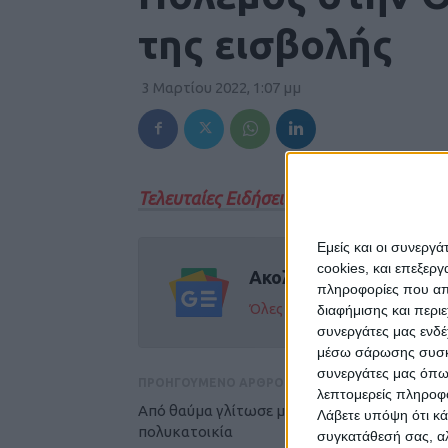
της εισβολής
3 Μαρτίου 2022, 1:07 μμ
Τελευταίες Ειδήσεις Σήμερα
Εμείς και οι συνεργ
cookies, και επεξε
Ακολούθησε την εφημε
πληροφορίες που απο
Όλες οι εξελίξεις στην περι
διαφήμισης και περι
συνεργάτες μας ενδέ
μέσω σάρωσης συσκευ
συνεργάτες μας όπω
ΠΡΟΗΓΟΥΜΕΝΟ ΑΡΘΡΟ
λεπτομερείς πληροφορ
Από θαύμα γλίτωσε μία ολόκληρη
Λάβετε υπόψη ότι κά
πολυκατοικία
συγκατάθεσή σας, αλ