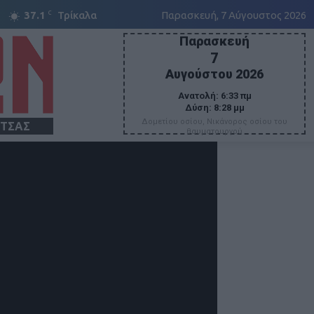
C
37.1
Τρίκαλα
Παρασκευή, 7 Αύγουστος 2026
Παρασκευή
7
Αυγούστου 2026
Ανατολή:
6:33 πμ
Δύση:
8:28 μμ
Δομετίου οσίου, Νικάνορος οσίου του
ΙΤΣΑΣ
θαυματουργού