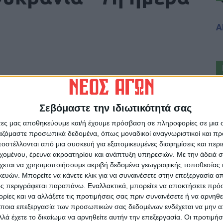
Α
Σεβόμαστε την ιδιωτικότητά σας
άτες μας αποθηκεύουμε και/ή έχουμε πρόσβαση σε πληροφορίες σε μια
ργαζόμαστε προσωπικά δεδομένα, όπως μοναδικοί αναγνωριστικοί και 
ρίδα ΝΕΟΣ ΑΓΩΝ στο Google News!
στέλλονται από μια συσκευή για εξατομικευμένες διαφημίσεις και περ
οχή της Καρδίτσας και ευρύτερα της Θεσσαλίας
εχομένου, έρευνα ακροατηρίου και ανάπτυξη υπηρεσιών.
Με την άδειά σα
χεται να χρησιμοποιήσουμε ακριβή δεδομένα γεωγραφικής τοποθεσίας 
ών. Μπορείτε να κάνετε κλικ για να συναινέσετε στην επεξεργασία απ
ς περιγράφεται παραπάνω. Εναλλακτικά, μπορείτε να αποκτήσετε πρό
ΕΠΟΜΕΝΟ ΑΡΘΡΟ
ίες και να αλλάξετε τις προτιμήσεις σας πριν συναινέσετε ή να αρνηθεί
Φονικό στην Ανδραβίδα: Τι δείχνουν οι έρευνες
ποια επεξεργασία των προσωπικών σας δεδομένων ενδέχεται να μην απ
- Έχει άλλοθι ο πρώην σύζυγος
λά έχετε το δικαίωμα να αρνηθείτε αυτήν την επεξεργασία. Οι προτιμήσ