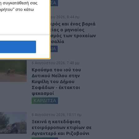
ΚΑΡΔΙΤΣΑ
 τη συγκατάθεσή σας
ορρήτου" στο κάτω
7 Αυγούστου 2026, 8:44 πμ
Ένας νεκρός και ένας βαριά
τραυματίας ο μηνιαίος
απολογισμός των τροχαίων
στη Θεσσαλία
ΘΕΣΣΑΛΙΑ
6 Αυγούστου 2026, 7:48 μμ
Κρούσμα του ιού του
Δυτικού Νείλου στην
Κυψέλη του Δήμου
Σοφάδων - έκτακτοι
ψεκασμοί
ΚΑΡΔΙΤΣΑ
6 Αυγούστου 2026, 10:11 πμ
Ξεκινά η κατεδάφιση
ετοιμόρροπων κτιρίων σε
Αγναντερό και Ριζοβούνι