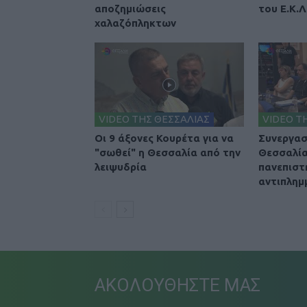
αποζημιώσεις
του Ε.Κ.Λ
χαλαζόπληκτων
VIDEO ΤΗΣ ΘΕΣΣΑΛΙΑΣ
VIDEO Τ
Οι 9 άξονες Κουρέτα για να
Συνεργασ
"σωθεί" η Θεσσαλία από την
Θεσσαλία
λειψυδρία
πανεπιστή
αντιπλημ
ΑΚΟΛΟΥΘΗΣΤΕ ΜΑΣ