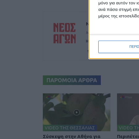
μόνο για αυτόν τον 
ανά πάσα στιγμή επι
μέρος της ιστοσελίδα
ΝΕΟΣ ΑΓΩΝ
https://neosagon.gr
Η Αρχαιότερη Καθημερινή Πρω
ΠΕΡΙ
ΠΑΡΟΜΟΙΑ ΑΡΘΡΑ
VIDEO ΤΗΣ ΘΕΣΣΑΛΙΑΣ
VIDEO Τ
Σύσκεψη στην Αθήνα για
Περιπέτε