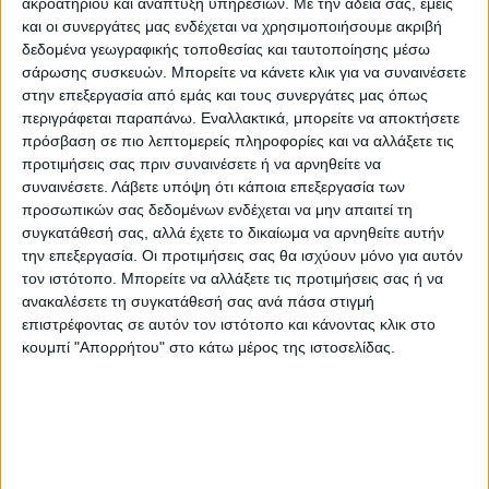
ακροατηρίου και ανάπτυξη υπηρεσιών.
Με την άδειά σας, εμείς
αντιπεριφερειάρχη Βασίλη Τσιάκο,
και οι συνεργάτες μας ενδέχεται να χρησιμοποιήσουμε ακριβή
παρακολουθούμε ότι για το μείζον αυτό
δεδομένα γεωγραφικής τοποθεσίας και ταυτοποίησης μέσω
θέμα που αφορά την πνευματική και
σάρωσης συσκευών. Μπορείτε να κάνετε κλικ για να συναινέσετε
ακαδημαϊκή υποβάθμιση της Καρδίτσας,
στην επεξεργασία από εμάς και τους συνεργάτες μας όπως
περιγράφεται παραπάνω. Εναλλακτικά, μπορείτε να αποκτήσετε
τηρείται σιγή ιχθύος..
πρόσβαση σε πιο λεπτομερείς πληροφορίες και να αλλάξετε τις
προτιμήσεις σας πριν συναινέσετε ή να αρνηθείτε να
Είμαστε άραγε ικανοποιημένοι από την
συναινέσετε.
Λάβετε υπόψη ότι κάποια επεξεργασία των
κατανομή ή… άλλα λέμε στη σύσκεψη
προσωπικών σας δεδομένων ενδέχεται να μην απαιτεί τη
συγκατάθεσή σας, αλλά έχετε το δικαίωμα να αρνηθείτε αυτήν
φορέων και άλλα δεσμευόμαστε ενώπιόν
την επεξεργασία. Οι προτιμήσεις σας θα ισχύουν μόνο για αυτόν
τους και άλλα πράττουμε;
τον ιστότοπο. Μπορείτε να αλλάξετε τις προτιμήσεις σας ή να
ανακαλέσετε τη συγκατάθεσή σας ανά πάσα στιγμή
επιστρέφοντας σε αυτόν τον ιστότοπο και κάνοντας κλικ στο
«ΝΕΟΣ ΑΓΩΝ»
κουμπί "Απορρήτου" στο κάτω μέρος της ιστοσελίδας.