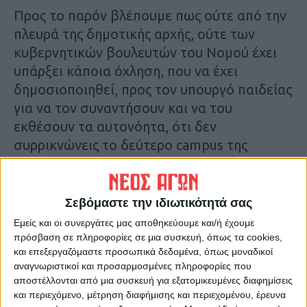
Προς το παρόν βλέπουμε πως ούτε από την
πλευρά της δημοτικής αρχής, ούτε των
κυβερνητικών βουλευτών του Νομού έχει
υπάρξει κάποια όχληση, που να έχει
δημοσιοποιηθεί, προς τον υπουργό παιδείας
για να τον συναντήσουν και να του
εκθέσουν τα αυτονόητα, ότι δεν
συρρικνώνεις το δεύτερο campus της
Θεσσαλίας και κεντρικής Ελλάδας, ούτε
μεταφέρεις σχολές από τη μία πόλη στην
άλλη (περίπτωση τμήματος
Σεβόμαστε την ιδιωτικότητά σας
Διατροφολογίας) επειδή πρόλαβαν οι
Εμείς και οι συνεργάτες μας αποθηκεύουμε και/ή έχουμε
Τρικαλινοί και σε συνάντησαν πριν τη
πρόσβαση σε πληροφορίες σε μια συσκευή, όπως τα cookies,
και επεξεργαζόμαστε προσωπικά δεδομένα, όπως μοναδικοί
διαβούλευση και ασκήθηκαν πιέσεις πέρα
αναγνωριστικοί και προσαρμοσμένες πληροφορίες που
από το δήμαρχο και από τους εκεί
αποστέλλονται από μια συσκευή για εξατομικευμένες διαφημίσεις
κυβερνητικούς βουλευτές. Με εξαίρεση τον
και περιεχόμενο, μέτρηση διαφήμισης και περιεχομένου, έρευνα