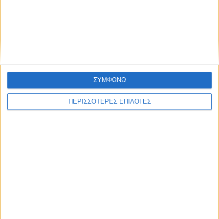
ΚΑΡΔΙΤΣΑ
Άρχισε η ιερακοθηρία στο Παυσίλυπο για
τα κορακοειδή (ΒΙΝΤΕΟ)
ΣΥΜΦΩΝΩ
ΠΕΡΙΣΣΟΤΕΡΕΣ ΕΠΙΛΟΓΕΣ