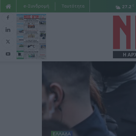
e-Συνδρομή
Ταυτότητα
C
27.2
Η ΑΡ
ΕΛΛΑΔΑ