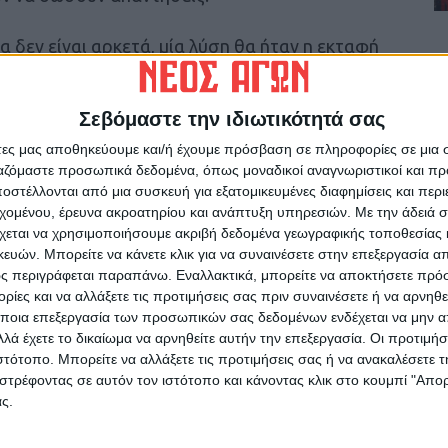
α δεν είναι αρκετά, μία λύση θα ήταν η εκταφή
α μπορούσε να ληφθεί δείγμα από τα οστά,
ολισμός σε οποιαδήποτε ουσία, με αποτέλεσμα
Σεβόμαστε την ιδιωτικότητά σας
ηγήθηκε να είναι δυνατό να εντοπιστεί.
άτες μας αποθηκεύουμε και/ή έχουμε πρόσβαση σε πληροφορίες σε μια
ργαζόμαστε προσωπικά δεδομένα, όπως μοναδικοί αναγνωριστικοί και 
 έχουν εντοπιστεί κοινά ευρήματα στον
στέλλονται από μια συσκευή για εξατομικευμένες διαφημίσεις και περ
της Ίριδας.
εχομένου, έρευνα ακροατηρίου και ανάπτυξη υπηρεσιών.
Με την άδειά σα
χεται να χρησιμοποιήσουμε ακριβή δεδομένα γεωγραφικής τοποθεσίας 
αλονίκη
ών. Μπορείτε να κάνετε κλικ για να συναινέσετε στην επεξεργασία απ
 πάλι ο ρόλος του υπερσύγχρονου εργαστηρίου
ς περιγράφεται παραπάνω. Εναλλακτικά, μπορείτε να αποκτήσετε πρό
ίες και να αλλάξετε τις προτιμήσεις σας πριν συναινέσετε ή να αρνηθεί
καθηγητή Ιατροδικαστικής και Τοξικολογίας κ.
ποια επεξεργασία των προσωπικών σας δεδομένων ενδέχεται να μην απ
λά έχετε το δικαίωμα να αρνηθείτε αυτήν την επεξεργασία. Οι προτιμήσ
ιστότοπο. Μπορείτε να αλλάξετε τις προτιμήσεις σας ή να ανακαλέσετε
νώση του ιατρικού φακέλου της Τζωρτζίνας
στρέφοντας σε αυτόν τον ιστότοπο και κάνοντας κλικ στο κουμπί "Απ
ων, ένα από τα φάρμακα που λάμβανε η 9χρονη
ς.
ης χορηγήθηκε , δημιούργησε μεγαλύτερη