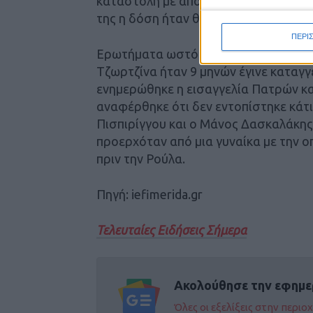
καταστολή με αποτέλεσμα να είναι 10
της η δόση ήταν θανατηφόρα-.
ΠΕΡΙ
Ερωτήματα ωστόσο προκαλεί το γεγον
Τζωρτζίνα ήταν 9 μηνών έγινε καταγγε
ενημερώθηκε η εισαγγελία Πατρών και
αναφέρθηκε ότι δεν εντοπίστηκε κάτι
Πισπιρίγγου και ο Μάνος Δασκαλάκης,
προερχόταν από μια γυναίκα με την 
πριν την Ρούλα.
Πηγή: iefimerida.gr
Τελευταίες Ειδήσεις Σήμερα
Ακολούθησε την εφημε
Όλες οι εξελίξεις στην περι