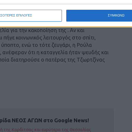
0% φονικό το αποτέλεσμα – αν και από μόνη
ΣΣΟΤΕΡΕΣ ΕΠΙΛΟΓΕΣ
ΣΥΜΦΩΝΩ
ός ότι τον Αύγουστο του 2014 , όταν η
λία για την κακοποίηση της . Αν και
 πήγε κοινωνικός λειτουργός στο σπίτι,
 ύποπτο, ενώ το τότε ζευγάρι, η Ρούλα
 ανέφεραν ότι η καταγγελία ήταν ψευδής και
οποία διατηρούσε ο πατέρας της Τζωρτζίνας
ρίδα ΝΕΟΣ ΑΓΩΝ στο Google News!
οχή της Καρδίτσας και ευρύτερα της Θεσσαλίας