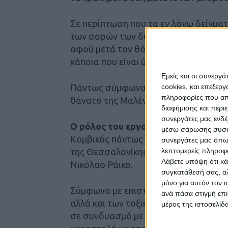
Σε περίπτωση που τα εν λόγω δείγματ
των σορών των δύο παιδιών, καθώς θ
αφού μετά τον θάνατο παύει ο μεταβ
κάποια που είναι ύποπτη και τους χορ
Εμείς και οι συνεργ
cookies, και επεξε
Πάντως σύμφωνα με τις πληροφορίες,
πληροφορίες που απο
θάνατο της Μαλένας και στον θάνατο 
διαφήμισης και περι
συνεργάτες μας ενδέ
Ο ρόλος του εργαστηρίου στη Θεσσ
μέσω σάρωσης συσκευ
Κομβικός πάντως μπορεί να είναι και
συνεργάτες μας όπω
λεπτομερείς πληροφορ
της Θεσσαλονίκης με επικεφαλής τον 
Λάβετε υπόψη ότι κά
Νικόλαο Ράικο.
συγκατάθεσή σας, αλ
μόνο για αυτόν τον 
Σύμφωνα με επιστήμονες που έχουν γ
ανά πάσα στιγμή επι
αλλά και των τοξικολογικών εξετάσε
μέρος της ιστοσελίδα
σε συνδυασμό με την κεταμίνη που τ