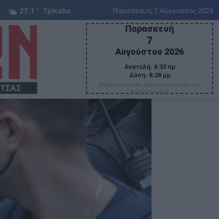
C
27.1
Τρίκαλα
Παρασκευή, 7 Αύγουστος 2026
Παρασκευή
7
Αυγούστου 2026
Ανατολή:
6:33 πμ
Δύση:
8:28 μμ
Δομετίου οσίου, Νικάνορος οσίου του
ΙΤΣΑΣ
θαυματουργού