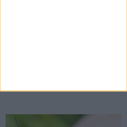
7 Αυγούστου 2026, 10:52 πμ
Θετικό το εμπορικό ισοζύγιο στη
Θεσσαλία, με την Καρδίτσα όμως ουραγό
στις εξαγωγές (πίνακες)
ΚΑΡΔΙΤΣΑ