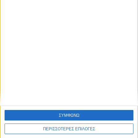
ανάθεση του masterplan της ΔΕΥΑ
Καρδίτσας
ΣΥΜΦΩΝΩ
ΠΕΡΙΣΣΟΤΕΡΕΣ ΕΠΙΛΟΓΕΣ
ΚΑΡΔΙΤΣΑ