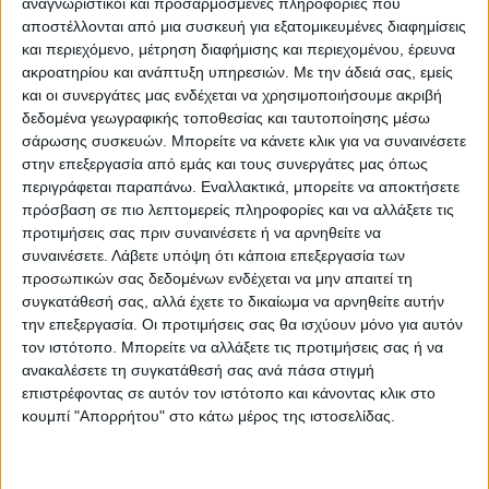
αναγνωριστικοί και προσαρμοσμένες πληροφορίες που
Β)συγκρότημα βοηθητικών χώρων της
αποστέλλονται από μια συσκευή για εξατομικευμένες διαφημίσεις
αίθουσας
και περιεχόμενο, μέτρηση διαφήμισης και περιεχομένου, έρευνα
ακροατηρίου και ανάπτυξη υπηρεσιών.
Με την άδειά σας, εμείς
και οι συνεργάτες μας ενδέχεται να χρησιμοποιήσουμε ακριβή
Περιλαμβάνει χώρους εξυπηρέτησης
δεδομένα γεωγραφικής τοποθεσίας και ταυτοποίησης μέσω
αθλουμένων, προπονητών, διαιτητών και
σάρωσης συσκευών. Μπορείτε να κάνετε κλικ για να συναινέσετε
στην επεξεργασία από εμάς και τους συνεργάτες μας όπως
τοποθετούνται κάτω από το κλίτος των
περιγράφεται παραπάνω. Εναλλακτικά, μπορείτε να αποκτήσετε
σταθερών κερκίδων. Επίσης υπάρχουν Η/Μ
πρόσβαση σε πιο λεπτομερείς πληροφορίες και να αλλάξετε τις
χώροι, ψυχροστάσιο, λεβητοστάσιο,
προτιμήσεις σας πριν συναινέσετε ή να αρνηθείτε να
μετασχηματιστών κλπ. Καθώς και τα
συναινέσετε.
Λάβετε υπόψη ότι κάποια επεξεργασία των
προσωπικών σας δεδομένων ενδέχεται να μην απαιτεί τη
γραφεία της διοίκησης , των
συγκατάθεσή σας, αλλά έχετε το δικαίωμα να αρνηθείτε αυτήν
δημοσιογράφων και VIP για τους οποίους
την επεξεργασία. Οι προτιμήσεις σας θα ισχύουν μόνο για αυτόν
προβλέπεται ανεξάρτητη είσοδος.
τον ιστότοπο. Μπορείτε να αλλάξετε τις προτιμήσεις σας ή να
ανακαλέσετε τη συγκατάθεσή σας ανά πάσα στιγμή
επιστρέφοντας σε αυτόν τον ιστότοπο και κάνοντας κλικ στο
Γ)συγκρότημα χώρων θεατών
κουμπί "Απορρήτου" στο κάτω μέρος της ιστοσελίδας.
Περιλαμβάνει τους χώρους κοινού, είσοδοι