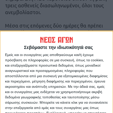
τρεις ασθενείς διασωληνωμένοι, όλοι τους
ανεμβολίαστοι.
Μέσα στις επόμενες δύο ημέρες θα πρέπει
να ανοίξει και η δεύτερη κλινική, καθώς
θεωρείται σχεδόν σίγουρο ότι εξιτήρια δεν
πρόκειται να δοθούν τις επόμενες ώρες. Ο
Σεβόμαστε την ιδιωτικότητά σας
μέσοςόρος παραμονής των ασθενών με
Εμείς και οι συνεργάτες μας αποθηκεύουμε και/ή έχουμε
κορονοϊό στην κλινική είναι τουλάχιστον 10
πρόσβαση σε πληροφορίες σε μια συσκευή, όπως τα cookies,
και επεξεργαζόμαστε προσωπικά δεδομένα, όπως μοναδικοί
ημέρες, εφόσον η κλινική εικόνα του
αναγνωριστικοί και προσαρμοσμένες πληροφορίες που
νοσηλευόμενου δεν παρουσιάσει επιπλοκές.
αποστέλλονται από μια συσκευή για εξατομικευμένες διαφημίσεις
και περιεχόμενο, μέτρηση διαφήμισης και περιεχομένου, έρευνα
Αυτό που ανησυχεί ιδιαίτερα τους γιατρούς
ακροατηρίου και ανάπτυξη υπηρεσιών.
Με την άδειά σας, εμείς
και οι συνεργάτες μας ενδέχεται να χρησιμοποιήσουμε ακριβή
είναι ότι η πλειοψηφία των νέων εισαγωγών
δεδομένα γεωγραφικής τοποθεσίας και ταυτοποίησης μέσω
αφορά σε ασθενείς με κορονοϊό που είναι
σάρωσης συσκευών. Μπορείτε να κάνετε κλικ για να συναινέσετε
ανεμβολίαστοι αφενός και αφετέρου η
στην επεξεργασία από εμάς και τους συνεργάτες μας όπως