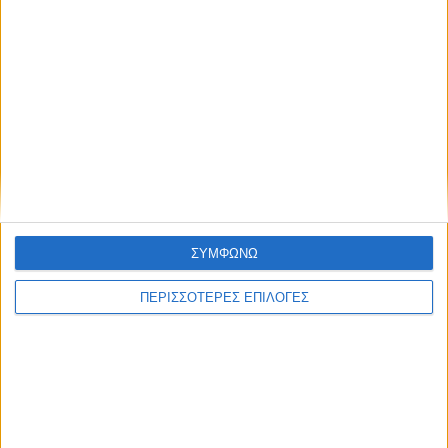
ΣΥΜΦΩΝΩ
ΠΕΡΙΣΣΟΤΕΡΕΣ ΕΠΙΛΟΓΕΣ
ΘΕΣΣΑΛΙΑ
Η φέτα πρώτη στις εξαγωγές στη
Θεσσαλία