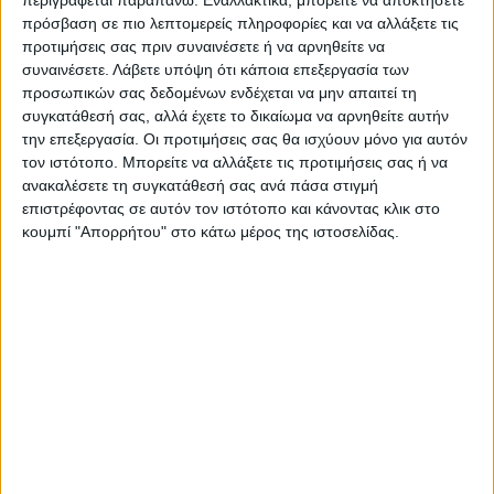
περιγράφεται παραπάνω. Εναλλακτικά, μπορείτε να αποκτήσετε
κλινική τους εικόνα είναι πολύ επιβαρυμένη.
πρόσβαση σε πιο λεπτομερείς πληροφορίες και να αλλάξετε τις
προτιμήσεις σας πριν συναινέσετε ή να αρνηθείτε να
Τελευταίες Ειδήσεις Σήμερα
συναινέσετε.
Λάβετε υπόψη ότι κάποια επεξεργασία των
προσωπικών σας δεδομένων ενδέχεται να μην απαιτεί τη
συγκατάθεσή σας, αλλά έχετε το δικαίωμα να αρνηθείτε αυτήν
την επεξεργασία. Οι προτιμήσεις σας θα ισχύουν μόνο για αυτόν
Ακολούθησε την εφημερίδα ΝΕΟΣ
τον ιστότοπο. Μπορείτε να αλλάξετε τις προτιμήσεις σας ή να
ΑΓΩΝ στο Google News!
ανακαλέσετε τη συγκατάθεσή σας ανά πάσα στιγμή
Όλες οι εξελίξεις στην περιοχή της
επιστρέφοντας σε αυτόν τον ιστότοπο και κάνοντας κλικ στο
Καρδίτσας και ευρύτερα της Θεσσαλίας
κουμπί "Απορρήτου" στο κάτω μέρος της ιστοσελίδας.
ΠΡΟΗΓΟΥΜΕΝΟ ΑΡΘΡΟ
ΕΠΟΜΕΝΟ ΑΡΘΡΟ
Λάρισα: 25χρονη κατηγόρησε
83 Πανέμορφα ιστορικά
ψεύτικα φίλο της ότι
αυτοκίνητα στην Καρδίτσα
ασέλγησε στην κόρη της