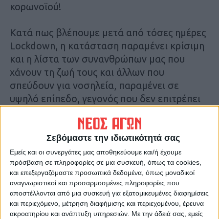
κορωνοϊού!
Κατά πως βλέπουμε μετά από τόσες ημέρες
Lockdown, η κατάσταση παραμένει κρίσιμη
και η λίστα των συνανθρώπων μας που
χάνουν τη ζωή τους και άλλων που
σπεύδουν για νοσηλεία, παραμένει σε
υψηλό επίπεδο, γεγονός που δεν επιτρέπει
συζητήσεις για επάνοδο στους κανονικούς
ρυθμούς της ζωής μας.
Σεβόμαστε την ιδιωτικότητά σας
Ακόμη κι αν έχουμε μια θεαματική βελτίωση
Εμείς και οι συνεργάτες μας αποθηκεύουμε και/ή έχουμε
πρόσβαση σε πληροφορίες σε μια συσκευή, όπως τα cookies,
και αποφασιστεί όπως ειπώθηκε η
και επεξεργαζόμαστε προσωπικά δεδομένα, όπως μοναδικοί
επανέναρξη στο τέλος του ιανουαρίου, θα
αναγνωριστικοί και προσαρμοσμένες πληροφορίες που
χρειαστεί ένα σεβαστό διάστημα για τις
αποστέλλονται από μια συσκευή για εξατομικευμένες διαφημίσεις
ομάδες να βρούν έναν στοιχειώδη
και περιεχόμενο, μέτρηση διαφήμισης και περιεχομένου, έρευνα
ακροατηρίου και ανάπτυξη υπηρεσιών.
Με την άδειά σας, εμείς
βηματισμό για να επανέλθουν στη δράση.