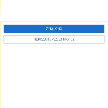
UNCATEGORIZED
Οι Καρδιτσιώτες και η Αναγέννηση
ΣΥΜΦΩΝΩ
ΠΕΡΙΣΣΟΤΕΡΕΣ ΕΠΙΛΟΓΕΣ