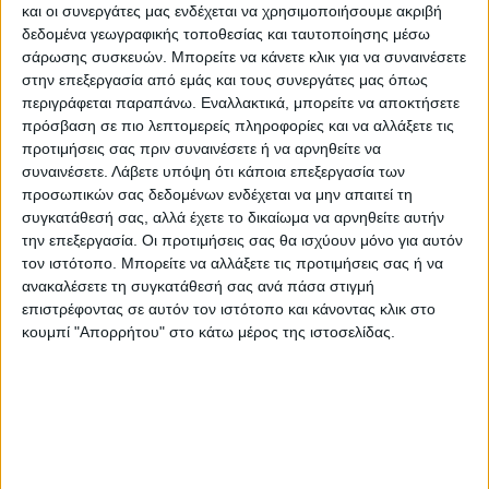
και οι συνεργάτες μας ενδέχεται να χρησιμοποιήσουμε ακριβή
Και ο,τι ισχύει για τις υπόλοιπες ομάδες,
δεδομένα γεωγραφικής τοποθεσίας και ταυτοποίησης μέσω
φυσικά ισχύει και για την Αναγέννηση.
σάρωσης συσκευών. Μπορείτε να κάνετε κλικ για να συναινέσετε
στην επεξεργασία από εμάς και τους συνεργάτες μας όπως
περιγράφεται παραπάνω. Εναλλακτικά, μπορείτε να αποκτήσετε
Το μόνο σίγουρο είναι πως ακόμη κι αν
πρόσβαση σε πιο λεπτομερείς πληροφορίες και να αλλάξετε τις
επαναρχίσει το πρωτάθλημα της Γ’ Εθνικής
προτιμήσεις σας πριν συναινέσετε ή να αρνηθείτε να
Κατηγορίας, θα διεξαχθεί με άλλους όρους
συναινέσετε.
Λάβετε υπόψη ότι κάποια επεξεργασία των
προσωπικών σας δεδομένων ενδέχεται να μην απαιτεί τη
απ’ αυτούς που αρχικά είχαν αποφασιστεί
συγκατάθεσή σας, αλλά έχετε το δικαίωμα να αρνηθείτε αυτήν
και το ποιον θα εξυπηρετήσουν αυτές οι
την επεξεργασία. Οι προτιμήσεις σας θα ισχύουν μόνο για αυτόν
αλλαγές, δεν μπορούμε να το γνωρίζουμε.
τον ιστότοπο. Μπορείτε να αλλάξετε τις προτιμήσεις σας ή να
ανακαλέσετε τη συγκατάθεσή σας ανά πάσα στιγμή
επιστρέφοντας σε αυτόν τον ιστότοπο και κάνοντας κλικ στο
Σ’ αυτό το μακρύ διάστημα απραξίας οι
κουμπί "Απορρήτου" στο κάτω μέρος της ιστοσελίδας.
μόνοι που βολεύτηκαν ήταν οι σύλλογοι που
ήταν έτοιμοι να πετάξουν… “λευκή
πετσέτα” (βλέπε Κοζάνη), ενώ εκείνοι που
είχαν στόχους και προγραμματισμό για
ανοδική πορεία (βλέπε Αναγέννηση) έχουν