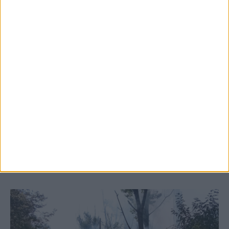
5 Αυγούστου 2026, 6:14 μμ
Παρανάλωμα του πυρός έγινε ΙΧ έξω από
το Μορφοβούνι, έσπευσε η Πυροσβεστική
(ΦΩΤΟ)
ΚΑΡΔΙΤΣΑ