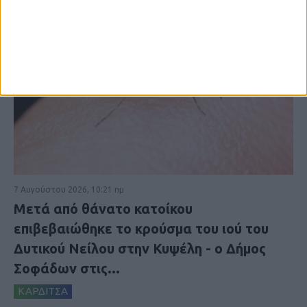
7 Αυγούστου 2026, 10:21 πμ
Μετά από θάνατο κατοίκου
επιβεβαιώθηκε το κρούσμα του ιού του
Δυτικού Νείλου στην Κυψέλη - ο Δήμος
Σοφάδων στις...
ΚΑΡΔΙΤΣΑ