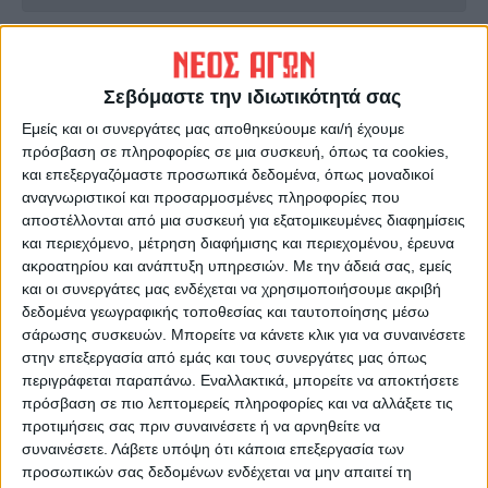
ΠΡΟΗΓΟΥΜΕΝΟ ΑΡΘΡΟ
ΕΠΟΜΕΝΟ ΑΡΘΡΟ
Πέντε νέα κρούσματα στην
Θεμέλια ανόδου...!
Σεβόμαστε την ιδιωτικότητά σας
Καρδίτσα ανακοίνωσε το
Συντονιστικό της
Εμείς και οι συνεργάτες μας αποθηκεύουμε και/ή έχουμε
Περιφέρειας
πρόσβαση σε πληροφορίες σε μια συσκευή, όπως τα cookies,
και επεξεργαζόμαστε προσωπικά δεδομένα, όπως μοναδικοί
αναγνωριστικοί και προσαρμοσμένες πληροφορίες που
αποστέλλονται από μια συσκευή για εξατομικευμένες διαφημίσεις
και περιεχόμενο, μέτρηση διαφήμισης και περιεχομένου, έρευνα
ακροατηρίου και ανάπτυξη υπηρεσιών.
Με την άδειά σας, εμείς
και οι συνεργάτες μας ενδέχεται να χρησιμοποιήσουμε ακριβή
δεδομένα γεωγραφικής τοποθεσίας και ταυτοποίησης μέσω
σάρωσης συσκευών. Μπορείτε να κάνετε κλικ για να συναινέσετε
στην επεξεργασία από εμάς και τους συνεργάτες μας όπως
ΝΕΟΣ ΑΓΩΝ
περιγράφεται παραπάνω. Εναλλακτικά, μπορείτε να αποκτήσετε
https://neosagon.gr
πρόσβαση σε πιο λεπτομερείς πληροφορίες και να αλλάξετε τις
προτιμήσεις σας πριν συναινέσετε ή να αρνηθείτε να
Η Αρχαιότερη Καθημερινή Πρωινή Εφημερίδα της Καρδίτσας
συναινέσετε.
Λάβετε υπόψη ότι κάποια επεξεργασία των
προσωπικών σας δεδομένων ενδέχεται να μην απαιτεί τη