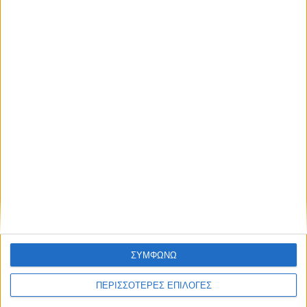
ΚΑΡΔΙΤΣΑ
2,3 εκατ. ευρώ για τη φοιτητική στέγη στο
Πανεπιστήμιο Θεσσαλίας
ΘΕΣΣΑΛΙΑ FM
ΑΚΟΥΣΤΕ ΖΩΝΤΑΝΑ
ΣΥΜΦΩΝΩ
ΠΕΡΙΣΣΟΤΕΡΕΣ ΕΠΙΛΟΓΕΣ
ΕΠΙΚΕΦΑΛΗΣ ΕΙΔΗΣΕΙΣ