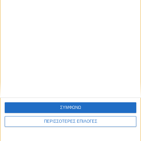
Η φέτα πρώτη στις εξαγωγές στη
Θεσσαλία
ΣΥΜΦΩΝΩ
ΠΕΡΙΣΣΟΤΕΡΕΣ ΕΠΙΛΟΓΕΣ
ΘΕΣΣΑΛΙΑ