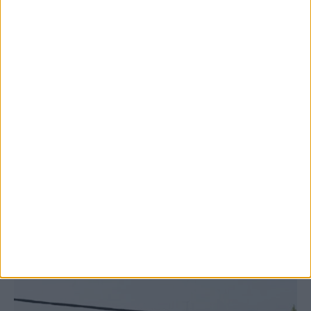
8 Αυγούστου 2026, 9:41 πμ
Δωρεά ακινήτου και μελέτης για τη
δημιουργία «Κειμηλιοαρχείου» στη
Ρεντίνα
ΚΑΡΔΙΤΣΑ