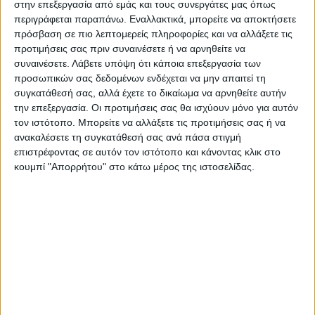
στην επεξεργασία από εμάς και τους συνεργάτες μας όπως
περιγράφεται παραπάνω. Εναλλακτικά, μπορείτε να αποκτήσετε
πρόσβαση σε πιο λεπτομερείς πληροφορίες και να αλλάξετε τις
προτιμήσεις σας πριν συναινέσετε ή να αρνηθείτε να
συναινέσετε.
Λάβετε υπόψη ότι κάποια επεξεργασία των
προσωπικών σας δεδομένων ενδέχεται να μην απαιτεί τη
Τελευταίες Ειδήσεις Σήμερα
συγκατάθεσή σας, αλλά έχετε το δικαίωμα να αρνηθείτε αυτήν
την επεξεργασία. Οι προτιμήσεις σας θα ισχύουν μόνο για αυτόν
τον ιστότοπο. Μπορείτε να αλλάξετε τις προτιμήσεις σας ή να
ανακαλέσετε τη συγκατάθεσή σας ανά πάσα στιγμή
Ακολούθησε την εφημερίδα ΝΕΟΣ
επιστρέφοντας σε αυτόν τον ιστότοπο και κάνοντας κλικ στο
ΑΓΩΝ στο Google News!
κουμπί "Απορρήτου" στο κάτω μέρος της ιστοσελίδας.
Όλες οι εξελίξεις στην περιοχή της
Καρδίτσας και ευρύτερα της Θεσσαλίας
ΠΡΟΗΓΟΥΜΕΝΟ ΑΡΘΡΟ
ΕΠΟΜΕΝΟ ΑΡΘΡΟ
Θέμα ημέρας : Σας
Μητσοτάκης για «Ελπίδα»:
διευκολύνει η νέα καταβολή
«Συγγνώμη από τους πολίτες
ΕΝΦΙΑ σε 10 δόσεις ;
για την ταλαιπωρία - Θα
αποδοθούν ευθύνες»