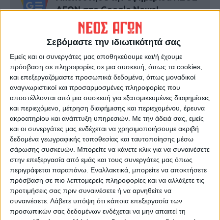
ΑΓΩΝ στο Google News!
Όλες οι εξελίξεις στην περιοχή της
Καρδίτσας και ευρύτερα της Θεσσαλίας
Σεβόμαστε την ιδιωτικότητά σας
Εμείς και οι συνεργάτες μας αποθηκεύουμε και/ή έχουμε
ΠΡΟΗΓΟΥΜΕΝΟ ΑΡΘΡΟ
ΕΠΟΜΕΝΟ ΑΡΘΡΟ
πρόσβαση σε πληροφορίες σε μια συσκευή, όπως τα cookies,
και επεξεργαζόμαστε προσωπικά δεδομένα, όπως μοναδικοί
Μέτρα διαχείρισης του
Εμβολιασμένος ένας στους
αναγνωριστικοί και προσαρμοσμένες πληροφορίες που
πληθυσμού των αγριόχοιρων
δύο Καρδιτσιώτες
αποστέλλονται από μια συσκευή για εξατομικευμένες διαφημίσεις
στη Θεσσαλία
και περιεχόμενο, μέτρηση διαφήμισης και περιεχομένου, έρευνα
ακροατηρίου και ανάπτυξη υπηρεσιών.
Με την άδειά σας, εμείς
και οι συνεργάτες μας ενδέχεται να χρησιμοποιήσουμε ακριβή
δεδομένα γεωγραφικής τοποθεσίας και ταυτοποίησης μέσω
σάρωσης συσκευών. Μπορείτε να κάνετε κλικ για να συναινέσετε
στην επεξεργασία από εμάς και τους συνεργάτες μας όπως
περιγράφεται παραπάνω. Εναλλακτικά, μπορείτε να αποκτήσετε
πρόσβαση σε πιο λεπτομερείς πληροφορίες και να αλλάξετε τις
προτιμήσεις σας πριν συναινέσετε ή να αρνηθείτε να
ΝΕΟΣ ΑΓΩΝ
συναινέσετε.
Λάβετε υπόψη ότι κάποια επεξεργασία των
προσωπικών σας δεδομένων ενδέχεται να μην απαιτεί τη
https://neosagon.gr