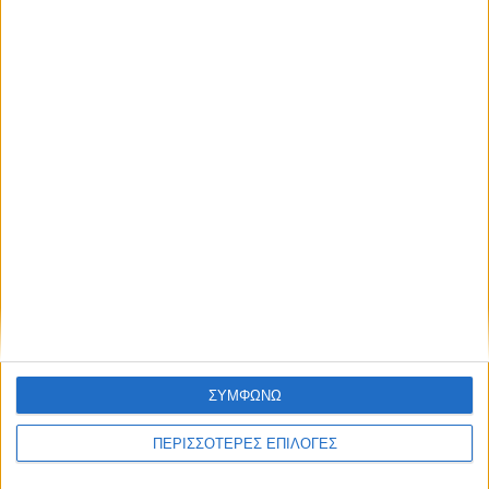
ΚΑΡΔΙΤΣΑ
Σύλληψη στην Καρδίτσα για κλοπή
ηλεκτρικής ενέργειας
ΘΕΣΣΑΛΙΑ FM
ΣΥΜΦΩΝΩ
ΑΚΟΥΣΤΕ ΖΩΝΤΑΝΑ
ΠΕΡΙΣΣΟΤΕΡΕΣ ΕΠΙΛΟΓΕΣ