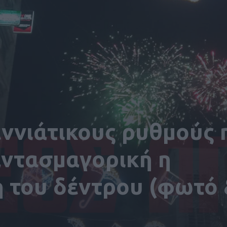
ννιάτικους ρυθμούς 
αντασμαγορική η
του δέντρου (φωτό 