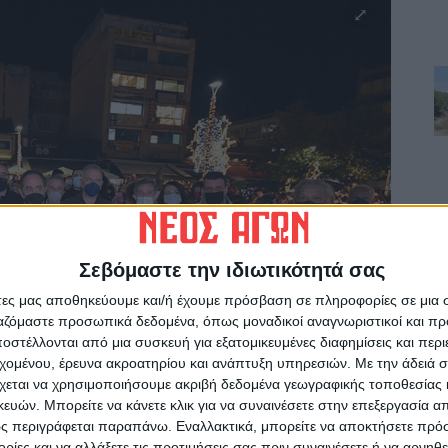
Σεβόμαστε την ιδιωτικότητά σας
άτες μας αποθηκεύουμε και/ή έχουμε πρόσβαση σε πληροφορίες σε μια
ργαζόμαστε προσωπικά δεδομένα, όπως μοναδικοί αναγνωριστικοί και 
στέλλονται από μια συσκευή για εξατομικευμένες διαφημίσεις και περ
εχομένου, έρευνα ακροατηρίου και ανάπτυξη υπηρεσιών.
Με την άδειά σα
χεται να χρησιμοποιήσουμε ακριβή δεδομένα γεωγραφικής τοποθεσίας 
ών. Μπορείτε να κάνετε κλικ για να συναινέσετε στην επεξεργασία απ
ς περιγράφεται παραπάνω. Εναλλακτικά, μπορείτε να αποκτήσετε πρό
ίες και να αλλάξετε τις προτιμήσεις σας πριν συναινέσετε ή να αρνηθεί