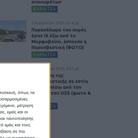
αναχωμάτων
ΚΑΡΔΙΤΣΑ
5 Αυγούστου 2026, 6:14 μμ
Παρανάλωμα του πυρός
έγινε ΙΧ έξω από το
Μορφοβούνι, έσπευσε η
Πυροσβεστική (ΦΩΤΟ)
ΚΑΡΔΙΤΣΑ
5 Αυγούστου 2026, 6:01 μμ
Επέμβαση της
Πυροσβεστικής σε εστία
φωτιάς πίσω από τον
 συσκευή, όπως τα
σταθμό του ΟΣΕ (φωτο &
βιντεο)
προσαρμοσμένες
ιεχόμενο, μέτρηση
ΚΑΡΔΙΤΣΑ
ς, εμείς και οι
και ταυτοποίησης
ό εμάς και τους
σβαση σε πιο
τε να συναινέσετε.