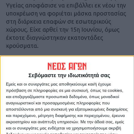
Υγείας αποφάσισε να επιβάλλει εκ νέου την
υποχρέωση να φοριέται μάσκα προστασίας
στη διάρκεια επαφών σε εσωτερικούς
χώρους. Είχε αρθεί την 15η Ιουνίου, όμως
έκτοτε διαγνώστηκαν εκατοντάδες
κρούσματα.
Σύμφωνα με την
Jerusalem Post
η
κυβερνητική
επιτροπή
για τον κορωνοϊό
Σεβόμαστε την ιδιωτικότητά σας
αναμένεται να συνεδριάσει σήμερα Κυριακή
Εμείς και οι συνεργάτες μας αποθηκεύουμε και/ή έχουμε
για να συζητήσει τα επόμενα βήματα για τη
πρόσβαση σε πληροφορίες σε μια συσκευή, όπως τα cookies,
διαχείριση του αυξανόμενου αριθμού
και επεξεργαζόμαστε προσωπικά δεδομένα, όπως μοναδικοί
κρουσμάτων COVID-19 στη χώρα, αφότου η
αναγνωριστικοί και προσαρμοσμένες πληροφορίες που
κυβέρνηση την Παρασκευή αποκατέστησε
αποστέλλονται από μια συσκευή για εξατομικευμένες διαφημίσεις
και περιεχόμενο, μέτρηση διαφήμισης και περιεχομένου, έρευνα
την υποχρέωση χρήσης μάσκας
ακροατηρίου και ανάπτυξη υπηρεσιών.
Με την άδειά σας, εμείς
σε
εσωτερικούς και σε πολυσύχναστους
και οι συνεργάτες μας ενδέχεται να χρησιμοποιήσουμε ακριβή