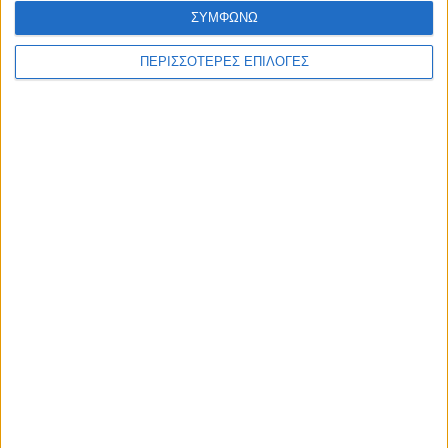
ΣΥΜΦΩΝΩ
ΠΕΡΙΣΣΟΤΕΡΕΣ ΕΠΙΛΟΓΕΣ
ΔΙΕΘΝΗ
Στην ισπανική κυβέρνηση ρίχνει την
ευθύνη το Μαρόκο για τη μαζική εισβολή
στη Θέουτα