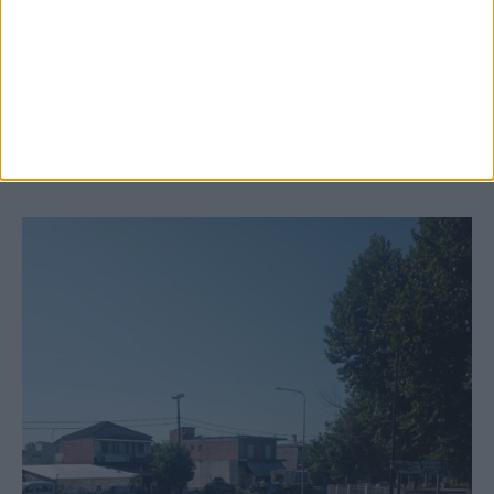
6 Αυγούστου 2026, 10:11 πμ
Ξεκινά η κατεδάφιση ετοιμόρροπων
κτιρίων σε Αγναντερό και Ριζοβούνι
ΚΑΡΔΙΤΣΑ