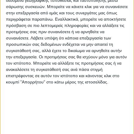
χώρους
.
δεδομένα γεωγραφικής τοποθεσίας και ταυτοποίησης μέσω
σάρωσης συσκευών. Μπορείτε να κάνετε κλικ για να συναινέσετε
στην επεξεργασία από εμάς και τους συνεργάτες μας όπως
Σύμφωνα με πληροφορίες, το υπουργικό
περιγράφεται παραπάνω. Εναλλακτικά, μπορείτε να αποκτήσετε
συμβούλιο εξετάζει τους ακόλουθους
πρόσβαση σε πιο λεπτομερείς πληροφορίες και να αλλάξετε τις
πρόσθετους περιορισμούς: απαίτηση από
προτιμήσεις σας πριν συναινέσετε ή να αρνηθείτε να
συναινέσετε.
Λάβετε υπόψη ότι κάποια επεξεργασία των
τους πολίτες να φορούν μάσκες και σε
προσωπικών σας δεδομένων ενδέχεται να μην απαιτεί τη
ανοιχτούς χώρους, μείωση του αριθμού των
συγκατάθεσή σας, αλλά έχετε το δικαίωμα να αρνηθείτε αυτήν
ατόμων που επιτρέπεται να
την επεξεργασία. Οι προτιμήσεις σας θα ισχύουν μόνο για αυτόν
τον ιστότοπο. Μπορείτε να αλλάξετε τις προτιμήσεις σας ή να
συγκεντρώνονται και διαγνωστικά τεστ σε
ανακαλέσετε τη συγκατάθεσή σας ανά πάσα στιγμή
άτομα που δεν έχουν εμβολιαστεί πριν τους
επιστρέφοντας σε αυτόν τον ιστότοπο και κάνοντας κλικ στο
επιτρέψουν να λάβουν μέρος σε ορισμένες
κουμπί "Απορρήτου" στο κάτω μέρος της ιστοσελίδας.
δραστηριότητες.
Πηγή:cnn.gr
Τελευταίες Ειδήσεις Σήμερα