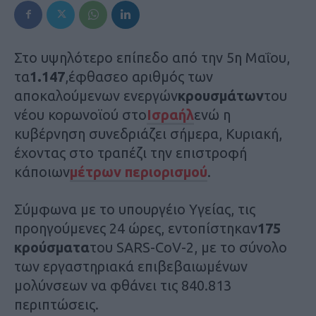
Στο υψηλότερο επίπεδο από την 5η Μαΐου,
τα
1.147
,έφθασεο αριθμός των
αποκαλούμενων ενεργών
κρουσμάτων
του
νέου κορωνοϊού στο
Ισραήλ
ενώ η
κυβέρνηση συνεδριάζει σήμερα, Κυριακή,
έχοντας στο τραπέζι την επιστροφή
κάποιων
μέτρων περιορισμού
.
Σύμφωνα με το υπουργέιο Υγείας, τις
προηγούμενες 24 ώρες, εντοπίστηκαν
175
κρούσματα
του SARS-CoV-2, με το σύνολο
των εργαστηριακά επιβεβαιωμένων
μολύνσεων να φθάνει τις 840.813
περιπτώσεις.