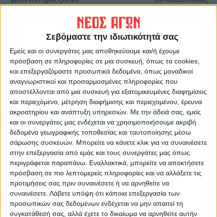
γλωσσών στο Ν. Καρδίτσας
Σεβόμαστε την ιδιωτικότητά σας
Εμείς και οι συνεργάτες μας αποθηκεύουμε και/ή έχουμε
πρόσβαση σε πληροφορίες σε μια συσκευή, όπως τα cookies,
και επεξεργαζόμαστε προσωπικά δεδομένα, όπως μοναδικοί
αναγνωριστικοί και προσαρμοσμένες πληροφορίες που
αποστέλλονται από μια συσκευή για εξατομικευμένες διαφημίσεις
και περιεχόμενο, μέτρηση διαφήμισης και περιεχομένου, έρευνα
ΝΕΟΣ ΑΓΩΝ
ακροατηρίου και ανάπτυξη υπηρεσιών.
Με την άδειά σας, εμείς
https://neosagon.gr
και οι συνεργάτες μας ενδέχεται να χρησιμοποιήσουμε ακριβή
δεδομένα γεωγραφικής τοποθεσίας και ταυτοποίησης μέσω
Η Αρχαιότερη Καθημερινή Πρωινή Εφημερίδα της Καρδίτσας
σάρωσης συσκευών. Μπορείτε να κάνετε κλικ για να συναινέσετε
στην επεξεργασία από εμάς και τους συνεργάτες μας όπως
περιγράφεται παραπάνω. Εναλλακτικά, μπορείτε να αποκτήσετε
πρόσβαση σε πιο λεπτομερείς πληροφορίες και να αλλάξετε τις
προτιμήσεις σας πριν συναινέσετε ή να αρνηθείτε να
συναινέσετε.
Λάβετε υπόψη ότι κάποια επεξεργασία των
ΠΑΡΟΜΟΙΑ ΑΡΘΡΑ
προσωπικών σας δεδομένων ενδέχεται να μην απαιτεί τη
συγκατάθεσή σας, αλλά έχετε το δικαίωμα να αρνηθείτε αυτήν