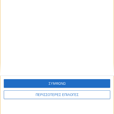
Προσωρινές διακοπές ηλεκτροδότησης
στο Ν. Καρδίτσας
ΘΕΣΣΑΛΙΑ FM
ΑΚΟΥΣΤΕ ΖΩΝΤΑΝΑ
ΣΥΜΦΩΝΩ
ΠΕΡΙΣΣΟΤΕΡΕΣ ΕΠΙΛΟΓΕΣ
ΕΠΙΚΕΦΑΛΗΣ ΕΙΔΗΣΕΙΣ