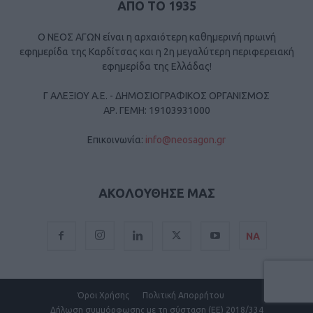
ΑΠΟ ΤΟ 1935
Ο ΝΕΟΣ ΑΓΩΝ είναι η αρχαιότερη καθημερινή πρωινή
εφημερίδα της Καρδίτσας και η 2η μεγαλύτερη περιφερειακή
εφημερίδα της Ελλάδας!
Γ ΑΛΕΞΙΟΥ Α.Ε. - ΔΗΜΟΣΙΟΓΡΑΦΙΚΟΣ ΟΡΓΑΝΙΣΜΟΣ
ΑΡ. ΓΕΜΗ: 19103931000
Επικοινωνία:
info@neosagon.gr
ΑΚΟΛΟΥΘΗΣΕ ΜΑΣ
ΝΑ
Όροι Χρήσης
Πολιτική Απορρήτου
Δήλωση συμμόρφωσης με τη σύσταση (ΕΕ) 2018/334