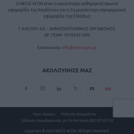
Ο ΝΕΟΣ ΑΓΩΝ είναι η αρχαιότερη καθημερινή πρωινή
εφημερίδα της Καρδίτσας και η 2η μεγαλύτερη περιφερειακή
εφημερίδα της Ελλάδας!
Γ ΑΛΕΞΙΟΥ Α.Ε. - ΔΗΜΟΣΙΟΓΡΑΦΙΚΟΣ ΟΡΓΑΝΙΣΜΟΣ
ΑΡ. ΓΕΜΗ: 19103931000
Επικοινωνία:
info@neosagon.gr
ΑΚΟΛΟΥΘΗΣΕ ΜΑΣ
ΝΑ
Όροι Χρήσης
Πολιτική Απορρήτου
Δήλωση συμμόρφωσης με τη σύσταση (ΕΕ) 2018/334
Copyright
© 2022 ΝΕΟΣ ΑΓΩΝ.
All Right Reserved.