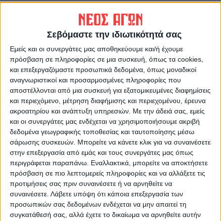
ΝΕΟΣ ΑΓΩΝ
https://neosagon.gr
Σεβόμαστε την ιδιωτικότητά σας
Η Αρχαιότερη Καθημερινή Πρωινή Εφημερίδα της Καρδίτσας
Εμείς και οι συνεργάτες μας αποθηκεύουμε και/ή έχουμε
πρόσβαση σε πληροφορίες σε μια συσκευή, όπως τα cookies,
και επεξεργαζόμαστε προσωπικά δεδομένα, όπως μοναδικοί
αναγνωριστικοί και προσαρμοσμένες πληροφορίες που
αποστέλλονται από μια συσκευή για εξατομικευμένες διαφημίσεις
και περιεχόμενο, μέτρηση διαφήμισης και περιεχομένου, έρευνα
ΠΑΡΟΜΟΙΑ ΑΡΘΡΑ
ακροατηρίου και ανάπτυξη υπηρεσιών.
Με την άδειά σας, εμείς
και οι συνεργάτες μας ενδέχεται να χρησιμοποιήσουμε ακριβή
δεδομένα γεωγραφικής τοποθεσίας και ταυτοποίησης μέσω
σάρωσης συσκευών. Μπορείτε να κάνετε κλικ για να συναινέσετε
στην επεξεργασία από εμάς και τους συνεργάτες μας όπως
περιγράφεται παραπάνω. Εναλλακτικά, μπορείτε να αποκτήσετε
πρόσβαση σε πιο λεπτομερείς πληροφορίες και να αλλάξετε τις
προτιμήσεις σας πριν συναινέσετε ή να αρνηθείτε να
συναινέσετε.
Λάβετε υπόψη ότι κάποια επεξεργασία των
προσωπικών σας δεδομένων ενδέχεται να μην απαιτεί τη
συγκατάθεσή σας, αλλά έχετε το δικαίωμα να αρνηθείτε αυτήν