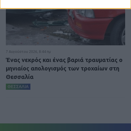
7 Αυγούστου 2026, 8:44 πμ
Ένας νεκρός και ένας βαριά τραυματίας ο
μηνιαίος απολογισμός των τροχαίων στη
Θεσσαλία
ΘΕΣΣΑΛΙΑ