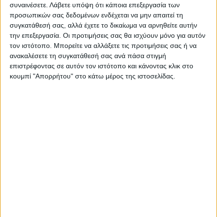
συναινέσετε.
Λάβετε υπόψη ότι κάποια επεξεργασία των
ΝΕΟΣ ΑΓΩΝ
προσωπικών σας δεδομένων ενδέχεται να μην απαιτεί τη
https://neosagon.gr
συγκατάθεσή σας, αλλά έχετε το δικαίωμα να αρνηθείτε αυτήν
την επεξεργασία. Οι προτιμήσεις σας θα ισχύουν μόνο για αυτόν
Η Αρχαιότερη Καθημερινή Πρωινή Εφημερίδα της Καρδίτσας
τον ιστότοπο. Μπορείτε να αλλάξετε τις προτιμήσεις σας ή να
ανακαλέσετε τη συγκατάθεσή σας ανά πάσα στιγμή
επιστρέφοντας σε αυτόν τον ιστότοπο και κάνοντας κλικ στο
κουμπί "Απορρήτου" στο κάτω μέρος της ιστοσελίδας.
ΠΑΡΟΜΟΙΑ ΑΡΘΡΑ