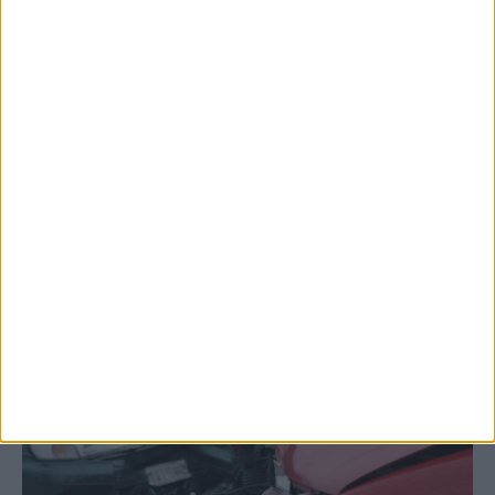
7 Αυγούστου 2026, 10:21 πμ
Μετά από θάνατο κατοίκου
επιβεβαιώθηκε το κρούσμα του ιού του
Δυτικού Νείλου στην Κυψέλη - ο Δήμος
Σοφάδων στις...
ΚΑΡΔΙΤΣΑ