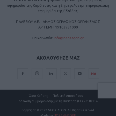
Ο ΝΕΟΣ ΑΓΩΝ είναι η αρχαιότερη καθημερινή πρωινή
εφημερίδα της Καρδίτσας και η 2η μεγαλύτερη περιφερειακή
εφημερίδα της Ελλάδας!
Γ ΑΛΕΞΙΟΥ Α.Ε. - ΔΗΜΟΣΙΟΓΡΑΦΙΚΟΣ ΟΡΓΑΝΙΣΜΟΣ
ΑΡ. ΓΕΜΗ: 19103931000
Επικοινωνία:
info@neosagon.gr
ΑΚΟΛΟΥΘΗΣΕ ΜΑΣ
ΝΑ
Όροι Χρήσης
Πολιτική Απορρήτου
Δήλωση συμμόρφωσης με τη σύσταση (ΕΕ) 2018/334
Copyright
© 2022 ΝΕΟΣ ΑΓΩΝ.
All Right Reserved.
Made by
NORTHBRIDGE
.