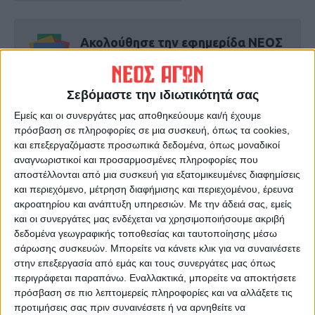
Ακολούθησε την εφημερίδα ΝΕΟΣ
ΑΓΩΝ στο Google News!
Όλες οι εξελίξεις στην περιοχή της
Σεβόμαστε την ιδιωτικότητά σας
Καρδίτσας και ευρύτερα της Θεσσαλίας
Εμείς και οι συνεργάτες μας αποθηκεύουμε και/ή έχουμε
πρόσβαση σε πληροφορίες σε μια συσκευή, όπως τα cookies,
ΠΡΟΗΓΟΥΜΕΝΟ ΑΡΘΡΟ
ΕΠΟΜΕΝΟ ΑΡΘΡΟ
και επεξεργαζόμαστε προσωπικά δεδομένα, όπως μοναδικοί
Αρκετά χώρισαν τον κόσμο
Παρουσιάστηκε στην
αναγνωριστικοί και προσαρμοσμένες πληροφορίες που
για να κάνουν το κομμάτι
Καρδίτσα η εργαλειοθήκη
αποστέλλονται από μια συσκευή για εξατομικευμένες διαφημίσεις
τους...
της Unicef
και περιεχόμενο, μέτρηση διαφήμισης και περιεχομένου, έρευνα
ακροατηρίου και ανάπτυξη υπηρεσιών.
Με την άδειά σας, εμείς
και οι συνεργάτες μας ενδέχεται να χρησιμοποιήσουμε ακριβή
δεδομένα γεωγραφικής τοποθεσίας και ταυτοποίησης μέσω
σάρωσης συσκευών. Μπορείτε να κάνετε κλικ για να συναινέσετε
στην επεξεργασία από εμάς και τους συνεργάτες μας όπως
περιγράφεται παραπάνω. Εναλλακτικά, μπορείτε να αποκτήσετε
πρόσβαση σε πιο λεπτομερείς πληροφορίες και να αλλάξετε τις
προτιμήσεις σας πριν συναινέσετε ή να αρνηθείτε να