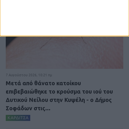
7 Αυγούστου 2026, 10:21 πμ
Μετά από θάνατο κατοίκου
επιβεβαιώθηκε το κρούσμα του ιού του
Δυτικού Νείλου στην Κυψέλη - ο Δήμος
Σοφάδων στις...
ΚΑΡΔΙΤΣΑ