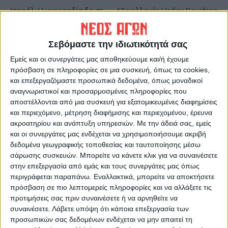
Ισραήλ: Η μυοκαρδίτιδα σε
60 καλλονές Harley Davidson
νεαρούς άνδρες σχετίζεται με
στην Καρδίτσα!
το εμβόλιο της Pfizer
Σεβόμαστε την ιδιωτικότητά σας
Εμείς και οι συνεργάτες μας αποθηκεύουμε και/ή έχουμε
πρόσβαση σε πληροφορίες σε μια συσκευή, όπως τα cookies,
και επεξεργαζόμαστε προσωπικά δεδομένα, όπως μοναδικοί
αναγνωριστικοί και προσαρμοσμένες πληροφορίες που
αποστέλλονται από μια συσκευή για εξατομικευμένες διαφημίσεις
και περιεχόμενο, μέτρηση διαφήμισης και περιεχομένου, έρευνα
ακροατηρίου και ανάπτυξη υπηρεσιών.
Με την άδειά σας, εμείς
ΝΕΟΣ ΑΓΩΝ
και οι συνεργάτες μας ενδέχεται να χρησιμοποιήσουμε ακριβή
δεδομένα γεωγραφικής τοποθεσίας και ταυτοποίησης μέσω
https://neosagon.gr
σάρωσης συσκευών. Μπορείτε να κάνετε κλικ για να συναινέσετε
Η Αρχαιότερη Καθημερινή Πρωινή Εφημερίδα της Καρδίτσας
στην επεξεργασία από εμάς και τους συνεργάτες μας όπως
περιγράφεται παραπάνω. Εναλλακτικά, μπορείτε να αποκτήσετε
πρόσβαση σε πιο λεπτομερείς πληροφορίες και να αλλάξετε τις
προτιμήσεις σας πριν συναινέσετε ή να αρνηθείτε να
συναινέσετε.
Λάβετε υπόψη ότι κάποια επεξεργασία των
προσωπικών σας δεδομένων ενδέχεται να μην απαιτεί τη
ΠΑΡΟΜΟΙΑ ΑΡΘΡΑ