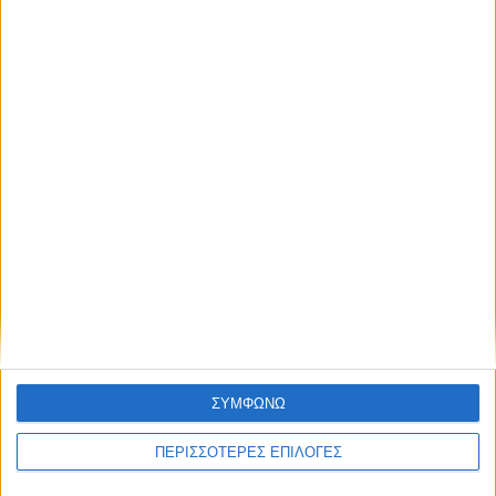
2,3 εκατ. ευρώ για τη φοιτητική στέγη στο
Πανεπιστήμιο Θεσσαλίας
ΘΕΣΣΑΛΙΑ FM
ΑΚΟΥΣΤΕ ΖΩΝΤΑΝΑ
ΣΥΜΦΩΝΩ
ΕΠΙΚΕΦΑΛΗΣ ΕΙΔΗΣΕΙΣ
ΠΕΡΙΣΣΟΤΕΡΕΣ ΕΠΙΛΟΓΕΣ