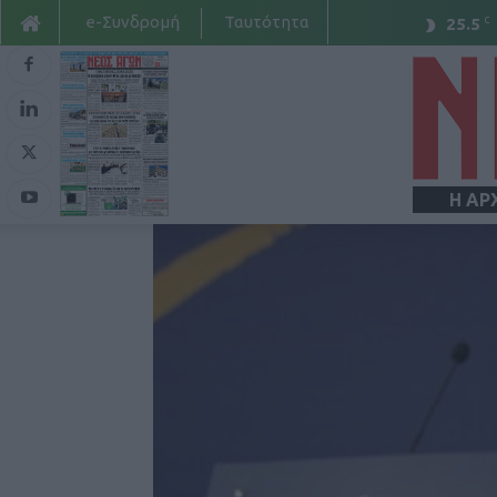
e-Συνδρομή
Ταυτότητα
C
25.5
Η ΑΡ