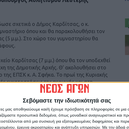
ωσε σχετικά ο Δήμος Καρδίτσας, ο κ.
υμναστήριο όπου και θα παρακολουθήσει τον
ς (5 μ.μ.). Στο χώρο του γυμναστηρίου θα
άφους.
χείο Καρδίτσας (7 μ.μ.) όπου θα τον υποδεχθεί
έχη της Δημοτικής Αρχής. Θ’ ακολουθήσει στο
 της ΕΠΣΚ κ. Α. Σφήκα. Το πρωί της Κυριακής
ές εγκαταστάσεις της περιοχής και στη
Σεβόμαστε την ιδιωτικότητά σας
άτες μας αποθηκεύουμε και/ή έχουμε πρόσβαση σε πληροφορίες σε μια
ργαζόμαστε προσωπικά δεδομένα, όπως μοναδικοί αναγνωριστικοί και 
στέλλονται από μια συσκευή για εξατομικευμένες διαφημίσεις και περ
ρίδα ΝΕΟΣ ΑΓΩΝ στο Google News!
εχομένου, έρευνα ακροατηρίου και ανάπτυξη υπηρεσιών.
Με την άδειά σα