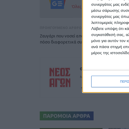
συνεργάτες μας ενδέ
Όλες οι εξελίξεις στην περι
μέσω σάρωσης συσκευ
συνεργάτες μας όπω
λεπτομερείς πληροφορ
ΠΡΟΗΓΟΥΜΕΝΟ ΑΡΘΡΟ
Λάβετε υπόψη ότι κά
συγκατάθεσή σας, αλ
Ζευγάρι που νοσεί από κορωνοϊό περιγράφει
μόνο για αυτόν τον 
πόσο διαφορετικά συμπτώματα έχουν
ανά πάσα στιγμή επι
μέρος της ιστοσελίδα
Θεοδόσης Κατσάρας
https://neosagon.gr
ΠΕΡΙ
ΠΑΡΟΜΟΙΑ ΑΡΘΡΑ