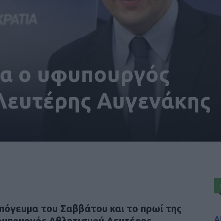
σα ο υφυπουργός
Λευτέρης Αυγενάκης
πόγευμα του Σαββάτου και το πρωί της
Α
υφυπουργός Αθλητισμού Λευτέρης