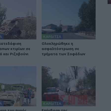
Α
ΚΑΡΔΙΤΣΑ
 κατεδάφιση
Ολοκληρώθηκε η
οπων κτιρίων σε
ασφαλτόστρωση σε
ό και Ριζοβούνι
τμήματα των Σοφάδων
Α
ΚΑΡΔΙΤΣΑ
ωμα του πυρός
Επέμβαση της