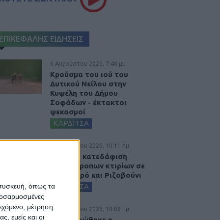
ΕΠΙΚΕΦΑΛΗΣ ΕΙΔΗΣΕΙΣ
6 Αυγούστου 2026, 7:48 μμ
Κρούσμα του ιού του
Δυτικού Νείλου στην
Κυψέλη του Δήμου
Σοφάδων - έκτακτοι
ψεκασμοί
ΚΑΡΔΙΤΣΑ
6 Αυγούστου 2026, 10:11 πμ
Ξεκινά η κατεδάφιση
ετοιμόρροπων κτιρίων σε
Αγναντερό και Ριζοβούνι
ΚΑΡΔΙΤΣΑ
 συσκευή, όπως τα
προσαρμοσμένες
ιεχόμενο, μέτρηση
6 Αυγούστου 2026, 10:09 πμ
ς, εμείς και οι
Ολοκληρώθηκε η