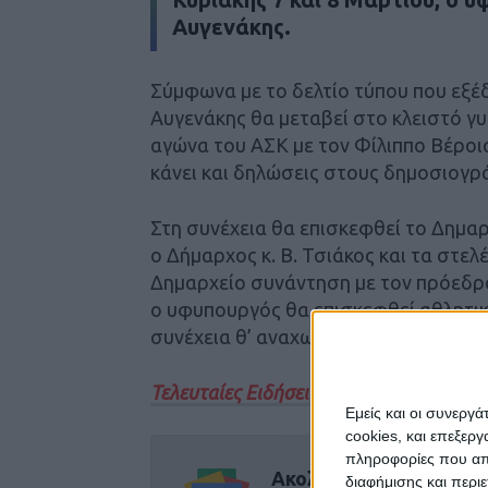
Αυγενάκης.
Σύμφωνα με το δελτίο τύπου που εξέδ
Αυγενάκης θα μεταβεί στο κλειστό γ
αγώνα του ΑΣΚ με τον Φίλιππο Βέροια
κάνει και δηλώσεις στους δημοσιογρ
Στη συνέχεια θα επισκεφθεί το Δημαρ
ο Δήμαρχος κ. Β. Τσιάκος και τα στελ
Δημαρχείο συνάντηση με τον πρόεδρο
ο υφυπουργός θα επισκεφθεί αθλητικ
συνέχεια θ’ αναχωρήσει.
Τελευταίες Ειδήσεις Σήμερα
Εμείς και οι συνεργ
cookies, και επεξε
πληροφορίες που απο
Ακολούθησε την εφημε
διαφήμισης και περι