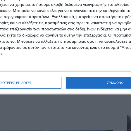
χεται να χρησιμοποιήσουμε ακριβή δεδομένα γεωγραφικής τοποθεσίας 
οχή της Καρδίτσας και ευρύτερα της Θεσσαλίας
ών. Μπορείτε να κάνετε κλικ για να συναινέσετε στην επεξεργασία απ
ς περιγράφεται παραπάνω. Εναλλακτικά, μπορείτε να αποκτήσετε πρό
ίες και να αλλάξετε τις προτιμήσεις σας πριν συναινέσετε ή να αρνηθεί
ΕΠΟΜΕΝΟ ΑΡΘΡΟ
ποια επεξεργασία των προσωπικών σας δεδομένων ενδέχεται να μην απ
λά έχετε το δικαίωμα να αρνηθείτε αυτήν την επεξεργασία. Οι προτιμήσ
«Πήγα» με τη Λεβίνσκι για να διαχειριστώ το
ιστότοπο. Μπορείτε να αλλάξετε τις προτιμήσεις σας ή να ανακαλέσετε
άγχος μου»
στρέφοντας σε αυτόν τον ιστότοπο και κάνοντας κλικ στο κουμπί "Απ
ς.
ΣΣΟΤΕΡΕΣ ΕΠΙΛΟΓΕΣ
ΣΥΜΦΩΝΩ