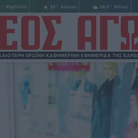
C
C
C
2
Καρδίτσα
33
Λάρισα
30.5
Βόλος
ΧΑΙΟΤΕΡΗ ΠΡΩΪΝΗ ΚΑΘΗΜΕΡΙΝΗ ΕΦΗΜΕΡΙΔΑ ΤΗΣ ΚΑΡΔ
ΝΕΟΣ
ΑΓΩΝ