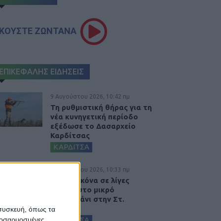
ΚΟΥΣΤΕ ΖΩΝΤΑΝΑ
ΕΠΙΚΕΦΑΛΗΣ ΕΙΔΗΣΕΙΣ
9 Αυγούστου 2026, 10:42 πμ
Τη ρυθμιστική θήρας για τη
νέα κυνηγετική περίοδο
εξέδωσε το Δασαρχείο
Καρδίτσας
ΚΑΡΔΙΤΣΑ
9 Αυγούστου 2026, 10:33 πμ
Η ίδια εικόνα σε λίγες
ημέρες στο μικρό
συντριβάνι στην Στ.
Λάππα...
 συσκευή, όπως τα
προσαρμοσμένες
ΚΑΡΔΙΤΣΑ