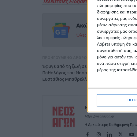
Τελευταίες Ειδήσεις Σήμερα
πληροφορίες που απο
διαφήμισης και περι
συνεργάτες μας ενδέ
μέσω σάρωσης συσκευ
Ακολούθησε την εφημε
συνεργάτες μας όπω
Όλες οι εξελίξεις στην περι
λεπτομερείς πληροφορ
Λάβετε υπόψη ότι κά
συγκατάθεσή σας, αλ
μόνο για αυτόν τον 
ΠΡΟΗΓΟΥΜΕΝΟ ΑΡΘΡΟ
ανά πάσα στιγμή επι
Έφυγε από τη ζωή σε ηλικία 56 ετών ο
μέρος της ιστοσελίδα
Παθολόγος του Νοσοκομείου Καρδίτσας
Ευστάθιος Μπαθρέλλος
ΠΕΡΙ
ΝΕΟΣ ΑΓΩΝ
https://neosagon.gr
Η Αρχαιότερη Καθημερινή Πρω