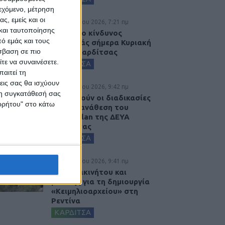
ιεχόμενο, μέτρηση
ς, εμείς και οι
9 Αυγούστου 2026, 7:21 πμ
και ταυτοποίησης
Υψηλός ο κίνδυνος
ό εμάς και τους
πυρκαγιάς σήμερα Κυριακή
σβαση σε πιο
στο Ν. Καρδίτσας
τε να συναινέσετε.
ΚΑΡΔΙΤΣΑ
αιτεί τη
εις σας θα ισχύουν
8 Αυγούστου 2026, 9:42 πμ
 τη συγκατάθεσή σας
Προχωρούν οι διαδικασίες
ορρήτου" στο κάτω
για την ανάθεση του
masterplan της ΔΕΥΑ
Καρδίτσας
ΚΑΡΔΙΤΣΑ
8 Αυγούστου 2026, 9:41 πμ
Δωρεά ακινήτου και
μελέτης για τη δημιουργία
«Κειμηλιοαρχείου» στη
Ρεντίνα
ΚΑΡΔΙΤΣΑ