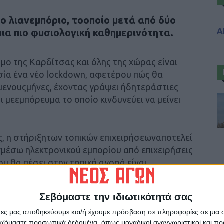
ο λιανεμπόριο, τοοποίο μετά από δύο
Α
μια πιο φυσιολογική καθημερινότητα.
σμο της Καρδίτσας και όλης της χώρας είναι
ία ένα νέο lockdown, αφετέρου πώς θα
μενουςμήνες, έχοντας γράψει ήδητεράστιες
 μεεμπόρευμα το οποίο κινδυνεύει να μείνει
ς, η στήριξητων τοπικών επιχειρήσεωναποτελεί
μέσω ηλεκτρονικού εμπορίου από επιχειρήσεις
υ θα πέσει στην τοπική αγορά είναι
υρία.
Σεβόμαστε την ιδιωτικότητά σας
υ «Νέου Αγώνα»
άτες μας αποθηκεύουμε και/ή έχουμε πρόσβαση σε πληροφορίες σε μια
ργαζόμαστε προσωπικά δεδομένα, όπως μοναδικοί αναγνωριστικοί και 