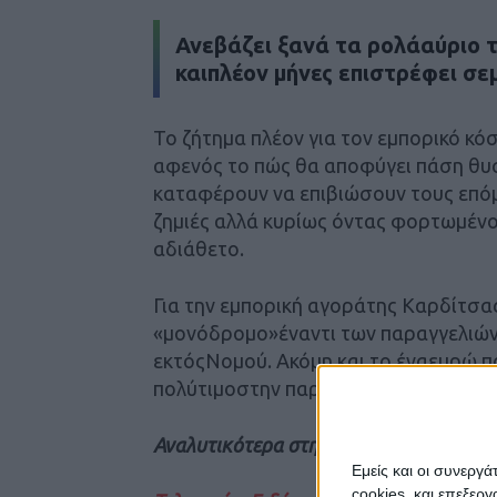
Ανεβάζει ξανά τα ρολάαύριο τ
καιπλέον μήνες επιστρέφει σε
Το ζήτημα πλέον για τον εμπορικό κό
αφενός το πώς θα αποφύγει πάση θυσ
καταφέρουν να επιβιώσουν τους επό
ζημιές αλλά κυρίως όντας φορτωμένοι
αδιάθετο.
Για την εμπορική αγοράτης Καρδίτσα
«μονόδρομο»έναντι των παραγγελιών
εκτόςΝομού. Ακόμη και το έναευρώ πο
πολύτιμοστην παρούσα χρονική συγκ
Αναλυτικότερα στην έντυπη έκδοση το
Εμείς και οι συνεργ
cookies, και επεξε