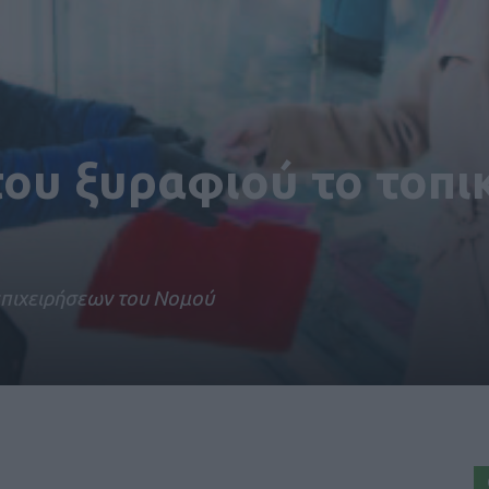
 του ξυραφιού το τοπι
 επιχειρήσεων του Νομού