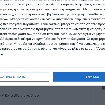
στέλλονται από μια συσκευή για εξατομικευμένες διαφημίσεις και περ
εχομένου, έρευνα ακροατηρίου και ανάπτυξη υπηρεσιών.
Με την άδειά σα
χεται να χρησιμοποιήσουμε ακριβή δεδομένα γεωγραφικής τοποθεσίας 
ών. Μπορείτε να κάνετε κλικ για να συναινέσετε στην επεξεργασία απ
ρίδα ΝΕΟΣ ΑΓΩΝ στο Google News!
ς περιγράφεται παραπάνω. Εναλλακτικά, μπορείτε να αποκτήσετε πρό
οχή της Καρδίτσας και ευρύτερα της Θεσσαλίας
ίες και να αλλάξετε τις προτιμήσεις σας πριν συναινέσετε ή να αρνηθεί
ποια επεξεργασία των προσωπικών σας δεδομένων ενδέχεται να μην απ
λά έχετε το δικαίωμα να αρνηθείτε αυτήν την επεξεργασία. Οι προτιμήσ
ιστότοπο. Μπορείτε να αλλάξετε τις προτιμήσεις σας ή να ανακαλέσετε
ΕΠΟΜΕΝΟ ΑΡΘΡΟ
στρέφοντας σε αυτόν τον ιστότοπο και κάνοντας κλικ στο κουμπί "Απ
Έρχονται μελέτες για τις νέες γέφυρες
ς.
Μπαλάνου και Καραϊσκάκη στο Μουζάκι
ΣΣΟΤΕΡΕΣ ΕΠΙΛΟΓΕΣ
ΣΥΜΦΩΝΩ
ινή Εφημερίδα της Καρδίτσας