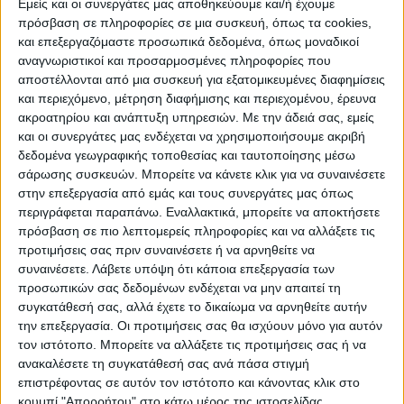
Εμείς και οι συνεργάτες μας αποθηκεύουμε και/ή έχουμε
8
‘ το πρώτο καλό σουτ από πλευράς
πρόσβαση σε πληροφορίες σε μια συσκευή, όπως τα cookies,
Βέροιας με τον Γαβριηλίδη που έφυγε
και επεξεργαζόμαστε προσωπικά δεδομένα, όπως μοναδικοί
άουτ…
αναγνωριστικοί και προσαρμοσμένες πληροφορίες που
αποστέλλονται από μια συσκευή για εξατομικευμένες διαφημίσεις
και περιεχόμενο, μέτρηση διαφήμισης και περιεχομένου, έρευνα
• Πιο δυνατά μπήκε η γηπεδούχος ομάδα σ’
ακροατηρίου και ανάπτυξη υπηρεσιών.
Με την άδειά σας, εμείς
αυτά τα πρώτα λεπτά της αναμέτρησης…
και οι συνεργάτες μας ενδέχεται να χρησιμοποιήσουμε ακριβή
δεδομένα γεωγραφικής τοποθεσίας και ταυτοποίησης μέσω
σάρωσης συσκευών. Μπορείτε να κάνετε κλικ για να συναινέσετε
14′
Σέντρα του Μπαϊντού, ο Μπλέτσας
στην επεξεργασία από εμάς και τους συνεργάτες μας όπως
προσπάθησε να μπει στην πορεία της
περιγράφεται παραπάνω. Εναλλακτικά, μπορείτε να αποκτήσετε
μπάλας, αλλά δεν τα κατάφερε και χάθηκε η
πρόσβαση σε πιο λεπτομερείς πληροφορίες και να αλλάξετε τις
προτιμήσεις σας πριν συναινέσετε ή να αρνηθείτε να
ευκαιρία για τη Βέροια.
συναινέσετε.
Λάβετε υπόψη ότι κάποια επεξεργασία των
προσωπικών σας δεδομένων ενδέχεται να μην απαιτεί τη
• Ενώ κοντεύουμε στο πρώτο εικοσάλεπτο
συγκατάθεσή σας, αλλά έχετε το δικαίωμα να αρνηθείτε αυτήν
οι γηπεδούχοι είναι αυτοί που έχουν την
την επεξεργασία. Οι προτιμήσεις σας θα ισχύουν μόνο για αυτόν
τον ιστότοπο. Μπορείτε να αλλάξετε τις προτιμήσεις σας ή να
πρωτοβουλία των κινήσεων και την
ανακαλέσετε τη συγκατάθεσή σας ανά πάσα στιγμή
κυκλοφορία της μπάλας, με την Αναγέννηση
επιστρέφοντας σε αυτόν τον ιστότοπο και κάνοντας κλικ στο
να προσέχει περισσότερο την άμυνά της.
κουμπί "Απορρήτου" στο κάτω μέρος της ιστοσελίδας.