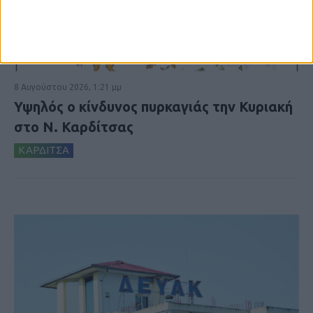
8 Αυγούστου 2026, 1:21 μμ
Υψηλός ο κίνδυνος πυρκαγιάς την Κυριακή
στο Ν. Καρδίτσας
ΚΑΡΔΙΤΣΑ