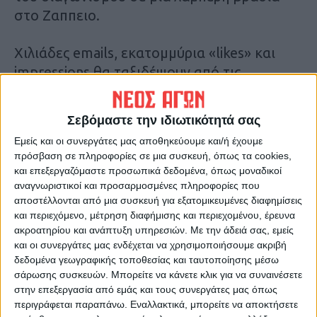
στο Ζαππειο.
Χιλιάδες emails, εκατομμύρια «likes» και
impressions θα ταξιδέψουν από τις
υποψήφιες μέσα από τα μέσα κοινωνικής
δικτύωσης σε όλο τον πλανήτη, εκθέτοντας
Σεβόμαστε την ιδιωτικότητά σας
την φιλοξενία και τα πανέμορφα τοπία της
Εμείς και οι συνεργάτες μας αποθηκεύουμε και/ή έχουμε
Ελλάδας στον κόσμο. Η Διοργάνωση εχε
πρόσβαση σε πληροφορίες σε μια συσκευή, όπως τα cookies,
ανατεθεί για 25η συνεχή χρονιά στον
και επεξεργαζόμαστε προσωπικά δεδομένα, όπως μοναδικοί
πολύπειρο και δραστήριο πρόεδρο του
αναγνωριστικοί και προσαρμοσμένες πληροφορίες που
αποστέλλονται από μια συσκευή για εξατομικευμένες διαφημίσεις
Σωματείου Μοντέλων κ. Γιώργο Κουτούλια.
και περιεχόμενο, μέτρηση διαφήμισης και περιεχομένου, έρευνα
ακροατηρίου και ανάπτυξη υπηρεσιών.
Με την άδειά σας, εμείς
Τελευταίες Ειδήσεις Σήμερα
και οι συνεργάτες μας ενδέχεται να χρησιμοποιήσουμε ακριβή
δεδομένα γεωγραφικής τοποθεσίας και ταυτοποίησης μέσω
σάρωσης συσκευών. Μπορείτε να κάνετε κλικ για να συναινέσετε
στην επεξεργασία από εμάς και τους συνεργάτες μας όπως
Ακολούθησε την εφημερίδα ΝΕΟΣ
περιγράφεται παραπάνω. Εναλλακτικά, μπορείτε να αποκτήσετε
ΑΓΩΝ στο Google News!