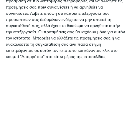
πρόσβαση σε πιο λεπτομερείς πληροφορίες και να αλλάξετε τις
Όλες οι εξελίξεις στην περιοχή της
προτιμήσεις σας πριν συναινέσετε ή να αρνηθείτε να
Καρδίτσας και ευρύτερα της Θεσσαλίας
συναινέσετε.
Λάβετε υπόψη ότι κάποια επεξεργασία των
προσωπικών σας δεδομένων ενδέχεται να μην απαιτεί τη
συγκατάθεσή σας, αλλά έχετε το δικαίωμα να αρνηθείτε αυτήν
την επεξεργασία. Οι προτιμήσεις σας θα ισχύουν μόνο για αυτόν
ΠΡΟΗΓΟΥΜΕΝΟ ΑΡΘΡΟ
ΕΠΟΜΕΝΟ ΑΡΘΡΟ
τον ιστότοπο. Μπορείτε να αλλάξετε τις προτιμήσεις σας ή να
Η αυτοδιοίκηση απέναντι στο
Τη νέα ΚΑΠ παρουσιάζει
ανακαλέσετε τη συγκατάθεσή σας ανά πάσα στιγμή
νέο νόμο για τα ζώα
αύριο στη Λάρισα ο Υπουργός
επιστρέφοντας σε αυτόν τον ιστότοπο και κάνοντας κλικ στο
συντροφιάς _ Καλημέρα
Αγροτικής Ανάπτυξης
κουμπί "Απορρήτου" στο κάτω μέρος της ιστοσελίδας.
Θεσσαλία
ΝΕΟΣ ΑΓΩΝ
https://neosagon.gr