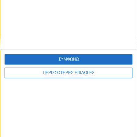
ΠΟΛΙΤΙΣΜΟΣ
Με επιτυχία ολοκληρώθηκε η θερινή
κατασκήνωση του Σώματος Ελληνικού
Οδηγισμού στα Κανάλια
ΣΥΜΦΩΝΩ
ΠΕΡΙΣΣΟΤΕΡΕΣ ΕΠΙΛΟΓΕΣ
ΘΕΣΣΑΛΙΑ FM
ΑΚΟΥΣΤΕ ΖΩΝΤΑΝΑ