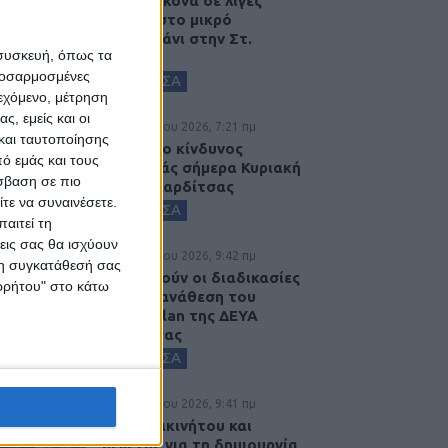
Η ίδια εικόνα σε λίγες
ημέρες στο μικρό
συντριβάνι στην Στ.
 συσκευή, όπως τα
Λάππα...
προσαρμοσμένες
ΚΑΡΔΙΤΣΑ
ιεχόμενο, μέτρηση
ς, εμείς και οι
9 Αυγούστου 2026, 7:21 πμ
και ταυτοποίησης
Υψηλός ο κίνδυνος
ό εμάς και τους
πυρκαγιάς σήμερα Κυριακή
σβαση σε πιο
στο Ν. Καρδίτσας
τε να συναινέσετε.
ΚΑΡΔΙΤΣΑ
αιτεί τη
εις σας θα ισχύουν
8 Αυγούστου 2026, 9:42 πμ
 τη συγκατάθεσή σας
Προχωρούν οι διαδικασίες
ορρήτου" στο κάτω
για την ανάθεση του
masterplan της ΔΕΥΑ
Καρδίτσας
ΚΑΡΔΙΤΣΑ
8 Αυγούστου 2026, 9:41 πμ
Δωρεά ακινήτου και
μελέτης για τη δημιουργία