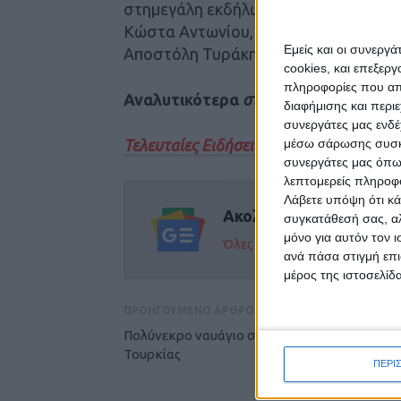
στημεγάλη εκδήλωση που διοργανώνε
Κώστα Αντωνίου, Παναγιώτη Πλακιά,
Εμείς και οι συνεργ
Αποστόλη Τυράκη και υπόσχεται καλή
cookies, και επεξε
πληροφορίες που απο
Αναλυτικότερα
στην έντυπη έκδοση τ
διαφήμισης και περι
συνεργάτες μας ενδέ
μέσω σάρωσης συσκευ
Τελευταίες Ειδήσεις Σήμερα
συνεργάτες μας όπω
λεπτομερείς πληροφορ
Λάβετε υπόψη ότι κά
Ακολούθησε την εφημε
συγκατάθεσή σας, αλ
μόνο για αυτόν τον 
Όλες οι εξελίξεις στην περι
ανά πάσα στιγμή επι
μέρος της ιστοσελίδα
ΠΡΟΗΓΟΥΜΕΝΟ ΑΡΘΡΟ
Πολύνεκρο ναυάγιο στη λίμνη Βαν της
Τουρκίας
ΠΕΡΙ