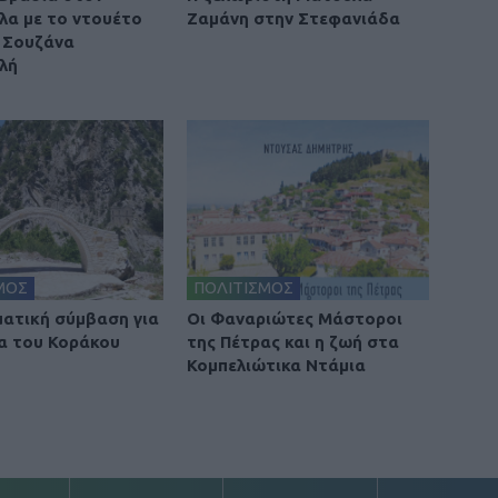
λα με το ντουέτο
Ζαμάνη στην Στεφανιάδα
ι Σουζάνα
λή
ΜΟΣ
ΠΟΛΙΤΙΣΜΟΣ
ατική σύμβαση για
Οι Φαναριώτες Μάστοροι
α του Κοράκου
της Πέτρας και η ζωή στα
Κομπελιώτικα Ντάμια