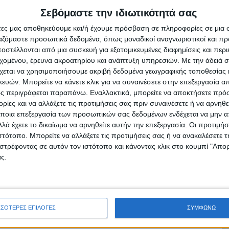
ι στον προαύλιοχώρο του σχολείου με τους
Σεβόμαστε την ιδιωτικότητά σας
 Έλενα Γεωργαντά, ΒανέσαΤσαντοπούλου και
άτες μας αποθηκεύουμε και/ή έχουμε πρόσβαση σε πληροφορίες σε μια
 διάθεση, κέφι και…αποστάσεις.
ργαζόμαστε προσωπικά δεδομένα, όπως μοναδικοί αναγνωριστικοί και 
στέλλονται από μια συσκευή για εξατομικευμένες διαφημίσεις και περ
ου «Νέου Αγώνα»
εχομένου, έρευνα ακροατηρίου και ανάπτυξη υπηρεσιών.
Με την άδειά σα
χεται να χρησιμοποιήσουμε ακριβή δεδομένα γεωγραφικής τοποθεσίας 
ών. Μπορείτε να κάνετε κλικ για να συναινέσετε στην επεξεργασία απ
ς περιγράφεται παραπάνω. Εναλλακτικά, μπορείτε να αποκτήσετε πρό
ίες και να αλλάξετε τις προτιμήσεις σας πριν συναινέσετε ή να αρνηθεί
ποια επεξεργασία των προσωπικών σας δεδομένων ενδέχεται να μην απ
ρίδα ΝΕΟΣ ΑΓΩΝ στο Google News!
λά έχετε το δικαίωμα να αρνηθείτε αυτήν την επεξεργασία. Οι προτιμήσ
ιστότοπο. Μπορείτε να αλλάξετε τις προτιμήσεις σας ή να ανακαλέσετε
οχή της Καρδίτσας και ευρύτερα της Θεσσαλίας
στρέφοντας σε αυτόν τον ιστότοπο και κάνοντας κλικ στο κουμπί "Απ
ς.
ΕΠΟΜΕΝΟ ΑΡΘΡΟ
Πορεία προς τη Νιάλα για την υπεράσπιση των
Αγράφων
ΣΣΟΤΕΡΕΣ ΕΠΙΛΟΓΕΣ
ΣΥΜΦΩΝΩ