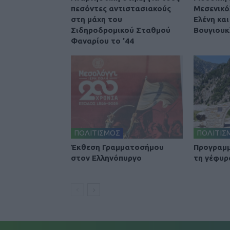
πεσόντες αντιστασιακούς
Μεσενικό
στη μάχη του
Ελένη κα
Σιδηροδρομικού Σταθμού
Βουγιουκ
Φαναρίου το '44
ΠΟΛΙΤΙΣΜΟΣ
ΠΟΛΙΤΙΣ
Έκθεση Γραμματοσήμου
Προγραμμ
στον Ελληνόπυργο
τη γέφυρ