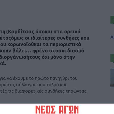
 τηςΚαρδίτσας όσοκαι στα ορεινά
Α
έτοςόμως οι ιδιαίτερες συνθήκες που
του κορωνοϊούκαι τα περιοριστικά
έχουν βάλει… φρένο στοσχεδιασμό
 διοργάνωσήτους όχι μόνο στην
κά.
για να έχουμε το πρώτο πανηγύρι του
 πρώτος σύλλογος που τολμά και
τές τις διαφορετικές συνθήκες τηρώντας
 ΑΟ Μαγούλας καλεί τους φίλους του