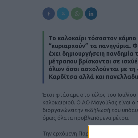
Το καλοκαίρι τόσοστον κάμπο
“κυριαρχούν” τα πανηγύρια. Φ
έχει δημιουργήσειη πανδημία 
μέτραπου βρίσκονται σε ισχύ
όλων όσοι ασχολούνται με τη
Καρδίτσα αλλά και πανελλαδι
Έτσι φτάσαμε στο τέλος του Ιουλίου 
καλοκαιριού. Ο ΑΟ Μαγούλας είναι ο
διοργανώνειτην εκδήλωσή του υπόαυ
όμως όλατα προβλεπόμενα μέτρα.
Την ερχόμενη Παρασκευή 3 Ιουλίου ο