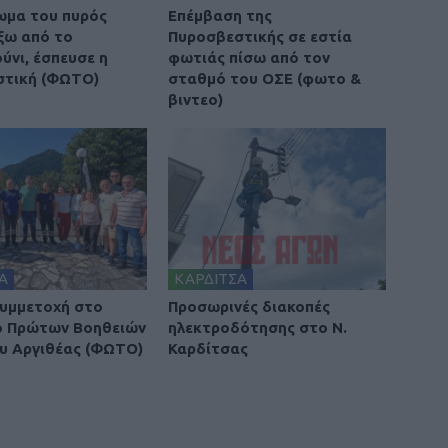
ωμα του πυρός
Επέμβαση της
έξω από το
Πυροσβεστικής σε εστία
νι, έσπευσε η
φωτιάς πίσω από τον
στική (ΦΩΤΟ)
σταθμό του ΟΣΕ (φωτο &
βιντεο)
Α
ΚΑΡΔΙΤΣΑ
υμμετοχή στο
Προσωρινές διακοπές
ο Πρώτων Βοηθειών
ηλεκτροδότησης στο Ν.
υ Αργιθέας (ΦΩΤΟ)
Καρδίτσας