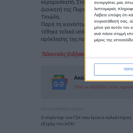
κεραμοσκεπή. Στο σημείο επιχείρησα
συνεργάτες μας όπω
λεπτομερείς πληροφορ
Διοικητή της Πυροσβεστικής Υπηρεσ
Λάβετε υπόψη ότι κά
Τσιώλη.
συγκατάθεσή σας, αλ
Παρά τη χιονόπτωση η οποία δυσχέρ
μόνο για αυτόν τον 
τέθηκε τελικά υπό έλεγχο. Ο ξενώνας 
ανά πάσα στιγμή επι
πρόκλησης της πυρκαγιάς διερευνά τ
μέρος της ιστοσελίδα
Τελευταίες Ειδήσεις Σήμερα
ΠΕΡΙ
Ακολούθησε την εφημε
Όλες οι εξελίξεις στην περι
ΠΡΟΗΓΟΥΜΕΝΟ ΑΡΘΡΟ
Ο σπρίντερ του ΓΣΚ που έγινε ο χαλκέντερος
εξτρέμ του ΑΟΚ!