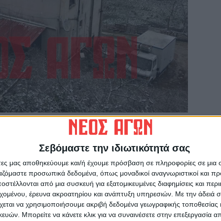
Σαββάτου διώροφος ξενώνας στα Καλύβια
Σεβόμαστε την ιδιωτικότητά σας
ποτέλεσμα να προκληθούν εκτεταμένες ζημιές.
ωί και κλήθηκε να επέμβει η Πυροσβεστική
άτες μας αποθηκεύουμε και/ή έχουμε πρόσβαση σε πληροφορίες σε μια
ργαζόμαστε προσωπικά δεδομένα, όπως μοναδικοί αναγνωριστικοί και 
 υδροφόρα οχήματα της Π.Υ. Καρδίτσας, ενώ
στέλλονται από μια συσκευή για εξατομικευμένες διαφημίσεις και περ
 Μουζακίου και Σοφάδων, καθώς και ένα ακόμη
εχομένου, έρευνα ακροατηρίου και ανάπτυξη υπηρεσιών.
Με την άδειά σα
χεται να χρησιμοποιήσουμε ακριβή δεδομένα γεωγραφικής τοποθεσίας 
εις η φωτιά είχε εξαπλωθεί στην
ών. Μπορείτε να κάνετε κλικ για να συναινέσετε στην επεξεργασία απ