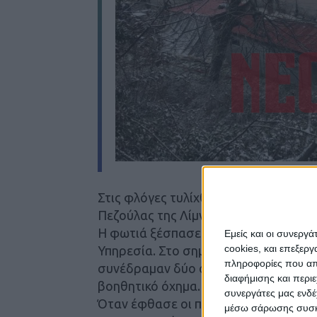
Στις φλόγες τυλίχθηκε το πρωί του 
Πεζούλας της Λίμνης Πλαστήρα, με α
Η φωτιά ξέσπασε περί τις 9.30 το πρ
Εμείς και οι συνεργ
cookies, και επεξε
Υπηρεσία. Στο σημείο έσπευσαν τρία
πληροφορίες που απο
συνέδραμαν δύο οχήματα από τις Π.Υ
διαφήμισης και περι
βοηθητικό όχημα.
συνεργάτες μας ενδέ
Όταν έφθασε οι πυροσβεστικές δυνάμ
μέσω σάρωσης συσκευ