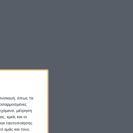
 συσκευή, όπως τα
προσαρμοσμένες
ιεχόμενο, μέτρηση
ς, εμείς και οι
και ταυτοποίησης
ό εμάς και τους