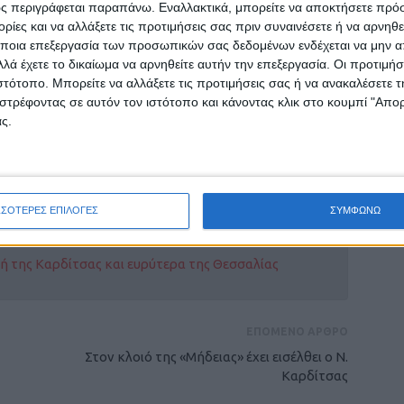
ν 14 πυροσβέστες, υπό τον συντονισμό του
ς περιγράφεται παραπάνω. Εναλλακτικά, μπορείτε να αποκτήσετε πρό
ίες και να αλλάξετε τις προτιμήσεις σας πριν συναινέσετε ή να αρνηθεί
ίας Καρδίτσας Αντιπύραρχου κ. Κωνσταντίνου
ποια επεξεργασία των προσωπικών σας δεδομένων ενδέχεται να μην απ
λά έχετε το δικαίωμα να αρνηθείτε αυτήν την επεξεργασία. Οι προτιμήσ
ανε το έργο των πυροσβεστών, η πυρκαγιά
ιστότοπο. Μπορείτε να αλλάξετε τις προτιμήσεις σας ή να ανακαλέσετε
υπέστη εκτεταμένες ζημιές, ενώ τα αίτια
στρέφοντας σε αυτόν τον ιστότοπο και κάνοντας κλικ στο κουμπί "Απ
ο ανακριτικό της Πυροσβεστικής.
ς.
ΣΣΟΤΕΡΕΣ ΕΠΙΛΟΓΕΣ
ΣΥΜΦΩΝΩ
ρίδα ΝΕΟΣ ΑΓΩΝ στο Google News!
οχή της Καρδίτσας και ευρύτερα της Θεσσαλίας
ΕΠΟΜΕΝΟ ΑΡΘΡΟ
Στον κλοιό της «Μήδειας» έχει εισέλθει ο Ν.
Καρδίτσας