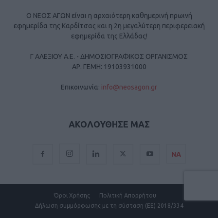
Ο ΝΕΟΣ ΑΓΩΝ είναι η αρχαιότερη καθημερινή πρωινή
εφημερίδα της Καρδίτσας και η 2η μεγαλύτερη περιφερειακή
εφημερίδα της Ελλάδας!
Γ ΑΛΕΞΙΟΥ Α.Ε. - ΔΗΜΟΣΙΟΓΡΑΦΙΚΟΣ ΟΡΓΑΝΙΣΜΟΣ
ΑΡ. ΓΕΜΗ: 19103931000
Επικοινωνία:
info@neosagon.gr
ΑΚΟΛΟΥΘΗΣΕ ΜΑΣ
ΝΑ
Όροι Χρήσης
Πολιτική Απορρήτου
Δήλωση συμμόρφωσης με τη σύσταση (ΕΕ) 2018/334