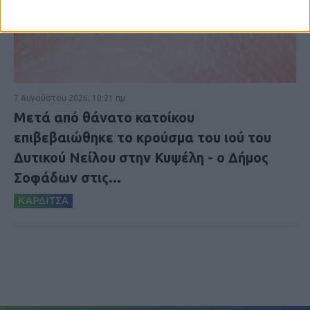
7 Αυγούστου 2026, 10:21 πμ
Μετά από θάνατο κατοίκου
επιβεβαιώθηκε το κρούσμα του ιού του
Δυτικού Νείλου στην Κυψέλη - ο Δήμος
Σοφάδων στις...
ΚΑΡΔΙΤΣΑ