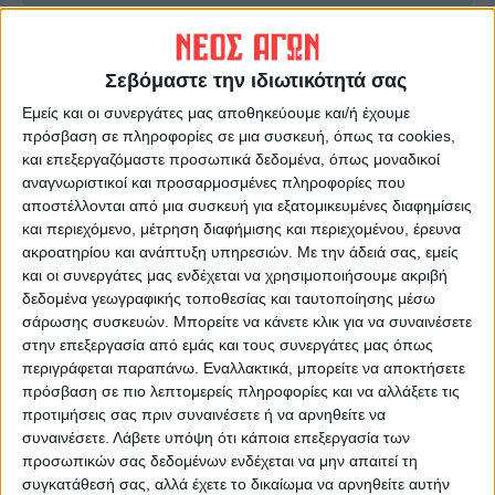
ΠΡΟΗΓΟΥΜΕΝΟ ΑΡΘΡΟ
ΕΠΟΜΕΝΟ ΑΡΘΡΟ
Ρύθμιση κυκλοφορίας στο...
ΙΓΝΑΤΙΟΣ ΠΡΟΣ
Σεβόμαστε την ιδιωτικότητά σας
κενό!
ΙΕΡΕΙΣ_ΕΜΒΟΛΙΑΣΤΕΙΤΕ...
Εμείς και οι συνεργάτες μας αποθηκεύουμε και/ή έχουμε
πρόσβαση σε πληροφορίες σε μια συσκευή, όπως τα cookies,
και επεξεργαζόμαστε προσωπικά δεδομένα, όπως μοναδικοί
αναγνωριστικοί και προσαρμοσμένες πληροφορίες που
αποστέλλονται από μια συσκευή για εξατομικευμένες διαφημίσεις
και περιεχόμενο, μέτρηση διαφήμισης και περιεχομένου, έρευνα
ακροατηρίου και ανάπτυξη υπηρεσιών.
Με την άδειά σας, εμείς
και οι συνεργάτες μας ενδέχεται να χρησιμοποιήσουμε ακριβή
δεδομένα γεωγραφικής τοποθεσίας και ταυτοποίησης μέσω
ΝΕΟΣ ΑΓΩΝ
σάρωσης συσκευών. Μπορείτε να κάνετε κλικ για να συναινέσετε
στην επεξεργασία από εμάς και τους συνεργάτες μας όπως
https://neosagon.gr
περιγράφεται παραπάνω. Εναλλακτικά, μπορείτε να αποκτήσετε
Η Αρχαιότερη Καθημερινή Πρωινή Εφημερίδα της Καρδίτσας
πρόσβαση σε πιο λεπτομερείς πληροφορίες και να αλλάξετε τις
προτιμήσεις σας πριν συναινέσετε ή να αρνηθείτε να
συναινέσετε.
Λάβετε υπόψη ότι κάποια επεξεργασία των
προσωπικών σας δεδομένων ενδέχεται να μην απαιτεί τη
συγκατάθεσή σας, αλλά έχετε το δικαίωμα να αρνηθείτε αυτήν