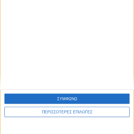
ηλεκτρικής ενέργειας
ΘΕΣΣΑΛΙΑ FM
ΑΚΟΥΣΤΕ ΖΩΝΤΑΝΑ
ΣΥΜΦΩΝΩ
ΕΠΙΚΕΦΑΛΗΣ ΕΙΔΗΣΕΙΣ
ΠΕΡΙΣΣΟΤΕΡΕΣ ΕΠΙΛΟΓΕΣ