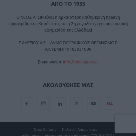
ΑΠΟ ΤΟ 1935
Ο ΝΕΟΣ ΑΓΩΝ είναι η αρχαιότερη καθημερινή πρωινή
εφημερίδα της Καρδίτσας και η 2η μεγαλύτερη περιφερειακή
εφημερίδα της Ελλάδας!
Γ ΑΛΕΞΙΟΥ Α.Ε. - ΔΗΜΟΣΙΟΓΡΑΦΙΚΟΣ ΟΡΓΑΝΙΣΜΟΣ
ΑΡ. ΓΕΜΗ: 19103931000
Επικοινωνία:
info@neosagon.gr
ΑΚΟΛΟΥΘΗΣΕ ΜΑΣ
ΝΑ
Όροι Χρήσης
Πολιτική Απορρήτου
Δήλωση συμμόρφωσης με τη σύσταση (ΕΕ) 2018/334