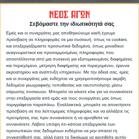
ΠΡΟΗΓΟΥΜΕΝΟ ΑΡΘΡΟ
ΕΠΟΜΕΝΟ ΑΡΘΡΟ
ΕΚΛΟΓΕΣ 2021 ΤΗΣ
«Μπάλλος» – Στο έλεος της
ΣΥΝΕΤΑΙΡΙΣΤΙΚΗΣ
κακοκαιρίας η χώρα – Ένας
ΤΡΑΠΕΖΑΣ ΘΕΣΣΑΛΙΑΣ
αγνούμενος, προβλήματα,
Σεβόμαστε την ιδιωτικότητά σας
καταστροφές και έκτακτα
Εμείς και οι συνεργάτες μας αποθηκεύουμε και/ή έχουμε
μέτρα
πρόσβαση σε πληροφορίες σε μια συσκευή, όπως τα cookies,
και επεξεργαζόμαστε προσωπικά δεδομένα, όπως μοναδικοί
αναγνωριστικοί και προσαρμοσμένες πληροφορίες που
αποστέλλονται από μια συσκευή για εξατομικευμένες διαφημίσεις
και περιεχόμενο, μέτρηση διαφήμισης και περιεχομένου, έρευνα
ακροατηρίου και ανάπτυξη υπηρεσιών.
Με την άδειά σας, εμείς
και οι συνεργάτες μας ενδέχεται να χρησιμοποιήσουμε ακριβή
δεδομένα γεωγραφικής τοποθεσίας και ταυτοποίησης μέσω
σάρωσης συσκευών. Μπορείτε να κάνετε κλικ για να συναινέσετε
ΝΕΟΣ ΑΓΩΝ
στην επεξεργασία από εμάς και τους συνεργάτες μας όπως
περιγράφεται παραπάνω. Εναλλακτικά, μπορείτε να αποκτήσετε
https://neosagon.gr
πρόσβαση σε πιο λεπτομερείς πληροφορίες και να αλλάξετε τις
Η Αρχαιότερη Καθημερινή Πρωινή Εφημερίδα της Καρδίτσας
προτιμήσεις σας πριν συναινέσετε ή να αρνηθείτε να
συναινέσετε.
Λάβετε υπόψη ότι κάποια επεξεργασία των
προσωπικών σας δεδομένων ενδέχεται να μην απαιτεί τη
συγκατάθεσή σας, αλλά έχετε το δικαίωμα να αρνηθείτε αυτήν