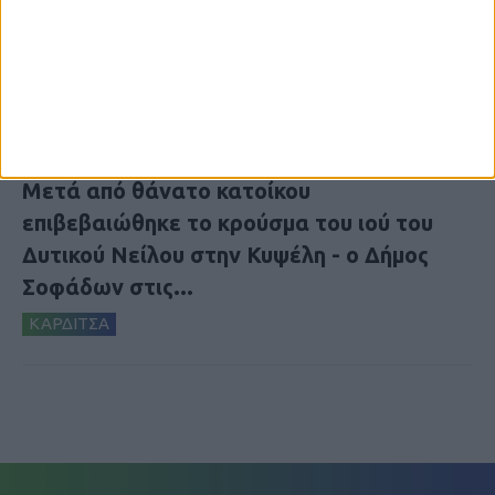
7 Αυγούστου 2026, 10:21 πμ
Μετά από θάνατο κατοίκου
επιβεβαιώθηκε το κρούσμα του ιού του
Δυτικού Νείλου στην Κυψέλη - ο Δήμος
Σοφάδων στις...
ΚΑΡΔΙΤΣΑ