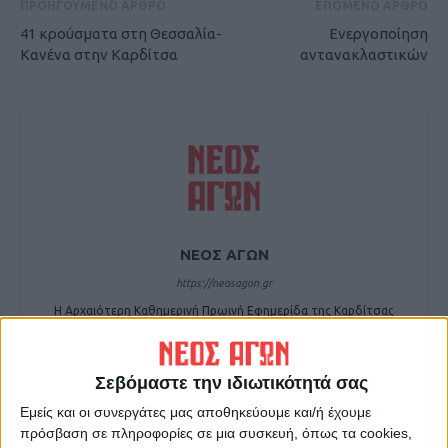
ΠΡΟΗΓΟΥΜΕΝΟ ΑΡΘΡΟ
ΕΠΟΜΕΝΟ ΑΡΘΡΟ
41 κρούσματα στη Θεσσαλία-
Ενεργοποίηση
Κανένα στην Καρδίτσα
αντανακλαστικών
ΝΕΟΣ ΑΓΩΝ
https://neosagon.gr
Η Αρχαιότερη Καθημερινή Πρωινή Εφημερίδα της Καρδίτσας
Σεβόμαστε την ιδιωτικότητά σας
Εμείς και οι συνεργάτες μας αποθηκεύουμε και/ή έχουμε
πρόσβαση σε πληροφορίες σε μια συσκευή, όπως τα cookies,
ΠΑΡΟΜΟΙΑ ΑΡΘΡΑ