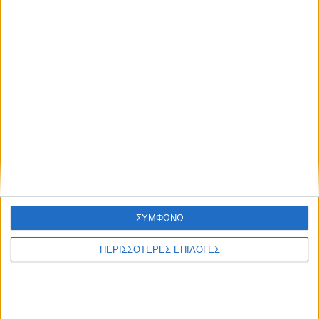
8 Αυγούστου 2026, 1:21 μμ
Υψηλός ο κίνδυνος πυρκαγιάς την Κυριακή
στο Ν. Καρδίτσας
ΚΑΡΔΙΤΣΑ
ΣΥΜΦΩΝΩ
ΠΕΡΙΣΣΟΤΕΡΕΣ ΕΠΙΛΟΓΕΣ