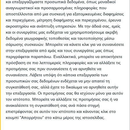
και επεξεργαζόμαστε προσωπικά δεδομένα, όπως μοναδικοί
αναγνωριστικοί και προσαρμοσμένες πληροφορίες που
αποστέλλονται από μια συσκευή για εξατομικευμένες διαφημίσεις
και περιεχόμενο, μέτρηση διαφήμισης και περιεχομένου, έρευνα
ακροατηρίου και ανάπτυξη υπηρεσιών.
Με την άδειά σας, εμείς
και οι συνεργάτες μας ενδέχεται να χρησιμοποιήσουμε ακριβή
δεδομένα γεωγραφικής τοποθεσίας και ταυτοποίησης μέσω
σάρωσης συσκευών. Μπορείτε να κάνετε κλικ για να συναινέσετε
στην επεξεργασία από εμάς και τους συνεργάτες μας όπως
περιγράφεται παραπάνω. Εναλλακτικά, μπορείτε να αποκτήσετε
πρόσβαση σε πιο λεπτομερείς πληροφορίες και να αλλάξετε τις
προτιμήσεις σας πριν συναινέσετε ή να αρνηθείτε να
VIDEO ΤΗΣ ΘΕΣΣΑΛΙΑΣ
συναινέσετε.
Λάβετε υπόψη ότι κάποια επεξεργασία των
προσωπικών σας δεδομένων ενδέχεται να μην απαιτεί τη
Ρήξη στις λαϊκές αγορές
συγκατάθεσή σας, αλλά έχετε το δικαίωμα να αρνηθείτε αυτήν
την επεξεργασία. Οι προτιμήσεις σας θα ισχύουν μόνο για αυτόν
τον ιστότοπο. Μπορείτε να αλλάξετε τις προτιμήσεις σας ή να
ανακαλέσετε τη συγκατάθεσή σας ανά πάσα στιγμή
επιστρέφοντας σε αυτόν τον ιστότοπο και κάνοντας κλικ στο
κουμπί "Απορρήτου" στο κάτω μέρος της ιστοσελίδας.