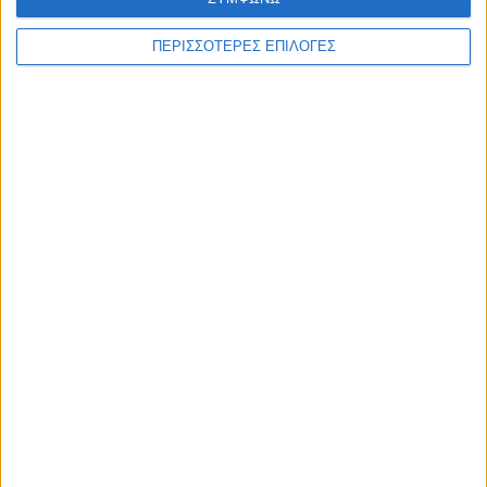
ΘΕΣΣΑΛΙΑ FM
ΠΕΡΙΣΣΟΤΕΡΕΣ ΕΠΙΛΟΓΕΣ
ΑΚΟΥΣΤΕ ΖΩΝΤΑΝΑ
ΕΠΙΚΕΦΑΛΗΣ ΕΙΔΗΣΕΙΣ