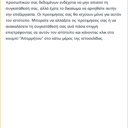
προσωπικών σας δεδομένων ενδέχεται να μην απαιτεί τη
συγκατάθεσή σας, αλλά έχετε το δικαίωμα να αρνηθείτε αυτήν
την επεξεργασία. Οι προτιμήσεις σας θα ισχύουν μόνο για αυτόν
ΝΕΟΣ ΑΓΩΝ
τον ιστότοπο. Μπορείτε να αλλάξετε τις προτιμήσεις σας ή να
ανακαλέσετε τη συγκατάθεσή σας ανά πάσα στιγμή
https://neosagon.gr
επιστρέφοντας σε αυτόν τον ιστότοπο και κάνοντας κλικ στο
Η Αρχαιότερη Καθημερινή Πρωινή Εφημερίδα της Καρδίτσας
κουμπί "Απορρήτου" στο κάτω μέρος της ιστοσελίδας.
ΠΑΡΟΜΟΙΑ ΑΡΘΡΑ