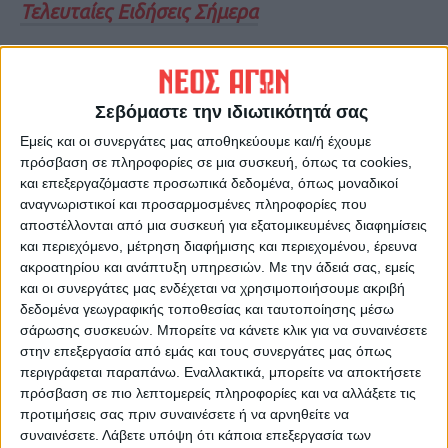
Τελευταίες Ειδήσεις Σήμερα
Ακολούθησε την εφημερίδα ΝΕΟΣ
ΑΓΩΝ στο Google News!
Σεβόμαστε την ιδιωτικότητά σας
Όλες οι εξελίξεις στην περιοχή της
Εμείς και οι συνεργάτες μας αποθηκεύουμε και/ή έχουμε
Καρδίτσας και ευρύτερα της Θεσσαλίας
πρόσβαση σε πληροφορίες σε μια συσκευή, όπως τα cookies,
και επεξεργαζόμαστε προσωπικά δεδομένα, όπως μοναδικοί
αναγνωριστικοί και προσαρμοσμένες πληροφορίες που
ΠΡΟΗΓΟΥΜΕΝΟ ΑΡΘΡΟ
ΕΠΟΜΕΝΟ ΑΡΘΡΟ
αποστέλλονται από μια συσκευή για εξατομικευμένες διαφημίσεις
και περιεχόμενο, μέτρηση διαφήμισης και περιεχομένου, έρευνα
Αντιδρούν οι κάτοικοι του
Στους δρόμους με χιλιάδες
ακροατηρίου και ανάπτυξη υπηρεσιών.
Με την άδειά σας, εμείς
Καλλιφωνίου στην
τρακτέρ και οι αγρότες στην
και οι συνεργάτες μας ενδέχεται να χρησιμοποιήσουμε ακριβή
κατασκευή καταφυγίου
Ολλανδία
δεδομένα γεωγραφικής τοποθεσίας και ταυτοποίησης μέσω
αδέσποτων ζώων
σάρωσης συσκευών. Μπορείτε να κάνετε κλικ για να συναινέσετε
στην επεξεργασία από εμάς και τους συνεργάτες μας όπως
περιγράφεται παραπάνω. Εναλλακτικά, μπορείτε να αποκτήσετε
πρόσβαση σε πιο λεπτομερείς πληροφορίες και να αλλάξετε τις
προτιμήσεις σας πριν συναινέσετε ή να αρνηθείτε να
συναινέσετε.
Λάβετε υπόψη ότι κάποια επεξεργασία των