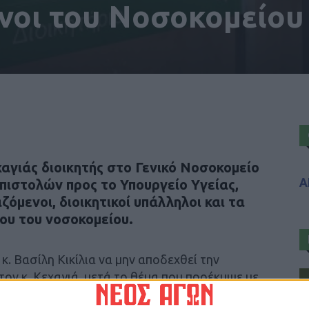
νοι του Νοσοκομείου
αγιάς διοικητής στο Γενικό Νοσοκομείο
Α
πιστολών προς το Υπουργείο Υγείας,
ζόμενοι, διοικητικοί υπάλληλοι και τα
ίου του νοσοκομείου.
. Βασίλη Κικίλια να μην αποδεχθεί την
τον κ. Κεχαγιά, μετά το θέμα που προέκυψε με
ε κατά τη διάρκεια του εμβολιασμού των