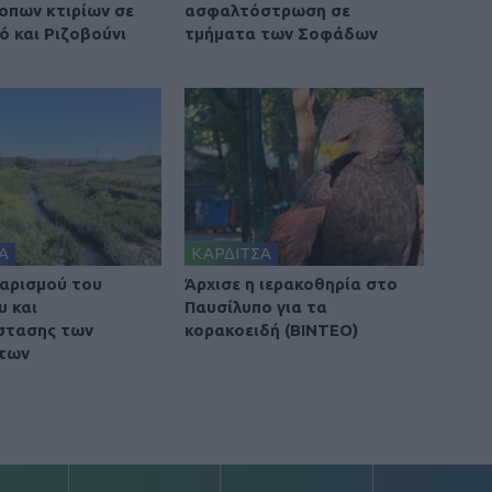
οπων κτιρίων σε
ασφαλτόστρωση σε
ό και Ριζοβούνι
τμήματα των Σοφάδων
Α
ΚΑΡΔΙΤΣΑ
αρισμού του
Άρχισε η ιερακοθηρία στο
υ και
Παυσίλυπο για τα
στασης των
κορακοειδή (ΒΙΝΤΕΟ)
των