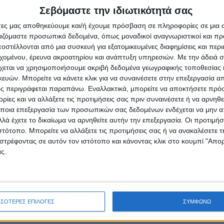
ητούσε τη συναίνεσή τους.
Σεβόμαστε την ιδιωτικότητά σας
άτες μας αποθηκεύουμε και/ή έχουμε πρόσβαση σε πληροφορίες σε μια
ησης του εγγράφου, βρίσκεται σε εξέλιξη
ργαζόμαστε προσωπικά δεδομένα, όπως μοναδικοί αναγνωριστικοί και 
ιοίκηση της 5ης Υγειονομικής Περιφέρειας
στέλλονται από μια συσκευή για εξατομικευμένες διαφημίσεις και περ
μένεται να ολοκληρωθεί σήμερα.
εχομένου, έρευνα ακροατηρίου και ανάπτυξη υπηρεσιών.
Με την άδειά σα
χεται να χρησιμοποιήσουμε ακριβή δεδομένα γεωγραφικής τοποθεσίας 
ών. Μπορείτε να κάνετε κλικ για να συναινέσετε στην επεξεργασία απ
ς περιγράφεται παραπάνω. Εναλλακτικά, μπορείτε να αποκτήσετε πρό
ίες και να αλλάξετε τις προτιμήσεις σας πριν συναινέσετε ή να αρνηθεί
ποια επεξεργασία των προσωπικών σας δεδομένων ενδέχεται να μην απ
ρίδα ΝΕΟΣ ΑΓΩΝ στο Google News!
λά έχετε το δικαίωμα να αρνηθείτε αυτήν την επεξεργασία. Οι προτιμήσ
ιστότοπο. Μπορείτε να αλλάξετε τις προτιμήσεις σας ή να ανακαλέσετε
οχή της Καρδίτσας και ευρύτερα της Θεσσαλίας
στρέφοντας σε αυτόν τον ιστότοπο και κάνοντας κλικ στο κουμπί "Απ
ς.
ΕΠΟΜΕΝΟ ΑΡΘΡΟ
Μέχρι 15 Ιανουαρίου οι αιτήσεις αγροτών για
λή
την Επιστρεπτέα Προκαταβολή 5
ΣΣΟΤΕΡΕΣ ΕΠΙΛΟΓΕΣ
ΣΥΜΦΩΝΩ