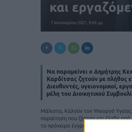
και εργαζόμε
7 Ιανουαρίου 2021, 9:05 μμ
Nα παραμείνει ο Δημήτρης Κεχ
Καρδίτσας ζητούν με πλήθος ε
Διευθυντές, υγειονομικοί, εργα
μέλη του Διοικητικού Συμβουλ
Μάλιστα, Καλούν τον Υπουργό Υγείας κ
παραίτηση που ζήτησε και έλαβε από 
το πρόχειρο έγγραφο που διακινήθηκ