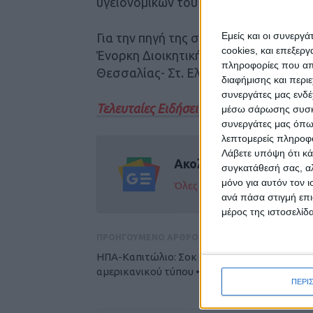
υγειονομικών του Νοσοκομείου και ζ
Εμείς και οι συνεργ
Για την πηγή της σύνταξης και διακίν
cookies, και επεξε
Ένορκη Διοικητική Εξέταση από την Δ
πληροφορίες που απο
Θεσσαλίας- Στ. Ελλάδας, η οποία ανα
διαφήμισης και περι
συνεργάτες μας ενδέ
Τελευταίες Ειδήσεις Σήμερα
μέσω σάρωσης συσκευ
συνεργάτες μας όπω
λεπτομερείς πληροφορ
Λάβετε υπόψη ότι κά
Ακολούθησε την εφημε
συγκατάθεσή σας, αλ
μόνο για αυτόν τον 
Όλες οι εξελίξεις στην περι
ανά πάσα στιγμή επι
μέρος της ιστοσελίδα
ΠΡΟΗΓΟΥΜΕΝΟ ΑΡΘΡΟ
ΗΠΑ-Καπιτώλιο: Σοκ στα πρωτοσέλιδα του
αμερικανικού τύπου • Πώς «είδαν» την εισβο
ΠΕΡΙ