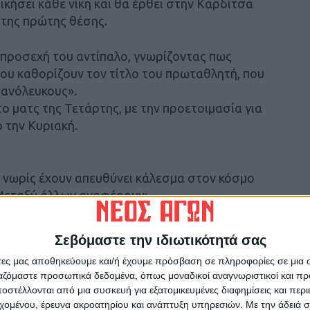
δικήσει κάθε νίκη και θα έρθει στην Καρδίτσα
 της πρώτης θέσης.
 προσεχή του αντίπαλο, γνωρίζοντας πως
 που καθορίζουν τον τίτλο του πρωταθλητή, που
κυανόλευκους».
το ματς της Τετάρτης, με την προετοιμασία για
ό την Κυριακή.
ό νωρίς έχουν απευθύνει κάλεσμα στον κόσμο
 Μεταξύ άλλων αναφέρουν:
 πλευρό της ομάδας και να τη στηρίξουν στην
ον αθλητισμό της περιοχής μας. Στον ενάμιση
Σεβόμαστε την ιδιωτικότητά σας
 κανονικής περιόδου, όλη η πόλη πρέπει να
άτες μας αποθηκεύουμε και/ή έχουμε πρόσβαση σε πληροφορίες σε μια
ς παίκτες και προπονητές για να
ργαζόμαστε προσωπικά δεδομένα, όπως μοναδικοί αναγνωριστικοί και 
α επιτυχία.
στέλλονται από μια συσκευή για εξατομικευμένες διαφημίσεις και περ
εχομένου, έρευνα ακροατηρίου και ανάπτυξη υπηρεσιών.
Με την άδειά σα