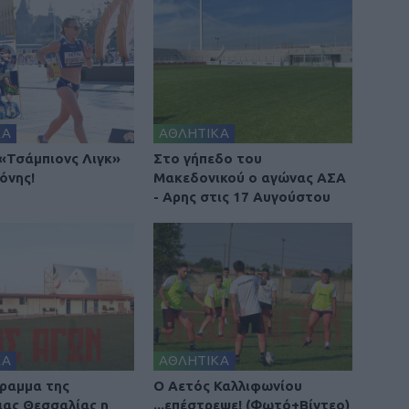
ΚΑ
ΑΘΛΗΤΙΚΑ
 «Τσάμπιονς Λιγκ»
Στο γήπεδο του
όνης!
Μακεδονικού ο αγώνας ΑΣΑ
- Αρης στις 17 Αυγούστου
ΚΑ
ΑΘΛΗΤΙΚΑ
ραμμα της
Ο Αετός Καλλιφωνίου
ιας Θεσσαλίας η
...επέστρεψε! (Φωτό+Βίντεο)