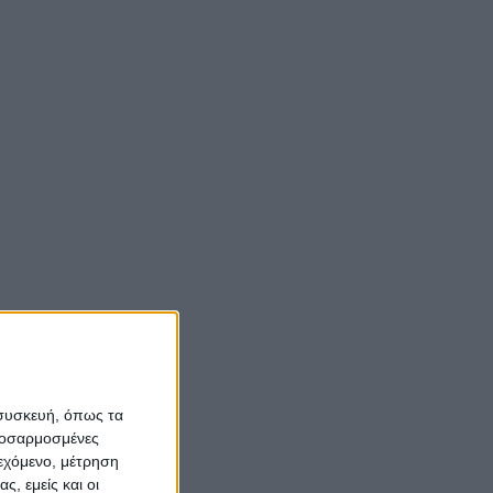
 συσκευή, όπως τα
προσαρμοσμένες
ιεχόμενο, μέτρηση
ς, εμείς και οι