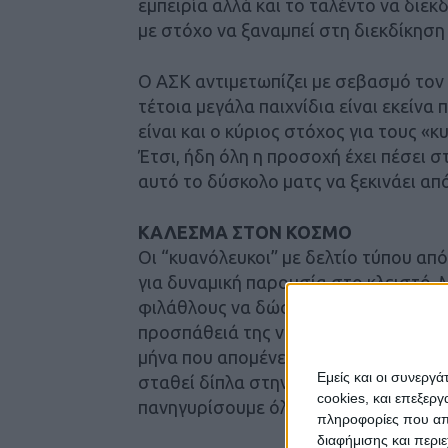
εμπειρία αλλά και το ταλέντο να διεκ
με στόχο να ξαναμπεί στη διεκδίκηση
Ο ΑΣΚ αντιμετωπίζει με σεβασμό τον
τέτοια μεγάλα παιχνίδια είναι εκείνα
είναι και ο κύριος στόχος για τους «
Έτσι, ήδη όλη η προσοχή έχει πέσει σ
αυτό το δύσκολο ματς να ξεκινάει απ
ΚΑΛΕΣΜΑ ΣΤΟΝ ΚΟΣΜΟ
Οι “κυανόλευκοι” με δελτίο τύπου απ
για δυναμική παρουσία στο κλειστό.
φιλάθλους να δώσουν το «παρών» στο
προσπάθειά της να γράψει ιστορία στ
μήνα που απομένει μέχρι το τέλος της
Εμείς και οι συνεργ
σταθεί δίπλα στην ομάδα, δίπλα στου
cookies, και επεξε
πανηγυρίσουμε όλοι μαζί, μια τεράστι
πληροφορίες που απο
διαφήμισης και περι