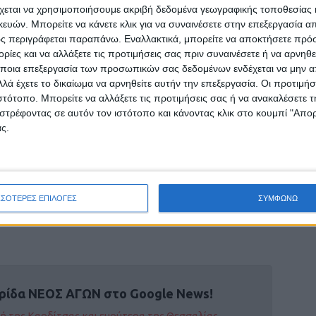
λη Καρδίτσα πρέπει να βρεθεί στο Νέο Κλειστό
χεται να χρησιμοποιήσουμε ακριβή δεδομένα γεωγραφικής τοποθεσίας 
οκρότημα και τη φωνή της την ομάδα της πόλης
ών. Μπορείτε να κάνετε κλικ για να συναινέσετε στην επεξεργασία απ
ς περιγράφεται παραπάνω. Εναλλακτικά, μπορείτε να αποκτήσετε πρό
νειρο πραγματικότητα. Ο καλύτερος
ίες και να αλλάξετε τις προτιμήσεις σας πριν συναινέσετε ή να αρνηθεί
λλος από τους φιλάθλους και την Τετάρτη, όλοι
ποια επεξεργασία των προσωπικών σας δεδομένων ενδέχεται να μην απ
λά έχετε το δικαίωμα να αρνηθείτε αυτήν την επεξεργασία. Οι προτιμήσ
ιστότοπο. Μπορείτε να αλλάξετε τις προτιμήσεις σας ή να ανακαλέσετε
στρέφοντας σε αυτόν τον ιστότοπο και κάνοντας κλικ στο κουμπί "Απ
ς.
για μια μεγάλη αθλητική υπέρβαση. Ασφαλώς και
 μεσημέρι στο σπουδαίο αυτό αθλητικό
όσοι συγκροτούν αυτή την απίθανη παρέα που
ΣΣΟΤΕΡΕΣ ΕΠΙΛΟΓΕΣ
ΣΥΜΦΩΝΩ
ρίδα ΝΕΟΣ ΑΓΩΝ στο Google News!
οχή της Καρδίτσας και ευρύτερα της Θεσσαλίας