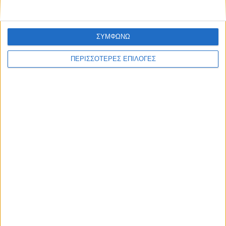
ΣΥΜΦΩΝΩ
ΠΕΡΙΣΣΟΤΕΡΕΣ ΕΠΙΛΟΓΕΣ
ΑΘΛΗΤΙΚΑ
Επιστρέφει στην ΑΣΑ μετά από 21 χρόνια
ο Τάκης Κουτσονάσιος!