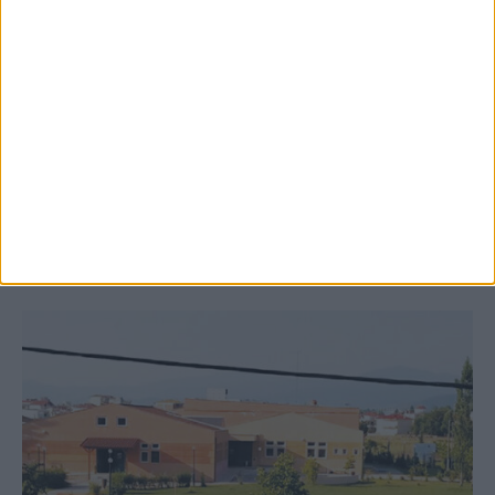
8 Αυγούστου 2026, 9:41 πμ
Δωρεά ακινήτου και μελέτης για τη
δημιουργία «Κειμηλιοαρχείου» στη
Ρεντίνα
ΚΑΡΔΙΤΣΑ