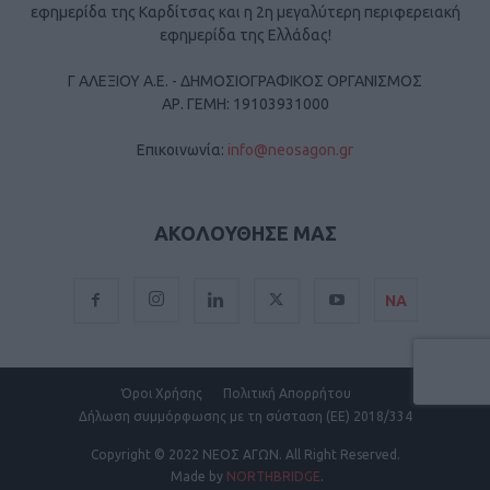
εφημερίδα της Καρδίτσας και η 2η μεγαλύτερη περιφερειακή
εφημερίδα της Ελλάδας!
Γ ΑΛΕΞΙΟΥ Α.Ε. - ΔΗΜΟΣΙΟΓΡΑΦΙΚΟΣ ΟΡΓΑΝΙΣΜΟΣ
ΑΡ. ΓΕΜΗ: 19103931000
Επικοινωνία:
info@neosagon.gr
ΑΚΟΛΟΥΘΗΣΕ ΜΑΣ
ΝΑ
Όροι Χρήσης
Πολιτική Απορρήτου
Δήλωση συμμόρφωσης με τη σύσταση (ΕΕ) 2018/334
Copyright
© 2022 ΝΕΟΣ ΑΓΩΝ.
All Right Reserved.
Made by
NORTHBRIDGE
.