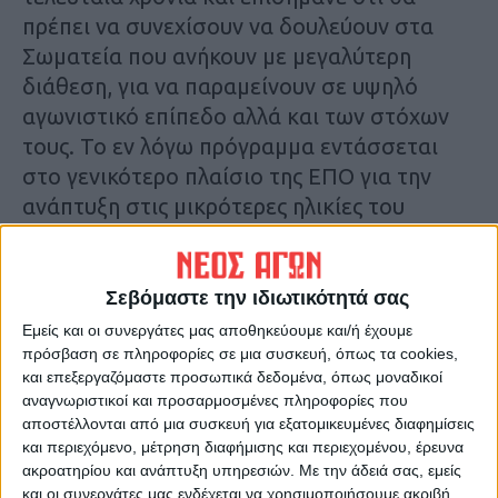
πρέπει να συνεχίσουν να δουλεύουν στα
Σωματεία που ανήκουν με μεγαλύτερη
διάθεση, για να παραμείνουν σε υψηλό
αγωνιστικό επίπεδο αλλά και των στόχων
τους. Το εν λόγω πρόγραμμα εντάσσεται
στο γενικότερο πλαίσιο της ΕΠΟ για την
ανάπτυξη στις μικρότερες ηλικίες του
Γυναικείου ποδοσφαίρου της χώρας.
Το παρών χθες στο Στάδιο έδωσαν επίσης:
Σεβόμαστε την ιδιωτικότητά σας
ο Προπονητής των Ελπίδων Καρδίτσας
Εμείς και οι συνεργάτες μας αποθηκεύουμε και/ή έχουμε
Τάκης Κουτσονάσιος με κάποιες από τις
πρόσβαση σε πληροφορίες σε μια συσκευή, όπως τα cookies,
και επεξεργαζόμαστε προσωπικά δεδομένα, όπως μοναδικοί
αθλήτριες της ομάδας και της Ακαδημίας
αναγνωριστικοί και προσαρμοσμένες πληροφορίες που
του συλλόγου, με επικεφαλής την υπεύθυνη
αποστέλλονται από μια συσκευή για εξατομικευμένες διαφημίσεις
της Ακαδημίας κ. Μαρία Κόγγουλη, ο Γεν.
και περιεχόμενο, μέτρηση διαφήμισης και περιεχομένου, έρευνα
ακροατηρίου και ανάπτυξη υπηρεσιών.
Με την άδειά σας, εμείς
Γραμματέας της ΕΠΣΚ Γιώργος Κρανής,
και οι συνεργάτες μας ενδέχεται να χρησιμοποιήσουμε ακριβή