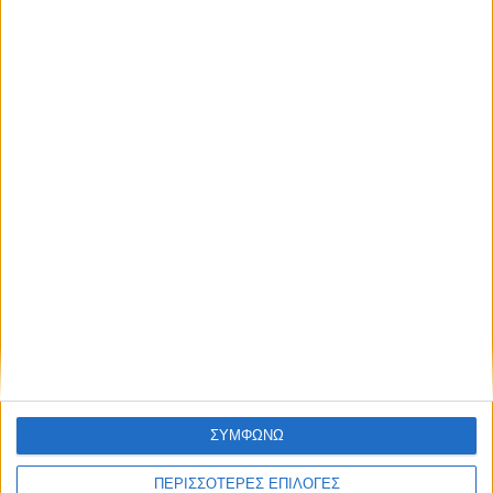
ΚΑΡΔΙΤΣΑ
Προσωρινές διακοπές ηλεκτροδότησης
στο Ν. Καρδίτσας
ΘΕΣΣΑΛΙΑ FM
ΣΥΜΦΩΝΩ
ΑΚΟΥΣΤΕ ΖΩΝΤΑΝΑ
ΠΕΡΙΣΣΟΤΕΡΕΣ ΕΠΙΛΟΓΕΣ