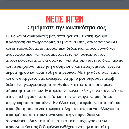
ΠΡΟΗΓΟΥΜΕΝΟ ΑΡΘΡΟ
ΕΠΟΜΕΝΟ ΑΡΘΡΟ
Τοποθέτηση για την
Μοναδικό ιατρικό επίτευγμα
πανδημία
στη Νέα Υόρκη:
Σεβόμαστε την ιδιωτικότητά σας
Μεταμόσχευσαν νεφρό από
Εμείς και οι συνεργάτες μας αποθηκεύουμε και/ή έχουμε
χοίρο σε άνθρωπο
πρόσβαση σε πληροφορίες σε μια συσκευή, όπως τα cookies,
και επεξεργαζόμαστε προσωπικά δεδομένα, όπως μοναδικοί
αναγνωριστικοί και προσαρμοσμένες πληροφορίες που
αποστέλλονται από μια συσκευή για εξατομικευμένες διαφημίσεις
και περιεχόμενο, μέτρηση διαφήμισης και περιεχομένου, έρευνα
ακροατηρίου και ανάπτυξη υπηρεσιών.
Με την άδειά σας, εμείς
και οι συνεργάτες μας ενδέχεται να χρησιμοποιήσουμε ακριβή
δεδομένα γεωγραφικής τοποθεσίας και ταυτοποίησης μέσω
σάρωσης συσκευών. Μπορείτε να κάνετε κλικ για να συναινέσετε
ΝΕΟΣ ΑΓΩΝ
στην επεξεργασία από εμάς και τους συνεργάτες μας όπως
περιγράφεται παραπάνω. Εναλλακτικά, μπορείτε να αποκτήσετε
https://neosagon.gr
πρόσβαση σε πιο λεπτομερείς πληροφορίες και να αλλάξετε τις
Η Αρχαιότερη Καθημερινή Πρωινή Εφημερίδα της Καρδίτσας
προτιμήσεις σας πριν συναινέσετε ή να αρνηθείτε να
συναινέσετε.
Λάβετε υπόψη ότι κάποια επεξεργασία των
προσωπικών σας δεδομένων ενδέχεται να μην απαιτεί τη