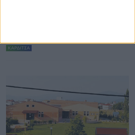
8 Αυγούστου 2026, 9:41 πμ
Δωρεά ακινήτου και μελέτης για τη
δημιουργία «Κειμηλιοαρχείου» στη
Ρεντίνα
ΚΑΡΔΙΤΣΑ