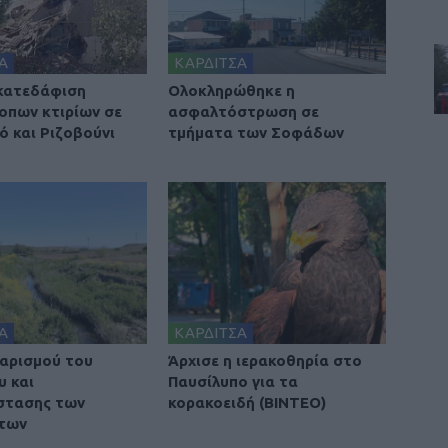
Α
ΚΑΡΔΙΤΣΑ
 κατεδάφιση
Ολοκληρώθηκε η
οπων κτιρίων σε
ασφαλτόστρωση σε
ό και Ριζοβούνι
τμήματα των Σοφάδων
Α
ΚΑΡΔΙΤΣΑ
αρισμού του
Άρχισε η ιερακοθηρία στο
υ και
Παυσίλυπο για τα
στασης των
κορακοειδή (ΒΙΝΤΕΟ)
των