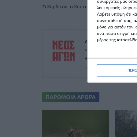
συνεργάτες μας όπω
Τι Καρδίτσα, τι Καστοριά…
λεπτομερείς πληροφορ
Λάβετε υπόψη ότι κά
συγκατάθεσή σας, αλ
μόνο για αυτόν τον 
ανά πάσα στιγμή επι
μέρος της ιστοσελίδα
Δημοσιογραφική Ομά
https://neosagon.gr
Η Αρχαιότερη Καθημερινή Πρω
ΠΕΡΙ
ΠΑΡΟΜΟΙΑ ΑΡΘΡΑ