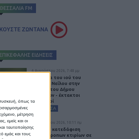
ΘΕΣΣΑΛΙΑ FM
ΚΟΥΣΤΕ ΖΩΝΤΑΝΑ
ΕΠΙΚΕΦΑΛΗΣ ΕΙΔΗΣΕΙΣ
6 Αυγούστου 2026, 7:48 μμ
Κρούσμα του ιού του
Δυτικού Νείλου στην
Κυψέλη του Δήμου
Σοφάδων - έκτακτοι
ψεκασμοί
 συσκευή, όπως τα
προσαρμοσμένες
ΚΑΡΔΙΤΣΑ
ιεχόμενο, μέτρηση
ς, εμείς και οι
6 Αυγούστου 2026, 10:11 πμ
και ταυτοποίησης
Ξεκινά η κατεδάφιση
ό εμάς και τους
ετοιμόρροπων κτιρίων σε