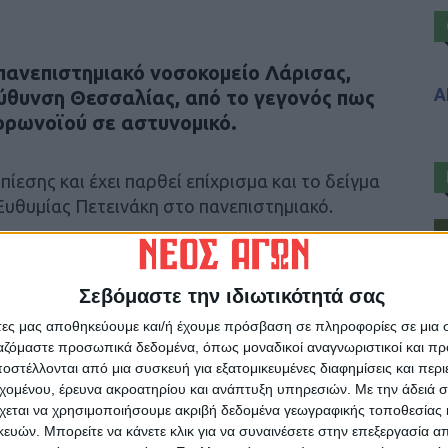
πανεπιστημιακό νοσοκομείο Λάρισας,
Α
εύθυνση Θεσσαλίας, από το γεγονός πως
ορωνοϊού σε αστυνομικό.
ίεσης και έχει παρθεί επίχρισμα και το δείγμα
 Ευθυμίας Πετεινάκη στο πανεπιστημιακό.
Σεβόμαστε την ιδιωτικότητά σας
άτες μας αποθηκεύουμε και/ή έχουμε πρόσβαση σε πληροφορίες σε μια
ρίδα ΝΕΟΣ ΑΓΩΝ στο Google News!
ργαζόμαστε προσωπικά δεδομένα, όπως μοναδικοί αναγνωριστικοί και 
οχή της Καρδίτσας και ευρύτερα της Θεσσαλίας
στέλλονται από μια συσκευή για εξατομικευμένες διαφημίσεις και περ
εχομένου, έρευνα ακροατηρίου και ανάπτυξη υπηρεσιών.
Με την άδειά σα
χεται να χρησιμοποιήσουμε ακριβή δεδομένα γεωγραφικής τοποθεσίας 
ών. Μπορείτε να κάνετε κλικ για να συναινέσετε στην επεξεργασία απ
ΕΠΟΜΕΝΟ ΑΡΘΡΟ