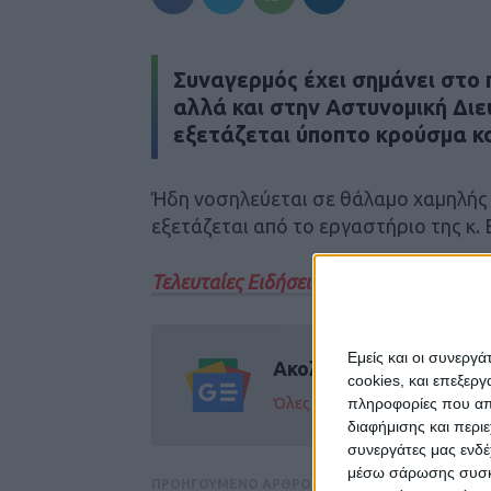
Συναγερμός έχει σημάνει στο 
αλλά και στην Αστυνομική Δι
εξετάζεται ύποπτο κρούσμα κ
Ήδη νοσηλεύεται σε θάλαμο χαμηλής π
εξετάζεται από το εργαστήριο της κ.
Τελευταίες Ειδήσεις Σήμερα
Εμείς και οι συνεργ
Ακολούθησε την εφημε
cookies, και επεξε
Όλες οι εξελίξεις στην περι
πληροφορίες που απο
διαφήμισης και περι
συνεργάτες μας ενδέ
μέσω σάρωσης συσκευ
ΠΡΟΗΓΟΥΜΕΝΟ ΑΡΘΡΟ