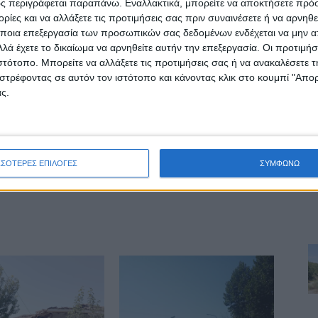
ς περιγράφεται παραπάνω. Εναλλακτικά, μπορείτε να αποκτήσετε πρό
Μήνυμα των θεσσαλών φαρμακοποιών για
ίες και να αλλάξετε τις προτιμήσεις σας πριν συναινέσετε ή να αρνηθεί
τον κορωνοϊο
ποια επεξεργασία των προσωπικών σας δεδομένων ενδέχεται να μην απ
λά έχετε το δικαίωμα να αρνηθείτε αυτήν την επεξεργασία. Οι προτιμήσ
ιστότοπο. Μπορείτε να αλλάξετε τις προτιμήσεις σας ή να ανακαλέσετε
στρέφοντας σε αυτόν τον ιστότοπο και κάνοντας κλικ στο κουμπί "Απ
ς.
δα ΝΕΟΣ ΑΓΩΝ
ινή Εφημερίδα της Καρδίτσας
ΣΣΟΤΕΡΕΣ ΕΠΙΛΟΓΕΣ
ΣΥΜΦΩΝΩ