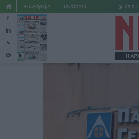
e-Συνδρομή
Ταυτότητα
C
25.5
Η ΑΡ