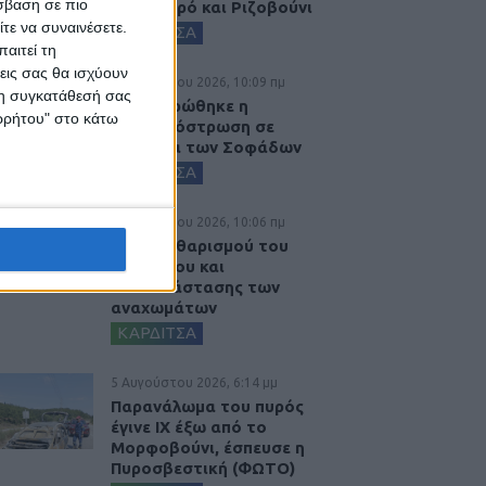
σβαση σε πιο
Αγναντερό και Ριζοβούνι
τε να συναινέσετε.
ΚΑΡΔΙΤΣΑ
αιτεί τη
εις σας θα ισχύουν
6 Αυγούστου 2026, 10:09 πμ
 τη συγκατάθεσή σας
Ολοκληρώθηκε η
ορρήτου" στο κάτω
ασφαλτόστρωση σε
τμήματα των Σοφάδων
ΚΑΡΔΙΤΣΑ
6 Αυγούστου 2026, 10:06 πμ
Έργο καθαρισμού του
Ρογόζινου και
αποκατάστασης των
αναχωμάτων
ΚΑΡΔΙΤΣΑ
5 Αυγούστου 2026, 6:14 μμ
Παρανάλωμα του πυρός
έγινε ΙΧ έξω από το
Μορφοβούνι, έσπευσε η
Πυροσβεστική (ΦΩΤΟ)