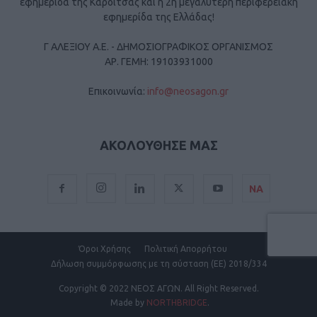
εφημερίδα της Καρδίτσας και η 2η μεγαλύτερη περιφερειακή
εφημερίδα της Ελλάδας!
Γ ΑΛΕΞΙΟΥ Α.Ε. - ΔΗΜΟΣΙΟΓΡΑΦΙΚΟΣ ΟΡΓΑΝΙΣΜΟΣ
ΑΡ. ΓΕΜΗ: 19103931000
Επικοινωνία:
info@neosagon.gr
ΑΚΟΛΟΥΘΗΣΕ ΜΑΣ
ΝΑ
Όροι Χρήσης
Πολιτική Απορρήτου
Δήλωση συμμόρφωσης με τη σύσταση (ΕΕ) 2018/334
Copyright
© 2022 ΝΕΟΣ ΑΓΩΝ.
All Right Reserved.
Made by
NORTHBRIDGE
.