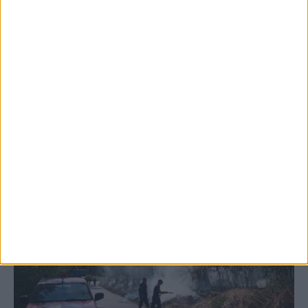
5 Αυγούστου 2026, 6:14 μμ
Παρανάλωμα του πυρός έγινε ΙΧ έξω από
το Μορφοβούνι, έσπευσε η Πυροσβεστική
(ΦΩΤΟ)
ΚΑΡΔΙΤΣΑ