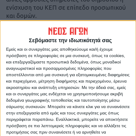
ενίσχυση του ΚΕΠ σε επίπεδο προσωπικού
και δομών.
Τελευταίες Ειδήσεις Σήμερα
Σεβόμαστε την ιδιωτικότητά σας
Εμείς και οι συνεργάτες μας αποθηκεύουμε και/ή έχουμε
Ακολούθησε την εφημερίδα ΝΕΟΣ
πρόσβαση σε πληροφορίες σε μια συσκευή, όπως τα cookies,
ΑΓΩΝ στο Google News!
και επεξεργαζόμαστε προσωπικά δεδομένα, όπως μοναδικοί
αναγνωριστικοί και προσαρμοσμένες πληροφορίες που
Όλες οι εξελίξεις στην περιοχή της
αποστέλλονται από μια συσκευή για εξατομικευμένες διαφημίσεις
Καρδίτσας και ευρύτερα της Θεσσαλίας
και περιεχόμενο, μέτρηση διαφήμισης και περιεχομένου, έρευνα
ακροατηρίου και ανάπτυξη υπηρεσιών.
Με την άδειά σας, εμείς
και οι συνεργάτες μας ενδέχεται να χρησιμοποιήσουμε ακριβή
ΠΡΟΗΓΟΥΜΕΝΟ ΑΡΘΡΟ
ΕΠΟΜΕΝΟ ΑΡΘΡΟ
δεδομένα γεωγραφικής τοποθεσίας και ταυτοποίησης μέσω
Ο πρώτος γάμος στο «πάρκο
Α.Σκέρτσος: «Ετοιμάζουμε
σάρωσης συσκευών. Μπορείτε να κάνετε κλικ για να συναινέσετε
της αγάπης»
κυρώσεις στους
στην επεξεργασία από εμάς και τους συνεργάτες μας όπως
ανεμβολίαστους- Θα
περιγράφεται παραπάνω. Εναλλακτικά, μπορείτε να αποκτήσετε
περιορίσουμε τη διασκέδαση,
πρόσβαση σε πιο λεπτομερείς πληροφορίες και να αλλάξετε τις
εργασία - κοινωνική ζωή»
προτιμήσεις σας πριν συναινέσετε ή να αρνηθείτε να