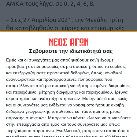
ΑΜΚΑ τους λήγει σε 0, 2, 4, 6, 8.
– Στις 27 Απριλίου 2021, την Μεγάλη Τρίτη
θα καταβληθούν οι κύριες και επικουρικές
συντάξεις των μη-μισθωτών (δηλαδή των
συνταξιούχων που προέρχονται από τους
Σεβόμαστε την ιδιωτικότητά σας
τέως φορείς
ΟΑΕΕ, ΟΓΑ και ΕΤΑΑ
).
Εμείς και οι συνεργάτες μας αποθηκεύουμε και/ή έχουμε
πρόσβαση σε πληροφορίες σε μια συσκευή, όπως τα cookies,
– Στις 28 Aπριλίου 2021, την Μεγάλη
και επεξεργαζόμαστε προσωπικά δεδομένα, όπως μοναδικοί
Τετάρτη θα καταβληθούν κύριες και
αναγνωριστικοί και προσαρμοσμένες πληροφορίες που
επικουρικές συντάξεις του Δημοσίου, του
αποστέλλονται από μια συσκευή για εξατομικευμένες διαφημίσεις
και περιεχόμενο, μέτρηση διαφήμισης και περιεχομένου, έρευνα
τ.
ΝΑΤ, τ.ΕΤΑΤ, τ.ΕΤΑΠ-ΜΜΕ και ΔΕΗ
.
ακροατηρίου και ανάπτυξη υπηρεσιών.
Με την άδειά σας, εμείς
και οι συνεργάτες μας ενδέχεται να χρησιμοποιήσουμε ακριβή
Πηγη:cnn.gr
δεδομένα γεωγραφικής τοποθεσίας και ταυτοποίησης μέσω
σάρωσης συσκευών. Μπορείτε να κάνετε κλικ για να συναινέσετε
στην επεξεργασία από εμάς και τους συνεργάτες μας όπως
Τελευταίες Ειδήσεις Σήμερα
περιγράφεται παραπάνω. Εναλλακτικά, μπορείτε να αποκτήσετε