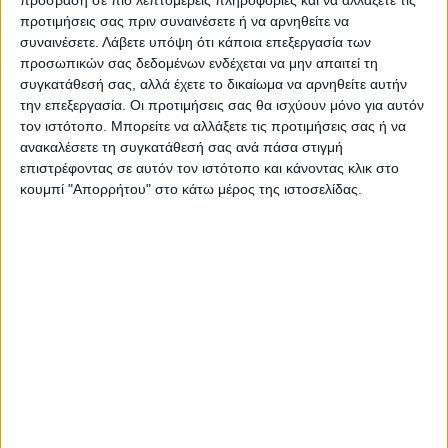
πρόσβαση σε πιο λεπτομερείς πληροφορίες και να αλλάξετε τις
προτιμήσεις σας πριν συναινέσετε ή να αρνηθείτε να
Ακολούθησε την εφημερίδα ΝΕΟΣ
συναινέσετε.
Λάβετε υπόψη ότι κάποια επεξεργασία των
ΑΓΩΝ στο Google News!
προσωπικών σας δεδομένων ενδέχεται να μην απαιτεί τη
συγκατάθεσή σας, αλλά έχετε το δικαίωμα να αρνηθείτε αυτήν
Όλες οι εξελίξεις στην περιοχή της
την επεξεργασία. Οι προτιμήσεις σας θα ισχύουν μόνο για αυτόν
Καρδίτσας και ευρύτερα της Θεσσαλίας
τον ιστότοπο. Μπορείτε να αλλάξετε τις προτιμήσεις σας ή να
ανακαλέσετε τη συγκατάθεσή σας ανά πάσα στιγμή
επιστρέφοντας σε αυτόν τον ιστότοπο και κάνοντας κλικ στο
ΠΡΟΗΓΟΥΜΕΝΟ ΑΡΘΡΟ
ΕΠΟΜΕΝΟ ΑΡΘΡΟ
κουμπί "Απορρήτου" στο κάτω μέρος της ιστοσελίδας.
Φρίκη στο Λος Άντζελες: Τρία
Οργή Ερντογάν: «Παγώνει»
παιδιά βρέθηκαν θανάσιμα
συμφωνία για αγορά
μαχαιρωμένα - Συνελήφθη η
ελικοπτέρων μετά το
μητέρα
«δικτάτορας» του Ντράγκι